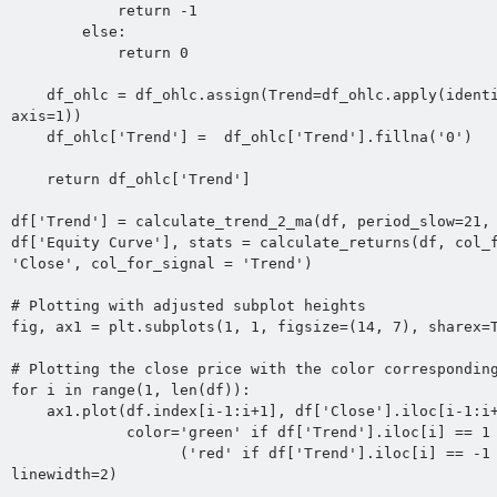
            return -1

        else:

            return 0

    df_ohlc = df_ohlc.assign(Trend=df_ohlc.apply(identify_trend, 
axis=1))

    df_ohlc['Trend'] =  df_ohlc['Trend'].fillna('0')

    return df_ohlc['Trend']

df['Trend'] = calculate_trend_2_ma(df, period_slow=21, 
df['Equity Curve'], stats = calculate_returns(df, col_f
'Close', col_for_signal = 'Trend')

# Plotting with adjusted subplot heights

fig, ax1 = plt.subplots(1, 1, figsize=(14, 7), sharex=T
# Plotting the close price with the color corresponding
for i in range(1, len(df)):

    ax1.plot(df.index[i-1:i+1], df['Close'].iloc[i-1:i+1], 

             color='green' if df['Trend'].iloc[i] == 1 else 

                   ('red' if df['Trend'].iloc[i] == -1 else 'darkgrey'), 
linewidth=2)
