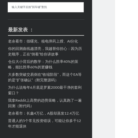
Sidebar
搜
索
最新发表 ：
老余看市：假曙光、核电弹药上膛、AI分化
你的回测曲线越漂亮，我越替你担心：因为历
史顺序，正在“倒着”给你讲故事
仓位大小背后的数学：为什么胜率40%的策
略，能比胜率60%的更赚钱
大多数突破交易倒在“收缩阶段”，而这个EA等
的是“扩张确认”（附完整源码）
为什么说每年6月底是罗素2000最干净的套利
窗口？
我拿Reddit上高赞的趋势策略，认真跑了一遍
回测（附代码）
老余看市：长鑫4万亿，A股却蒸发12.4万亿
普通人的5个常见投资错误，可能让你多干12
年才能退休