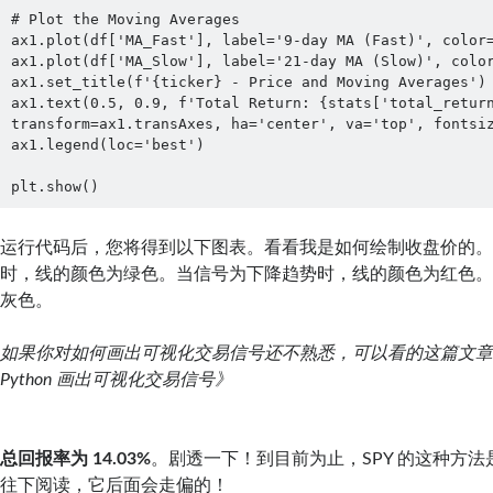
# Plot the Moving Averages

ax1.plot(df['MA_Fast'], label='9-day MA (Fast)', color=
ax1.plot(df['MA_Slow'], label='21-day MA (Slow)', color
ax1.set_title(f'{ticker} - Price and Moving Averages')

ax1.text(0.5, 0.9, f'Total Return: {stats['total_return
transform=ax1.transAxes, ha='center', va='top', fontsiz
ax1.legend(loc='best')

plt.show()
运行代码后，您将得到以下图表。看看我是如何绘制收盘价的
时，线的颜色为绿色。当信号为下降趋势时，线的颜色为红色
灰色。
如果你对如何画出可视化交易信号还不熟悉，可以看的这篇文
Python 画出可视化交易信号》
总回报率为 14.03%
。剧透一下！到目前为止，SPY 的这种方
往下阅读，它后面会走偏的！