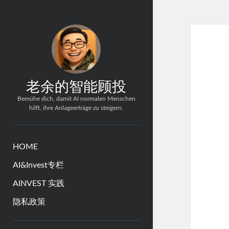
老余的智能顾投
Bemühe dich, damit AI normalen Menschen
hilft, ihre Anlageerträge zu steigern.
HOME
AI&Invest专栏
AINVEST 实践
隐私政策