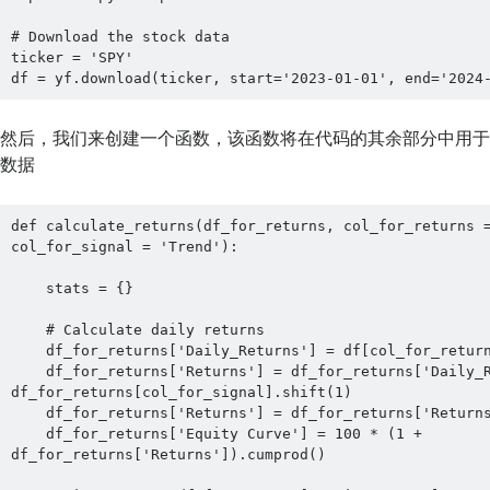
# Download the stock data

ticker = 'SPY' 

df = yf.download(ticker, start='2023-01-01', end='2024
然后，我们来创建一个函数，该函数将在代码的其余部分中用
数据
def calculate_returns(df_for_returns, col_for_returns =
col_for_signal = 'Trend'):

    stats = {}

    # Calculate daily returns

    df_for_returns['Daily_Returns'] = df[col_for_returns].pct_change()

    df_for_returns['Returns'] = df_for_returns['Daily_Returns'] * 
df_for_returns[col_for_signal].shift(1)

    df_for_returns['Returns'] = df_for_returns['Returns'].fillna(0)

    df_for_returns['Equity Curve'] = 100 * (1 + 
df_for_returns['Returns']).cumprod()
