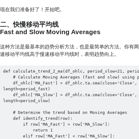
现在我们准备好了！开始吧。
二、快慢移动平均线
Fast and Slow Moving Averages
这种方法是最基本的趋势分析方法，也是最简单的方法。你有
速移动平均线高于慢速移动平均线时，表明趋势向上。
def calculate_trend_2_ma(df_ohlc, period_slow=21, perio
    # Calculate Moving Averages (fast and slow) using pandas_ta

    df_ohlc['MA_Fast'] = df_ohlc.ta.sma(close='Close', 
length=period_fast)

    df_ohlc['MA_Slow'] = df_ohlc.ta.sma(close='Close', 
length=period_slow)

    # Determine the trend based on Moving Averages

    def identify_trend(row):

        if row['MA_Fast'] > row['MA_Slow']:

            return 1

        elif row['MA_Fast'] < row['MA_Slow']:
