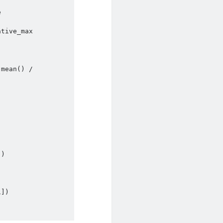
)

])
