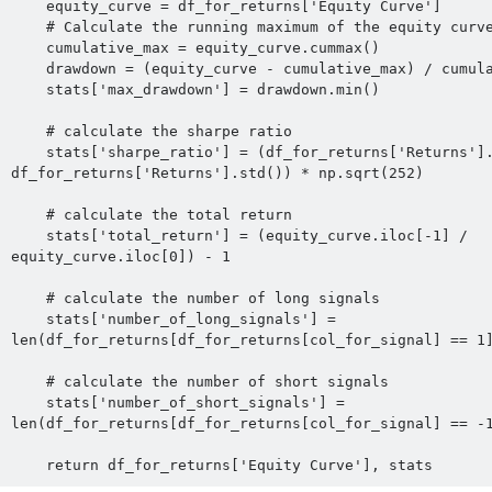
    equity_curve = df_for_returns['Equity Curve']

    # Calculate the running maximum of the equity curve

    cumulative_max = equity_curve.cummax()

    drawdown = (equity_curve - cumulative_max) / cumulative_max

    stats['max_drawdown'] = drawdown.min()

    # calculate the sharpe ratio

    stats['sharpe_ratio'] = (df_for_returns['Returns'].mean() / 
df_for_returns['Returns'].std()) * np.sqrt(252)

    # calculate the total return

    stats['total_return'] = (equity_curve.iloc[-1] / 
equity_curve.iloc[0]) - 1

    # calculate the number of long signals

    stats['number_of_long_signals'] = 
len(df_for_returns[df_for_returns[col_for_signal] == 1]
    # calculate the number of short signals

    stats['number_of_short_signals'] = 
len(df_for_returns[df_for_returns[col_for_signal] == -1
    return df_for_returns['Equity Curve'], stats