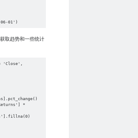
-06-01')
于获取趋势和一些统计
 'Close', 