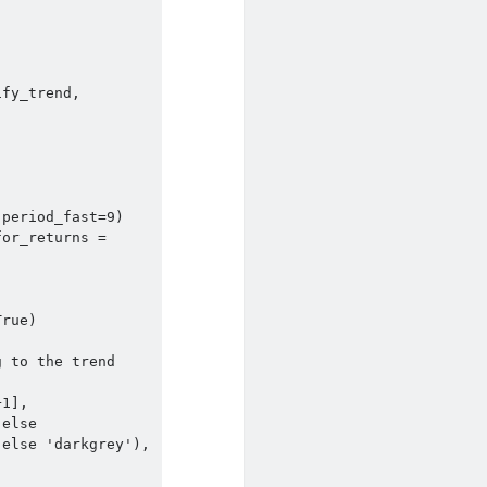
period_fast=9)

or_returns = 
rue)

 to the trend
