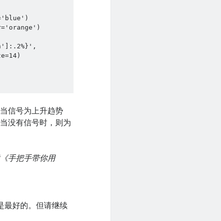
'blue')

='orange')

']:.2%}', 
e=14)

。当信号为上升趋势
。当没有信号时，则为
章《手把手带你用
法是最好的。但请继续