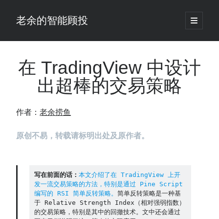
老余的智能顾投
open
primary
Sidebar
menu
搜
索
在 TradingView 中设计
出超棒的交易策略
最新发表 ：
老余看市：假曙光、核电弹药上膛、AI分化
作者：
老余捞鱼
你的回测曲线越漂亮，我越替你担心：因为历史顺序，正在“倒着”给你
讲故事
原创不易，转载请标明出处及原作者。
仓位大小背后的数学：为什么胜率40%的策略，能比胜率60%的更赚钱
大多数突破交易倒在“收缩阶段”，而这个EA等的是“扩张确认”（附完整源
码）
为什么说每年6月底是罗素2000最干净的套利窗口？
写在前面的话：
本文介绍了在 TradingView 上开
我拿Reddit上高赞的趋势策略，认真跑了一遍回测（附代码）
发一流交易策略的方法，特别是通过 Pine Script 
老余看市：长鑫4万亿，A股却蒸发12.4万亿
编写的 RSI 简单反转策略。
简单反转策略是一种基
于 Relative Strength Index（相对强弱指数）
普通人的5个常见投资错误，可能让你多干12年才能退休
的交易策略，特别是其中的回撤技术。文中还会通过