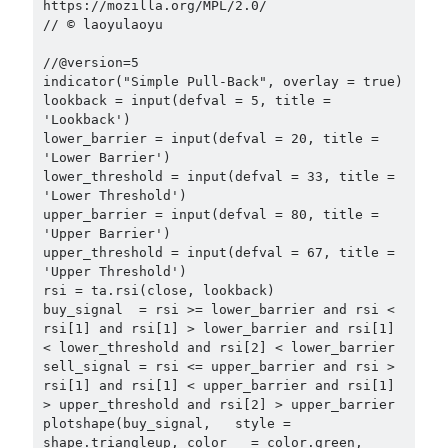
https://mozilla.org/MPL/2.0/

// © laoyulaoyu

//@version=5

indicator("Simple Pull-Back", overlay = true)

lookback = input(defval = 5, title = 
'Lookback')

lower_barrier = input(defval = 20, title = 
'Lower Barrier')

lower_threshold = input(defval = 33, title = 
'Lower Threshold')

upper_barrier = input(defval = 80, title = 
'Upper Barrier')

upper_threshold = input(defval = 67, title = 
'Upper Threshold')

rsi = ta.rsi(close, lookback)

buy_signal  = rsi >= lower_barrier and rsi < 
rsi[1] and rsi[1] > lower_barrier and rsi[1] 
< lower_threshold and rsi[2] < lower_barrier

sell_signal = rsi <= upper_barrier and rsi > 
rsi[1] and rsi[1] < upper_barrier and rsi[1] 
> upper_threshold and rsi[2] > upper_barrier

plotshape(buy_signal,   style = 
shape.triangleup, color   = color.green, 