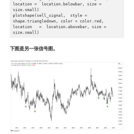
location =  location.belowbar, size = 
size.small)

plotshape(sell_signal,  style = 
shape.triangledown, color = color.red, 
location   =  location.abovebar, size = 
size.small)
下图是另一张信号图。