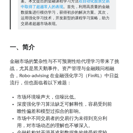
案。本文提出的金融课程学习方法
在自动化股票交易
中取得了超越常人的表现
。首先，利用高质量的金融
Contact：
数据集进行模仿学习，获得初步的解决方案。其次，
运用强化学习技术，开发新型的课程学习策略，助力
交易者超越市场表现。
一、简介
金融市场的繁杂性与不可预测性给代理学习带来了挑
战，尤其是黑天鹅事件。资产管理与金融顾问相融
合，Robo-advising 在金融强化学习（FinRL）中日益
网站备案号：鄂ICP备2024064768号
流行，但也面临着以下难题：
市场环境噪声大，信噪比低。
深度强化学习算法缺乏可解释性，容易受到前
瞻性偏差和模型过拟合的影响。
市场中不同交易者的交易行为未得到充分利
用，对市场动态的理解也不够深入。
金融机构对开源基准和数据集的接受程度较