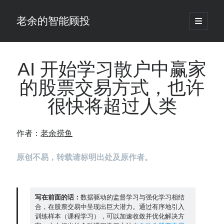
老余的智能顾投
open
primary
Sidebar
menu
搜
索
AI 开始学习散户中赢家
的股票交易方式，也许
最新发表 ：
很快将超过人类
老余看市：假曙光、核电弹药上膛、AI分化
你的回测曲线越漂亮，我越替你担心：因为历史顺序，正在“倒着”给你
讲故事
作者：
老余捞鱼
仓位大小背后的数学：为什么胜率40%的策略，能比胜率60%的更赚钱
大多数突破交易倒在“收缩阶段”，而这个EA等的是“扩张确认”（附完整源
原创不易，转载请标明出处及原作者。
码）
为什么说每年6月底是罗素2000最干净的套利窗口？
我拿Reddit上高赞的趋势策略，认真跑了一遍回测（附代码）
老余看市：长鑫4万亿，A股却蒸发12.4万亿
写在前面的话：
数据驱动的监督学习与强化学习相结
合，在股票交易中呈现出巨大潜力。通过有序地引入
普通人的5个常见投资错误，可能让你多干12年才能退休
训练样本（课程学习），可以加速收敛并优化解决方