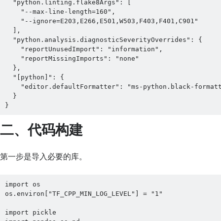
  "python.linting.flake8Args": [

    "--max-line-length=160",

    "--ignore=E203,E266,E501,W503,F403,F401,C901"

  ],

  "python.analysis.diagnosticSeverityOverrides": {

    "reportUnusedImport": "information",

    "reportMissingImports": "none"

  },

  "[python]": {

    "editor.defaultFormatter": "ms-python.black-formatter"

  }

}
二、代码构建
第一步是导入必要的库。
import os

os.environ["TF_CPP_MIN_LOG_LEVEL"] = "1"

import pickle
