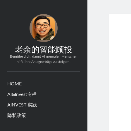
老余的智能顾投
Bemühe dich, damit AI normalen Menschen
hilft, ihre Anlageerträge zu steigern.
HOME
AI&Invest专栏
AINVEST 实践
隐私政策