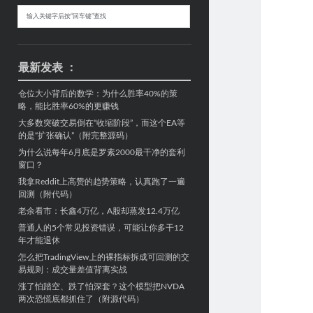
Sidebar
搜
索
最新发表 ：
仓位大小背后的数学：为什么胜率40%的策
略，能比胜率60%的更赚钱
大多数突破交易倒在“收缩阶段”，而这个EA等
的是“扩张确认”（附完整源码）
为什么说每年6月底是罗素2000最干净的套利
窗口？
我拿Reddit上高赞的趋势策略，认真跑了一遍
回测（附代码）
老余看市：长鑫4万亿，A股却蒸发12.4万亿
普通人的5个常见投资错误，可能让你多干12
年才能退休
怎么把TradingView上的裸指标拆成可回测的交
易规则：成交量差值背离实战
涨了怕踏空、跌了怕深套？这个模型把NVDA
两次恐慌底都抓住了（附源代码）