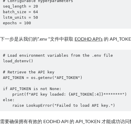
# Configurable hyperparameters

seq_length = 20

batch_size = 64

lstm_units = 50

epochs = 100
下一步是从我们的”.env “文件中获取
EODHD API’s
的 API_TOK
# Load environment variables from the .env file

load_dotenv()

# Retrieve the API key

API_TOKEN = os.getenv("API_TOKEN")

if API_TOKEN is not None:

    print(f"API key loaded: {API_TOKEN[:4]}********")

else:

    raise LookupError("Failed to load API key.")
需要确保拥有有效的 EODHD API 的 API_TOKEN 才能成功访