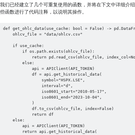
我们已经建立了几个可重复使用的函数，并将在下文中详细介
些函数进行了代码注释，以说明其操作。
def get_ohlc_data(use_cache: bool = False) -> pd.DataFr
    ohlcv_file = "data/ohlcv.csv"

    if use_cache:

        if os.path.exists(ohlcv_file):

            return pd.read_csv(ohlcv_file, index_col=None)

        else:

            api = APIClient(API_TOKEN)

            df = api.get_historical_data(

                symbol="HSPX.LSE",

                interval="d",

                iso8601_start="2010-05-17",

                iso8601_end="2023-10-04",

            )

            df.to_csv(ohlcv_file, index=False)

            return df

    else:

        api = APIClient(API_TOKEN)

        return api.get_historical_data(
