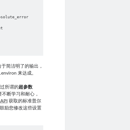
solute_error

t

倾向于简洁明了的输出，
viron 来达成。
通过所谓的
超参数
它需要不断学习和耐心，
API
获取的标准普尔
们鼓励您修改这些设置