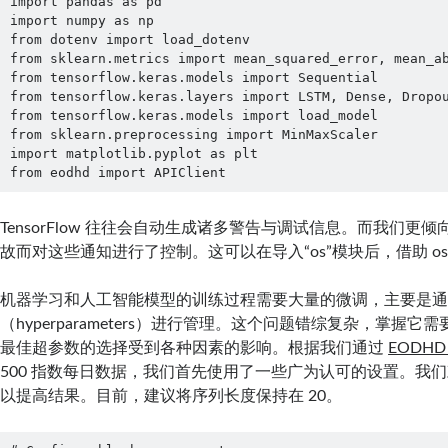
import pandas as pd

import numpy as np

from dotenv import load_dotenv

from sklearn.metrics import mean_squared_error, mean_ab
from tensorflow.keras.models import Sequential

from tensorflow.keras.layers import LSTM, Dense, Dropou
from tensorflow.keras.models import load_model

from sklearn.preprocessing import MinMaxScaler

import matplotlib.pyplot as plt

from eodhd import APIClient
TensorFlow 往往会自动生成诸多警告与调试信息。而我们更
故而对这些通知进行了控制。这可以在导入“os”模块后，借助 os.en
机器学习和人工智能模型的训练过程需要大量的微调，主要是
（hyperparameters）进行管理。这个问题错综复杂，掌握
最佳超参数的选择受到各种因素的影响。根据我们通过
EODHD 
500 指数每日数据，我们首先使用了一些广为认可的设置。我
以提高结果。目前，建议将序列长度保持在 20。