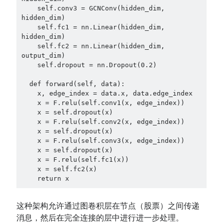
    self.conv3 = GCNConv(hidden_dim, 
hidden_dim)
    self.fc1 = nn.Linear(hidden_dim, 
hidden_dim)
    self.fc2 = nn.Linear(hidden_dim, 
output_dim)
    self.dropout = nn.Dropout(0.2)
  def forward(self, data):
    x, edge_index = data.x, data.edge_index
    x = F.relu(self.conv1(x, edge_index))
    x = self.dropout(x)
    x = F.relu(self.conv2(x, edge_index))
    x = self.dropout(x)
    x = F.relu(self.conv3(x, edge_index))
    x = self.dropout(x)
    x = F.relu(self.fc1(x))
    x = self.fc2(x)
    return x
这种架构允许通过图卷积层在节点（股票）之间传递
消息，然后在完全连接的层中进行进一步处理。