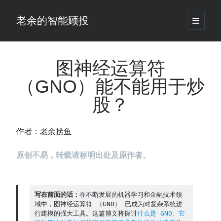
老余的智能顾投
open
primary
Sidebar
menu
搜
索
图神经运算符
（GNO）能不能用于炒
最新发表 ：
股？
Black-Scholes模型漏算了一笔账，对冲基金用田中公式把它做成了生意
老余看市：假曙光、核电弹药上膛、AI分化
你的回测曲线越漂亮，我越替你担心：因为历史顺序，正在“倒着”给你
作者：
老余捞鱼
讲故事
仓位大小背后的数学：为什么胜率40%的策略，能比胜率60%的更赚钱
原创不易，转载请标明出处及原作者。
大多数突破交易倒在“收缩阶段”，而这个EA等的是“扩张确认”（附完整源
码）
为什么说每年6月底是罗素2000最干净的套利窗口？
我拿Reddit上高赞的趋势策略，认真跑了一遍回测（附代码）
写在前面的话：
在不断发展的机器学习和金融技术领
域中，图神经运算符 （GNO） 已成为对复杂系统进
老余看市：长鑫4万亿，A股却蒸发12.4万亿
行建模的强大工具。这篇博文将探讨
什么是 GNO、它