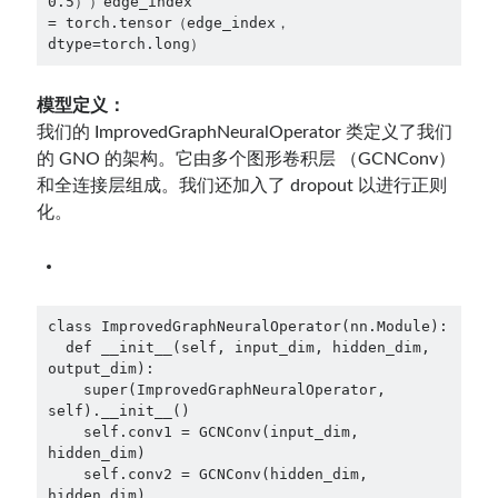
0.5））edge_index
= torch.tensor（edge_index， 
dtype=torch.long）
模型定义：
我们的 ImprovedGraphNeuralOperator 类定义了我们
的 GNO 的架构。它由多个图形卷积层 （GCNConv）
和全连接层组成。我们还加入了 dropout 以进行正则
化。
class ImprovedGraphNeuralOperator(nn.Module):
  def __init__(self, input_dim, hidden_dim, 
output_dim):
    super(ImprovedGraphNeuralOperator, 
self).__init__()
    self.conv1 = GCNConv(input_dim, 
hidden_dim)
    self.conv2 = GCNConv(hidden_dim, 
hidden_dim)