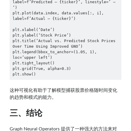
label=f’Predicted — {ticker}’, linestyle=’ — 
‘)
plt.plot(data.index, data.values[:, i], 
label=f’Actual — {ticker}’)
plt.xlabel(‘Date’)
plt.ylabel(‘Stock Price’)
plt.title(‘Actual vs. Predicted Stock Prices 
Over Time Using Improved GNO’)
plt.legend(bbox_to_anchor=(1.05, 1), 
loc=’upper left’)
plt.tight_layout()
plt.grid(True, alpha=0.3)
plt.show()
这种可视化有助于了解模型捕获股票价格随时间变化
的趋势和模式的能力。
三、结论
Graph Neural Operators 提供了一种强大的方法来对