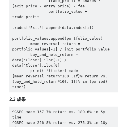
                trade_profit = shares * 
(exit_price - entry_price) - fee

                portfolio_value += 
trade_profit

trades['Exit'].append(data.index[i])

portfolio_values.append(portfolio_value)

        mean_reversal_return = 
portfolio_values[-1] / init_portfolio_value

        buy_and_hold_return = 
data['Close'].iloc[-1] / 
data['Close'].iloc[0]

        print(f'{ticker} made 
{mean_reversal_return*100:.1f}% return vs. 
{buy_and_hold_return*100:.1f}% in {period} 
time')
2.3 成果
^GSPC made 157.7% return vs. 180.6% in 5y 
time

^GSPC made 226.8% return vs. 275.3% in 10y 