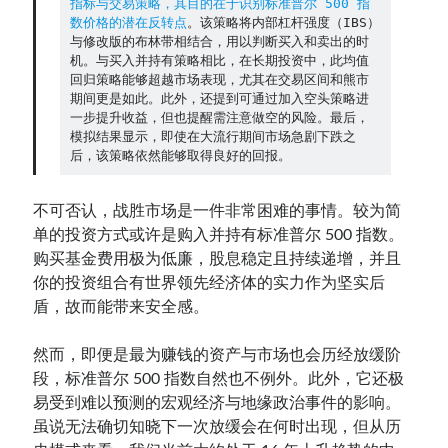
指标与交易策略，其目的在于识别标准普尔 500 指
数价格的潜在反转点
。该策略将内部杠杆强度（IBS）
与修改版的布林带相结合，用以判断买入和卖出的时
Contact：
机。与买入并持有策略相比，在长期投资中，此均值
回归策略能够超越市场表现，尤其在交易区间和熊市
期间更是如此。此外，还提到可通过加入空头策略进
一步提升收益，但也提醒需注意做空的风险。最后，
模拟结果显示，即使在大流行期间市场急剧下跌之
后，该策略依然能够取得良好的回报。
不可否认，战胜市场是一件非常困难的事情。较为简
单的投资方式或许是购入并持有标准普尔 500 指数。
购买基金费用极为低廉，股息稳定且持续递增，并且
网站备案号：鄂ICP备2024064768号
你的投资组合有世界领先经济体的实力作为坚实后
盾，故而能带来安全感。
然而，即便是最为赚钱的资产与市场也会历经放缓阶
段，标准普尔 500 指数自然也不例外。此外，它还极
易受到难以预测的宏观经济与地缘政治事件的影响。
虽说无法确切知晓下一次放缓会在何时出现，但从历