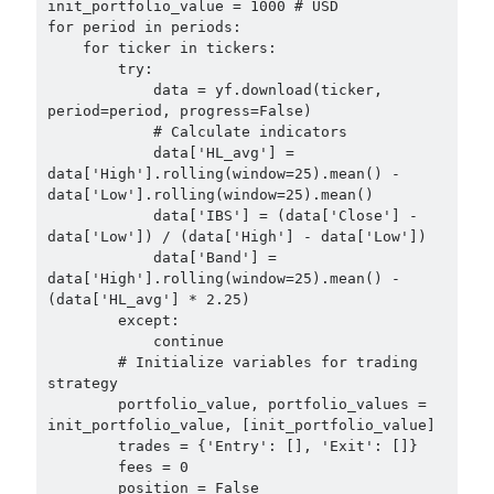
init_portfolio_value = 1000 # USD

for period in periods:

    for ticker in tickers:

        try:

            data = yf.download(ticker, 
period=period, progress=False)

            # Calculate indicators

            data['HL_avg'] = 
data['High'].rolling(window=25).mean() - 
data['Low'].rolling(window=25).mean()

            data['IBS'] = (data['Close'] - 
data['Low']) / (data['High'] - data['Low'])

            data['Band'] = 
data['High'].rolling(window=25).mean() - 
(data['HL_avg'] * 2.25)

        except:

            continue

        # Initialize variables for trading 
strategy

        portfolio_value, portfolio_values = 
init_portfolio_value, [init_portfolio_value]

        trades = {'Entry': [], 'Exit': []}

        fees = 0

        position = False
