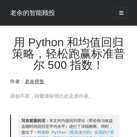
老余的智能顾投
open
primary
Sidebar
menu
搜
索
用 Python 和均值回归
策略，轻松跑赢标准普
最新发表 ：
尔 500 指数！
你的回测曲线越漂亮，我越替你担心：因为历史顺序，正在“倒着”给你
讲故事
仓位大小背后的数学：为什么胜率40%的策略，能比胜率60%的更赚钱
作者：
老余捞鱼
大多数突破交易倒在“收缩阶段”，而这个EA等的是“扩张确认”（附完整源
码）
原创不易，转载请标明出处及原作者。
为什么说每年6月底是罗素2000最干净的套利窗口？
我拿Reddit上高赞的趋势策略，认真跑了一遍回测（附代码）
老余看市：长鑫4万亿，A股却蒸发12.4万亿
普通人的5个常见投资错误，可能让你多干12年才能退休
写在前面的话：
本文对均值回归理论（即价格与收益
会随时间回归至平均水平）进行了详细阐释。同时，
怎么把TradingView上的裸指标拆成可回测的交易规则：成交量差值背离
提出了
一种借助 Python（附具体代码）实现的计算
实战