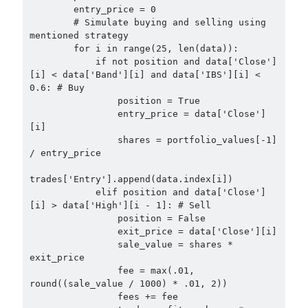
        entry_price = 0

        # Simulate buying and selling using 
mentioned strategy

        for i in range(25, len(data)):

            if not position and data['Close']
[i] < data['Band'][i] and data['IBS'][i] < 
0.6: # Buy

                position = True

                entry_price = data['Close']
[i]

                shares = portfolio_values[-1] 
/ entry_price

trades['Entry'].append(data.index[i])

            elif position and data['Close']
[i] > data['High'][i - 1]: # Sell

                position = False

                exit_price = data['Close'][i]

                sale_value = shares * 
exit_price

                fee = max(.01, 
round((sale_value / 1000) * .01, 2))

                fees += fee
