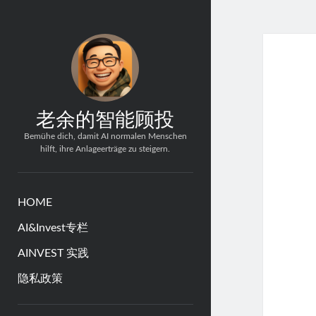
老余的智能顾投
Bemühe dich, damit AI normalen Menschen
hilft, ihre Anlageerträge zu steigern.
HOME
AI&Invest专栏
AINVEST 实践
隐私政策