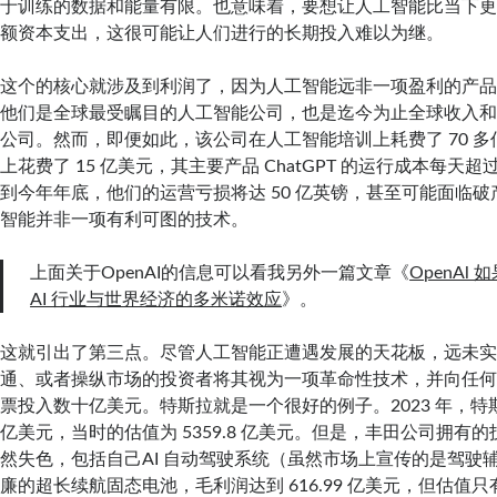
于训练的数据和能量有限。也意味着，要想让人工智能比当下
额资本支出，这很可能让人们进行的长期投入难以为继。
这个的核心就涉及到利润了，因为人工智能远非一项盈利的产品。以 
他们是全球最受瞩目的人工智能公司，也是迄今为止全球收入
公司。然而，即便如此，该公司在人工智能培训上耗费了 70 
上花费了 15 亿美元，其主要产品 ChatGPT 的运行成本每天超
到今年年底，他们的运营亏损将达 50 亿英镑，甚至可能面临
智能并非一项有利可图的技术。
上面关于OpenAI的信息可以看我另外一篇文章《
OpenAl
AI 行业与世界经济的多米诺效应
》。
这就引出了第三点。尽管人工智能正遭遇发展的天花板，远未
通、或者操纵市场的投资者将其视为一项革命性技术，并向任
票投入数十亿美元。特斯拉就是一个很好的例子。2023 年，特斯
亿美元，当时的估值为 5359.8 亿美元。但是，丰田公司拥有
然失色，包括自己AI 自动驾驶系统（虽然市场上宣传的是驾驶
廉的超长续航固态电池，毛利润达到 616.99 亿美元，但估值只有 