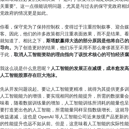
关重要”。这一点很能说明问题，尤其是与过去的保守党政府相
党政府的情况更是如此。
你看，保守党为了保持控制权，变得过于注重控制叙事、迎合
客。因此，他们的许多政策都只注重表面效果，而不是结果。
就知道了。相比之下，
斯塔默赢得大选的部分原因是他将自己
导向。
为了创造更好的结果，他们乐于采用不那么奢侈甚至不
于此，
取消人工智能资助的理由指向了该技术核心的可怕经济
我这么说是什么意思呢？
人工智能的发展正在减缓，成本愈发
人工智能股票存在巨大泡沫。
先从开发问题说起。要让人工智能更精准，就得为其提供更多
人工智能能力的增强，要实现相同的性能提升，所需的数据量
味着，随着数据训练量的增加，人工智能训练所消耗的能量也
要打造更出色的人工智能，所需能量同样呈指数级增长。这就
收益递减，这也是 OpenAI 等人工智能公司近来放缓产品更新
的性能提升也远不如从前。但是，这意味着人工智能的实际性