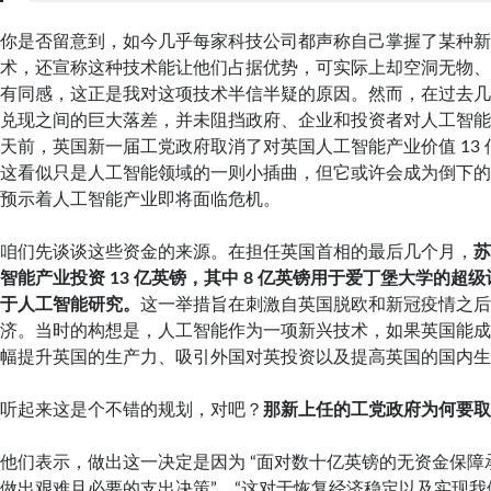
你是否留意到，如今几乎每家科技公司都声称自己掌握了某种
术，还宣称这种技术能让他们占据优势，可实际上却空洞无物
有同感，这正是我对这项技术半信半疑的原因。然而，在过去
兑现之间的巨大落差，并未阻挡政府、企业和投资者对人工智
天前，英国新一届工党政府取消了对英国人工智能产业价值 13
这看似只是人工智能领域的一则小插曲，但它或许会成为倒下
预示着人工智能产业即将面临危机。
咱们先谈谈这些资金的来源。在担任英国首相的最后几个月，
智能产业投资 13 亿英镑，其中 8 亿英镑用于爱丁堡大学的超级
于人工智能研究。
这一举措旨在刺激自英国脱欧和新冠疫情之
济。当时的构想是，人工智能作为一项新兴技术，如果英国能
幅提升英国的生产力、吸引外国对英投资以及提高英国的国内
听起来这是个不错的规划，对吧？
那新上任的工党政府为何要
他们表示，做出这一决定是因为 “面对数十亿英镑的无资金保障
做出艰难且必要的支出决策”，“这对于恢复经济稳定以及实现