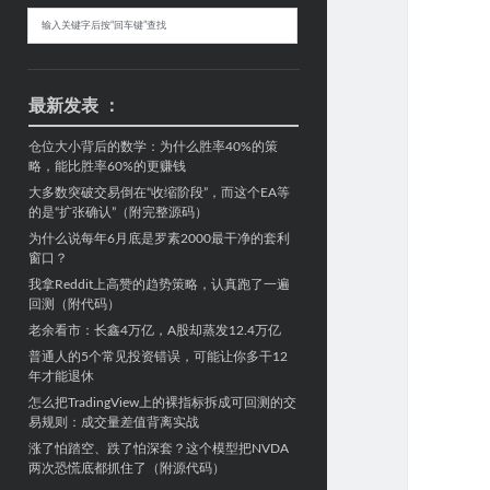
Sidebar
搜
索
最新发表 ：
仓位大小背后的数学：为什么胜率40%的策
略，能比胜率60%的更赚钱
大多数突破交易倒在“收缩阶段”，而这个EA等
的是“扩张确认”（附完整源码）
为什么说每年6月底是罗素2000最干净的套利
窗口？
我拿Reddit上高赞的趋势策略，认真跑了一遍
回测（附代码）
老余看市：长鑫4万亿，A股却蒸发12.4万亿
普通人的5个常见投资错误，可能让你多干12
年才能退休
怎么把TradingView上的裸指标拆成可回测的交
易规则：成交量差值背离实战
涨了怕踏空、跌了怕深套？这个模型把NVDA
两次恐慌底都抓住了（附源代码）