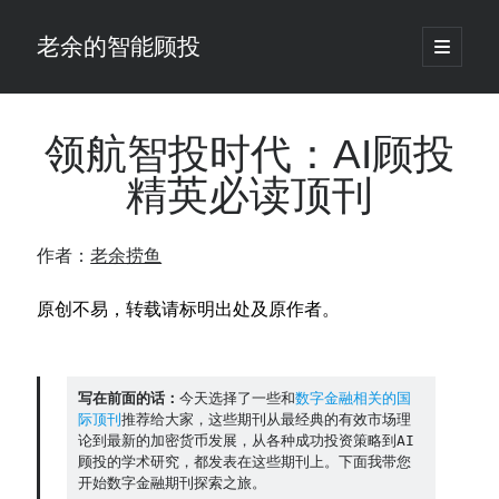
老余的智能顾投
open
primary
Sidebar
menu
搜
索
领航智投时代：AI顾投
精英必读顶刊
最新发表 ：
仓位大小背后的数学：为什么胜率40%的策略，能比胜率60%的更赚钱
作者：
老余捞鱼
大多数突破交易倒在“收缩阶段”，而这个EA等的是“扩张确认”（附完整源
码）
原创不易，转载请标明出处及原作者。
为什么说每年6月底是罗素2000最干净的套利窗口？
我拿Reddit上高赞的趋势策略，认真跑了一遍回测（附代码）
老余看市：长鑫4万亿，A股却蒸发12.4万亿
普通人的5个常见投资错误，可能让你多干12年才能退休
写在前面的话：
今天选择了一些和
数字金融相关的国
怎么把TradingView上的裸指标拆成可回测的交易规则：成交量差值背离
际顶刊
推荐给大家，这些期刊从最经典的有效市场理
实战
论到最新的加密货币发展，从各种成功投资策略到AI
顾投的学术研究，都发表在这些期刊上。下面我带您
涨了怕踏空、跌了怕深套？这个模型把NVDA两次恐慌底都抓住了（附
开始数字金融期刊探索之旅。
源代码）