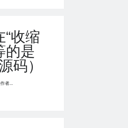
“收缩
等的是
整源码）
作者…