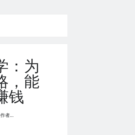
学：为
略，能
赚钱
作者…