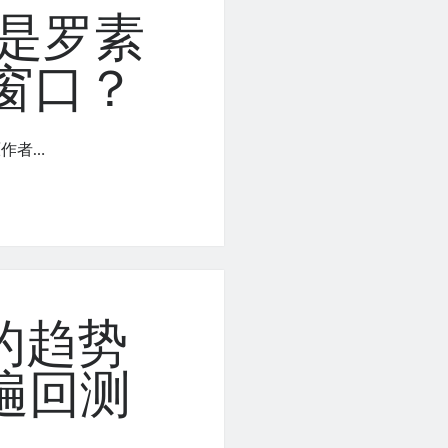
是罗素
利窗口？
作者…
赞的趋势
遍回测