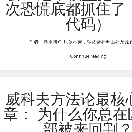
次恐慌底都抓住了
成
可
代码）
回
测
的
交
作者：老余捞鱼 原创不易，转载请标明出处及原
易
规
涨
Continue reading
则：
了
成
怕
交
踏
量
空、
差
跌
威科夫方法论最核
值
了
背
怕
章： 为什么你总在
离
深
实
套？
部被来回割
战
这