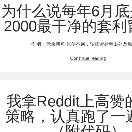
交
胜
为什么说每年6月底
易
率
倒
60%
2000最干净的套
在
的
“收
更
缩
赚
作 者：老余捞鱼 原创不易，转载请标明出处及原
阶
钱
段”，
为
Continue reading
而
什
这
么
个
说
EA
每
等
年
我拿Reddit上高
的
6
是
月
“扩
策略，认真跑了一
底
张
是
确
（附代码）
罗
认”