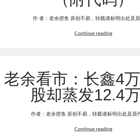
素
（附
2000
完
作 者：老余捞鱼 原创不易，转载请标明出处及原
最
整
干
源
我
Continue reading
净
码）
拿
的
Reddit
套
上
利
高
窗
赞
口？
老余看市：长鑫4万
的
趋
股却蒸发12.4
势
策
略，
作者：老余捞鱼 原创不易，转载请标明出处及原
认
真
老
Continue reading
跑
余
了