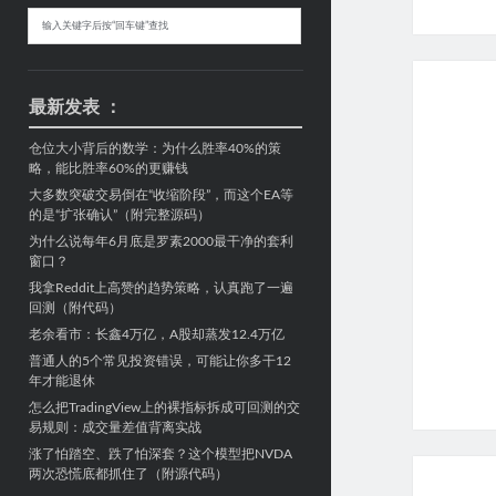
Sidebar
搜
索
最新发表 ：
仓位大小背后的数学：为什么胜率40%的策
略，能比胜率60%的更赚钱
大多数突破交易倒在“收缩阶段”，而这个EA等
的是“扩张确认”（附完整源码）
为什么说每年6月底是罗素2000最干净的套利
窗口？
我拿Reddit上高赞的趋势策略，认真跑了一遍
回测（附代码）
老余看市：长鑫4万亿，A股却蒸发12.4万亿
普通人的5个常见投资错误，可能让你多干12
年才能退休
怎么把TradingView上的裸指标拆成可回测的交
易规则：成交量差值背离实战
涨了怕踏空、跌了怕深套？这个模型把NVDA
两次恐慌底都抓住了（附源代码）