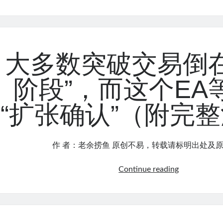
位
大
小
背
后
大多数突破交易倒在
的
数
阶段”，而这个EA
学：
为
“扩张确认”（附完
什
么
胜
作 者：老余捞鱼 原创不易，转载请标明出处及原
率
40%
大
Continue reading
的
多
策
数
略，
突
能
破
比