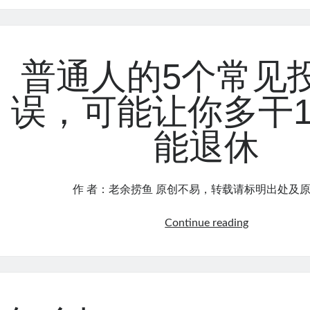
看
一
市：
遍
长
回
鑫
普通人的5个常见
测
4
（附
万
代
误，可能让你多干1
亿，
码）
A
能退休
股
却
蒸
作 者：老余捞鱼 原创不易，转载请标明出处及原
发
12.4
普
Continue reading
万
通
亿
人
的
5
个