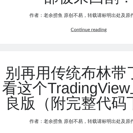
个
模
作者：老余捞鱼 原创不易，转载请标明出处及原
型
把
威
Continue reading
NVDA
科
两
夫
次
方
恐
法
慌
论
底
别再用传统布林带
最
都
核
抓
看这个TradingVi
心
住
的
了
良版（附完整代码
一
（附
章：
源
为
代
作者：老余捞鱼 原创不易，转载请标明出处及原
什
码）
么