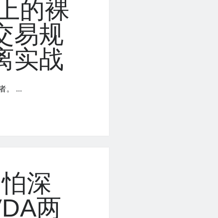
ew上的裸
交易规
离实战
。 …
了怕深
DA两