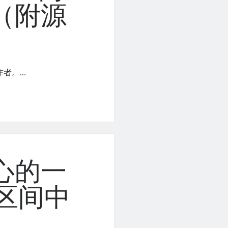
（附源
作者。…
心的一
区间中
？