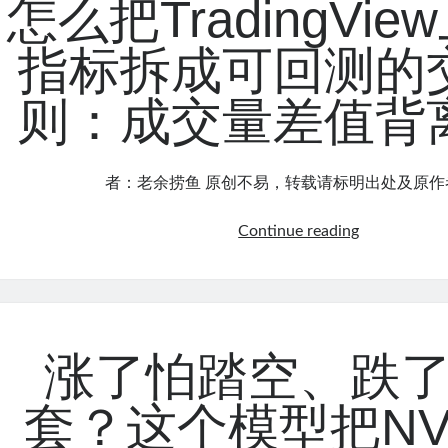
怎么把TradingVi
常
见
指标拆成可回测的
投
资
则：成交量差值背
错
误，
可
者：老余捞鱼 原创不易，转载请标明出处及原作者
能
让
怎
Continue reading
你
么
多
把
干
TradingView
12
上
年
的
才
涨了怕踏空、跌
裸
能
指
退
套？这个模型把NV
标
休
拆