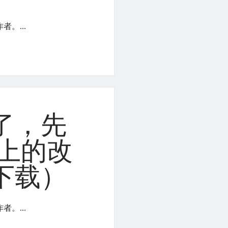
作者。…
了，先
ew上的改
下载）
作者。…