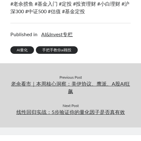
#老余捞鱼 #基金入门 #定投 #投资理财 #小白理财 #沪
深300 #中证500 #估值 #基金定投
Published in
AI&Invest专栏
AI量化
手把手教你ai顾投
Previous Post
老余看市｜本周核心洞察：美伊协议、鹰派、A股AI狂
飙
Next Post
线性回归实战：5步验证你的量化因子是否真有效