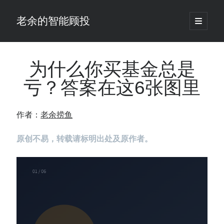
老余的智能顾投
open
primary
Sidebar
menu
搜
索
为什么你买基金总是
亏？答案在这6张图里
最新发表 ：
仓位大小背后的数学：为什么胜率40%的策略，能比胜率60%的更赚钱
作者：
老余捞鱼
大多数突破交易倒在“收缩阶段”，而这个EA等的是“扩张确认”（附完整源
码）
原创不易，转载请标明出处及原作者。
为什么说每年6月底是罗素2000最干净的套利窗口？
我拿Reddit上高赞的趋势策略，认真跑了一遍回测（附代码）
老余看市：长鑫4万亿，A股却蒸发12.4万亿
普通人的5个常见投资错误，可能让你多干12年才能退休
怎么把TradingView上的裸指标拆成可回测的交易规则：成交量差值背离
实战
涨了怕踏空、跌了怕深套？这个模型把NVDA两次恐慌底都抓住了（附
源代码）