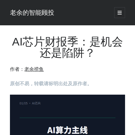
老余的智能顾投
open
primary
Sidebar
menu
搜
索
AI芯片财报季：是机会
还是陷阱？
最新发表 ：
老余看市：假曙光、核电弹药上膛、AI分化
作者：
老余捞鱼
你的回测曲线越漂亮，我越替你担心：因为历史顺序，正在“倒着”给你
讲故事
原创不易，转载请标明出处及原作者。
仓位大小背后的数学：为什么胜率40%的策略，能比胜率60%的更赚钱
大多数突破交易倒在“收缩阶段”，而这个EA等的是“扩张确认”（附完整源
码）
为什么说每年6月底是罗素2000最干净的套利窗口？
我拿Reddit上高赞的趋势策略，认真跑了一遍回测（附代码）
老余看市：长鑫4万亿，A股却蒸发12.4万亿
普通人的5个常见投资错误，可能让你多干12年才能退休