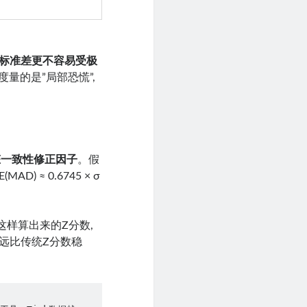
标准差更不容易受极
量的是”局部恐慌”,
态一致性修正因子
。假
 ≈ 0.6745 × σ
这样算出来的Z分数,
远比传统Z分数稳