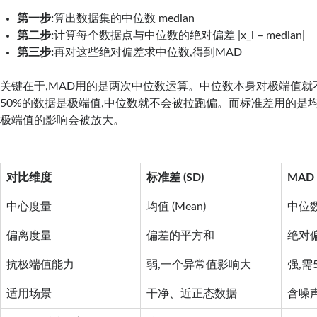
第一步:
算出数据集的中位数 median
第二步:
计算每个数据点与中位数的绝对偏差 |x_i – median|
第三步:
再对这些绝对偏差求中位数,得到MAD
关键在于,MAD用的是两次中位数运算。中位数本身对极端值就
50%的数据是极端值,中位数就不会被拉跑偏。而标准差用的是
极端值的影响会被放大。
对比维度
标准差 (SD)
MAD
中心度量
均值 (Mean)
中位数 
偏离度量
偏差的平方和
绝对
抗极端值能力
弱,一个异常值影响大
强,需
适用场景
干净、近正态数据
含噪