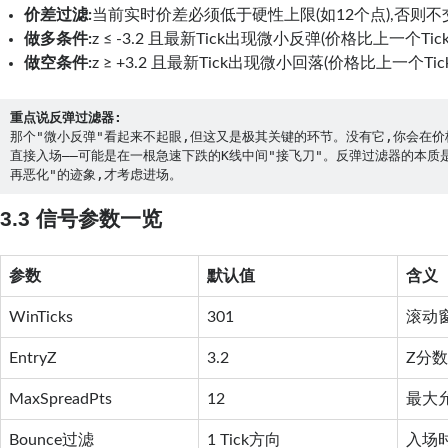
价差过滤:
当前实时价差必须低于硬性上限(如12个点),否则不
做多条件:
z ≤ -3.2 且最新Tick出现微小反弹(价格比上一个Tic
做空条件:
z ≥ +3.2 且最新Tick出现微小回落(价格比上一个Tic
重点说反弹过滤器:
那个"微小反弹"看起来不起眼,但这又是极其关键的环节。没有它,你会在价格
直接入场——可能是在一根急速下跌的K线中间"接飞刀"。反弹过滤器的本质
再恶化"的迹象,才考虑进场。
3.3 信号参数一览
参数
默认值
含义
WinTicks
301
滚动窗
EntryZ
3.2
Z分
MaxSpreadPts
12
最大允
Bounce过滤
1 Tick方向
入场