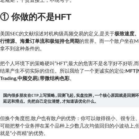
老规矩，干货直接上，不绕弯子。
① 你做的不是HFT
美国SEC的文献综述对机构级高频交易的定义,是关于
极致速度
行情源、海量订单流和极短持仓周期
的世界。而一个散户坐在Meta
拿不到这种条件的。
把个人环境下的策略硬叫”HFT”,最大的危害不是名字好不好听,
结果产生不切实际的信任。所以我给了一个更诚实的定位:
MFT(
Trading,中频交易),带微结构色彩
。
国内很多朋友在CTP上写策略,回测飞起,实盘拉胯,一个核心原因就是回测
延迟和滑点。先把自己定位清楚,才知道该优化什么。
但换个角度想,散户也有散户的优势：你可以做得很小、很专注
可能把整个业务押在某个品种上少数几次均值回归的小波动上,
就是”小而精”的优势。