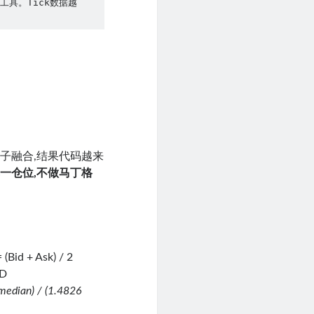
工具。Tick数据越
子融合,结果代码越来
,单一仓位,不做马丁格
d + Ask) / 2
D
 median) / (1.4826