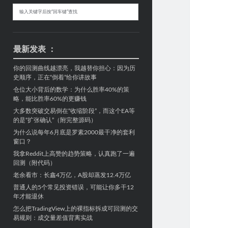
Sidebar
搜
索
最新发表 ：
你的回测曲线越漂亮，我越替你担心：因为历
史顺序，正在“倒着”给你讲故事
仓位大小背后的数学：为什么胜率40%的策
略，能比胜率60%的更赚钱
大多数突破交易倒在“收缩阶段”，而这个EA等
的是“扩张确认”（附完整源码）
为什么说每年6月底是罗素2000最干净的套利
窗口？
我拿Reddit上高赞的趋势策略，认真跑了一遍
回测（附代码）
老余看市：长鑫4万亿，A股却蒸发12.4万亿
普通人的5个常见投资错误，可能让你多干12
年才能退休
怎么把TradingView上的裸指标拆成可回测的交
易规则：成交量差值背离实战