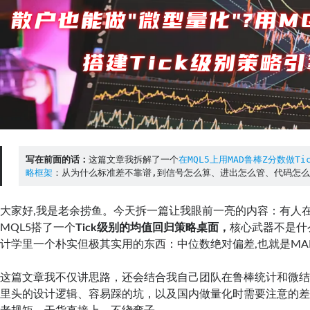
写在前面的话：
这篇文章我拆解了一个
在MQL5上用MAD鲁棒Z分数做T
略框架
：从为什么标准差不靠谱,到信号怎么算、进出怎么管、代码怎么
大家好,我是老余捞鱼。今天拆一篇让我眼前一亮的内容：有人在Meta
MQL5搭了一个
Tick级别的均值回归策略桌面，
核心武器不是什
计学里一个朴实但极其实用的东西：中位数绝对偏差,也就是MA
这篇文章我不仅讲思路，还会结合我自己团队在鲁棒统计和微
里头的设计逻辑、容易踩的坑，以及国内做量化时需要注意的