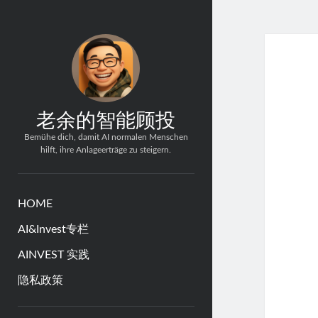
老余的智能顾投
Bemühe dich, damit AI normalen Menschen
hilft, ihre Anlageerträge zu steigern.
HOME
AI&Invest专栏
AINVEST 实践
隐私政策