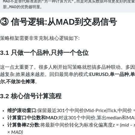
MAD不是替代标准差的"另一种计算方式",而是对真实数据环境更友好的度量
脏,MAD的优势越明显。
③ 信号逻辑:从MAD到交易信号
策略框架需要非常克制,核心逻辑如下:
3.1 只做一个品种,只持一个仓位
这一点太重要了。很多人刚开始写策略就想搞多品种联动、多因
越复杂,效果越来越差。回归最简单的模式:
EURUSD,单一品种
尔,不做加仓摊薄
。
3.2 核心信号计算流程
维护滚动窗口:
保留最近301个中间价(Mid-Price)Tick,中间价 = (Bi
计算窗口中位数和MAD:
对这301个中间价,算出median和MA
计算鲁棒Z分数:
将最新中间价转化为标准化偏离度
z = (mid –
× MAD)