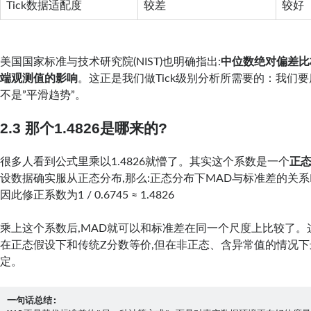
Tick数据适配度
较差
较好
美国国家标准与技术研究院(NIST)也明确指出:
中位数绝对偏差比
端观测值的影响
。这正是我们做Tick级别分析所需要的：我们要度
不是”平滑趋势”。
2.3 那个1.4826是哪来的?
很多人看到公式里乘以1.4826就懵了。其实这个系数是一个
正
设数据确实服从正态分布,那么:正态分布下MAD与标准差的关系E(MAD)
因此修正系数为1 / 0.6745 ≈ 1.4826
乘上这个系数后,MAD就可以和标准差在同一个尺度上比较了。
在正态假设下和传统Z分数等价,但在非正态、含异常值的情况下
定。
一句话总结: