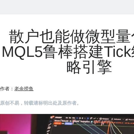
散户也能做微型量
MQL5鲁棒搭建Tic
略引擎
作者：
老余捞鱼
原创不易，转载请标明出处及原作者。