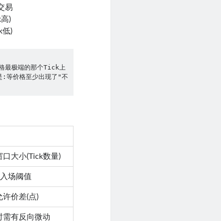
交易
k高)
k低)
最极端的那个Tick上
是:等价格至少出现了"不
口大小(Tick数量)
数入场阈值
许价差(点)
时需有反向微动