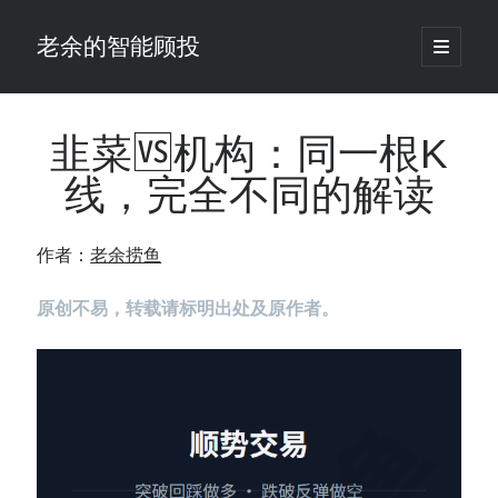
老余的智能顾投
open
primary
Sidebar
menu
搜
索
韭菜🆚机构：同一根K
线，完全不同的解读
最新发表 ：
你的回测曲线越漂亮，我越替你担心：因为历史顺序，正在“倒着”给你
作者：
老余捞鱼
讲故事
仓位大小背后的数学：为什么胜率40%的策略，能比胜率60%的更赚钱
原创不易，转载请标明出处及原作者。
大多数突破交易倒在“收缩阶段”，而这个EA等的是“扩张确认”（附完整源
码）
为什么说每年6月底是罗素2000最干净的套利窗口？
我拿Reddit上高赞的趋势策略，认真跑了一遍回测（附代码）
老余看市：长鑫4万亿，A股却蒸发12.4万亿
普通人的5个常见投资错误，可能让你多干12年才能退休
怎么把TradingView上的裸指标拆成可回测的交易规则：成交量差值背离
实战