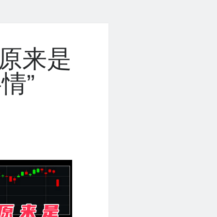
？原来是
情”