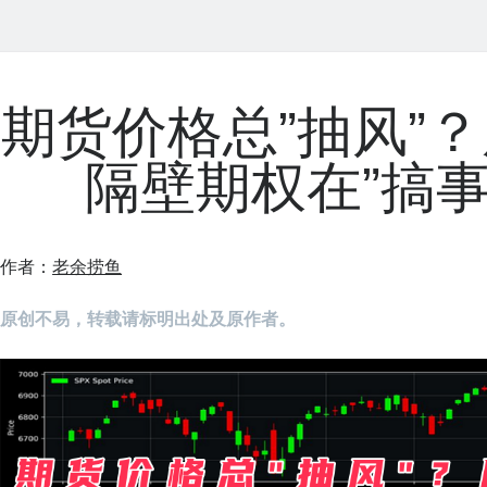
期货价格总”抽风”
隔壁期权在”搞事
作者：
老余捞鱼
原创不易，转载请标明出处及原作者。