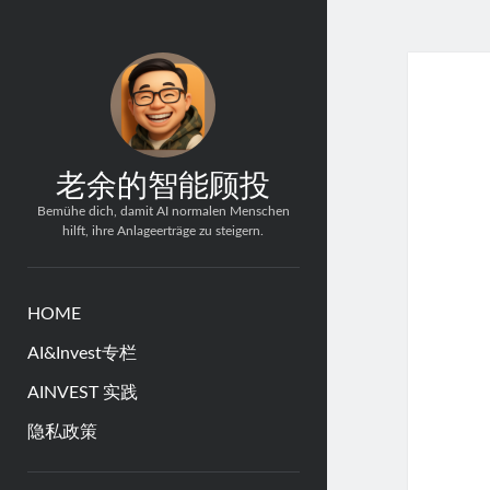
老余的智能顾投
Bemühe dich, damit AI normalen Menschen
hilft, ihre Anlageerträge zu steigern.
HOME
AI&Invest专栏
AINVEST 实践
隐私政策