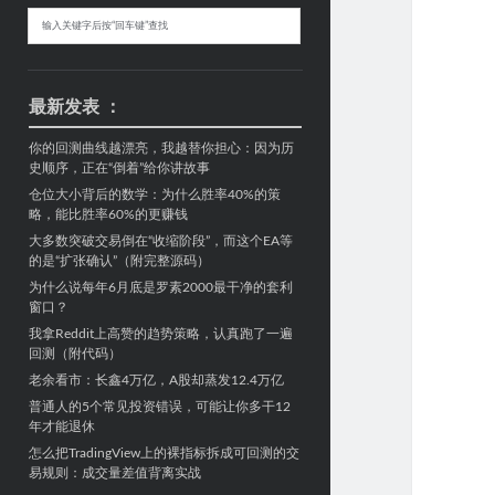
Sidebar
搜
索
最新发表 ：
你的回测曲线越漂亮，我越替你担心：因为历
史顺序，正在“倒着”给你讲故事
仓位大小背后的数学：为什么胜率40%的策
略，能比胜率60%的更赚钱
大多数突破交易倒在“收缩阶段”，而这个EA等
的是“扩张确认”（附完整源码）
为什么说每年6月底是罗素2000最干净的套利
窗口？
我拿Reddit上高赞的趋势策略，认真跑了一遍
回测（附代码）
老余看市：长鑫4万亿，A股却蒸发12.4万亿
普通人的5个常见投资错误，可能让你多干12
年才能退休
怎么把TradingView上的裸指标拆成可回测的交
易规则：成交量差值背离实战