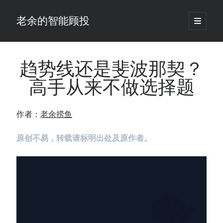
老余的智能顾投
open
primary
Sidebar
menu
搜
索
趋势线还是斐波那契？
高手从来不做选择题
最新发表 ：
老余看市：假曙光、核电弹药上膛、AI分化
作者：
老余捞鱼
你的回测曲线越漂亮，我越替你担心：因为历史顺序，正在“倒着”给你
讲故事
原创不易，转载请标明出处及原作者。
仓位大小背后的数学：为什么胜率40%的策略，能比胜率60%的更赚钱
大多数突破交易倒在“收缩阶段”，而这个EA等的是“扩张确认”（附完整源
码）
为什么说每年6月底是罗素2000最干净的套利窗口？
我拿Reddit上高赞的趋势策略，认真跑了一遍回测（附代码）
老余看市：长鑫4万亿，A股却蒸发12.4万亿
普通人的5个常见投资错误，可能让你多干12年才能退休