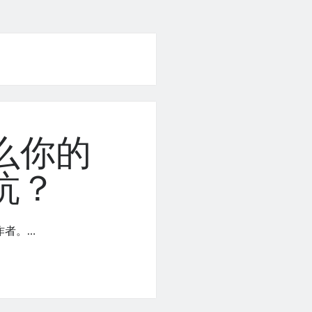
么你的
坑？
作者。…