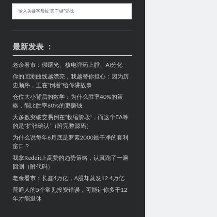
Sidebar
搜
索
最新发表 ：
老余看市：假曙光、核电弹药上膛、AI分化
你的回测曲线越漂亮，我越替你担心：因为历
史顺序，正在“倒着”给你讲故事
仓位大小背后的数学：为什么胜率40%的策
略，能比胜率60%的更赚钱
大多数突破交易倒在“收缩阶段”，而这个EA等
的是“扩张确认”（附完整源码）
为什么说每年6月底是罗素2000最干净的套利
窗口？
我拿Reddit上高赞的趋势策略，认真跑了一遍
回测（附代码）
老余看市：长鑫4万亿，A股却蒸发12.4万亿
普通人的5个常见投资错误，可能让你多干12
年才能退休