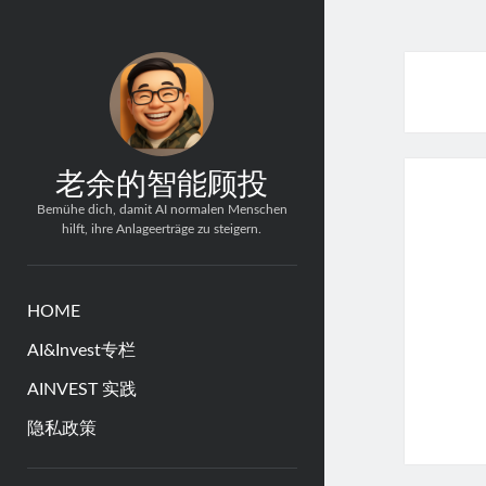
老余的智能顾投
Bemühe dich, damit AI normalen Menschen
hilft, ihre Anlageerträge zu steigern.
HOME
AI&Invest专栏
AINVEST 实践
隐私政策