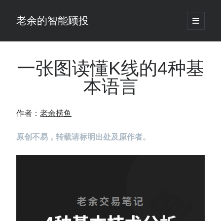
老余的智能顾投
open
primary
Sidebar
menu
搜
索
一张图读懂K线的4种基
本语言
最新发表 ：
老余看市：假曙光、核电弹药上膛、AI分化
作者：
老余捞鱼
你的回测曲线越漂亮，我越替你担心：因为历史顺序，正在“倒着”给你
讲故事
原创不易，转载请标明出处及原作者。
仓位大小背后的数学：为什么胜率40%的策略，能比胜率60%的更赚钱
大多数突破交易倒在“收缩阶段”，而这个EA等的是“扩张确认”（附完整源
码）
为什么说每年6月底是罗素2000最干净的套利窗口？
我拿Reddit上高赞的趋势策略，认真跑了一遍回测（附代码）
老余看市：长鑫4万亿，A股却蒸发12.4万亿
普通人的5个常见投资错误，可能让你多干12年才能退休