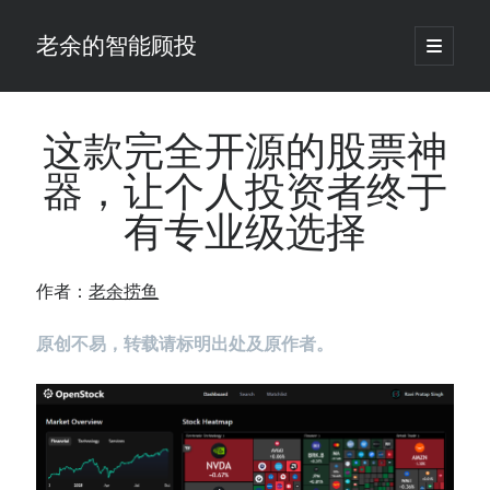
老余的智能顾投
open
primary
Sidebar
menu
搜
索
这款完全开源的股票神
器，让个人投资者终于
最新发表 ：
有专业级选择
你的回测曲线越漂亮，我越替你担心：因为历史顺序，正在“倒着”给你
讲故事
仓位大小背后的数学：为什么胜率40%的策略，能比胜率60%的更赚钱
作者：
老余捞鱼
大多数突破交易倒在“收缩阶段”，而这个EA等的是“扩张确认”（附完整源
码）
原创不易，转载请标明出处及原作者。
为什么说每年6月底是罗素2000最干净的套利窗口？
我拿Reddit上高赞的趋势策略，认真跑了一遍回测（附代码）
老余看市：长鑫4万亿，A股却蒸发12.4万亿
普通人的5个常见投资错误，可能让你多干12年才能退休
怎么把TradingView上的裸指标拆成可回测的交易规则：成交量差值背离
实战