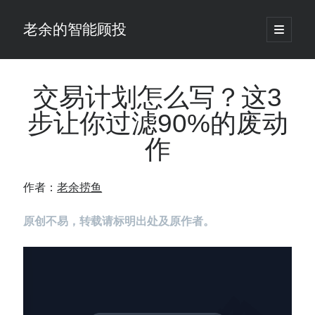
老余的智能顾投
open
primary
Sidebar
menu
搜
索
交易计划怎么写？这3
步让你过滤90%的废动
最新发表 ：
作
老余看市：假曙光、核电弹药上膛、AI分化
你的回测曲线越漂亮，我越替你担心：因为历史顺序，正在“倒着”给你
讲故事
作者：
老余捞鱼
仓位大小背后的数学：为什么胜率40%的策略，能比胜率60%的更赚钱
大多数突破交易倒在“收缩阶段”，而这个EA等的是“扩张确认”（附完整源
原创不易，转载请标明出处及原作者。
码）
为什么说每年6月底是罗素2000最干净的套利窗口？
我拿Reddit上高赞的趋势策略，认真跑了一遍回测（附代码）
老余看市：长鑫4万亿，A股却蒸发12.4万亿
普通人的5个常见投资错误，可能让你多干12年才能退休