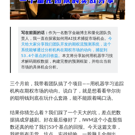
Contact：
写在前面的话：
作为一名数字金融博主和量化团队负
责人，我一直在探索如何用AI技术捕捉市场机会。
今
天给大家分享我们团队开发的期权流预测系统，这个
系统能够通过分析机构在期权市场的动向，捕捉到
53.4个基点的日收益。
本文将分享如何用机器学习技
术解码期权数据，构建完整的预测框架，并给出当前
市场的具体机会分析。
网站备案号：鄂ICP备2024064768号
三个月前，我带着团队搞了个项目——用机器学习追踪
机构在期权市场的动向。说白了，就是想看看华尔街
的聪明钱到底在玩什么套路，能不能跟着喝口汤。
结果你猜怎么着？我们踩了一个天大的坑，差点把数
据搞成穿越剧。好在最后修好了，IWM这个小盘股指
数还真的给了我们53个基点的回报。今天这篇文章，
我把所有干货、坑点、实战经验，一股脑儿全倒出