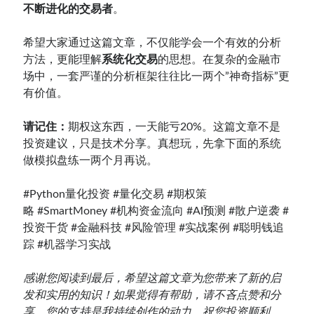
不断进化的交易者
。
希望大家通过这篇文章，不仅能学会一个有效的分析
方法，更能理解
系统化交易
的思想。在复杂的金融市
场中，一套严谨的分析框架往往比一两个”神奇指标”更
有价值。
请记住：
期权这东西，一天能亏20%。这篇文章不是
投资建议，只是技术分享。真想玩，先拿下面的系统
做模拟盘练一两个月再说。
#Python量化投资
#量化交易
#期权策
略
#SmartMoney
#机构资金流向
#AI预测
#散户逆袭
#
投资干货
#金融科技
#风险管理
#实战案例
#聪明钱追
踪
#机器学习实战
感谢您阅读到最后，希望这篇文章为您带来了新的启
发和实用的知识！如果觉得有帮助，请不吝点赞和分
享，您的支持是我持续创作的动力。祝您投资顺利，