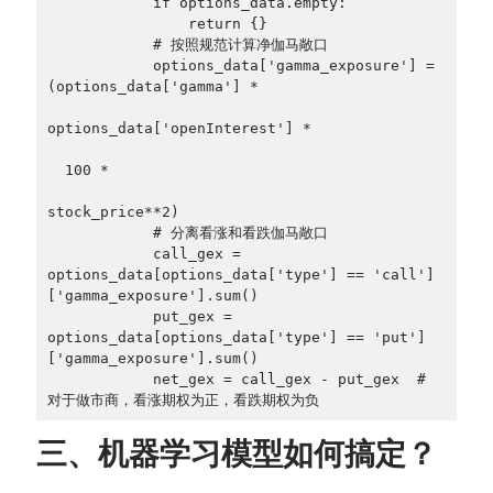
            if options_data.empty:
                return {}
            # 按照规范计算净伽马敞口
            options_data['gamma_exposure'] = 
(options_data['gamma'] * 
options_data['openInterest'] * 
  100 * 
stock_price**2)
            # 分离看涨和看跌伽马敞口
            call_gex = 
options_data[options_data['type'] == 'call']
['gamma_exposure'].sum()
            put_gex = 
options_data[options_data['type'] == 'put']
['gamma_exposure'].sum()
            net_gex = call_gex - put_gex  # 
对于做市商，看涨期权为正，看跌期权为负
三、机器学习模型如何搞定？