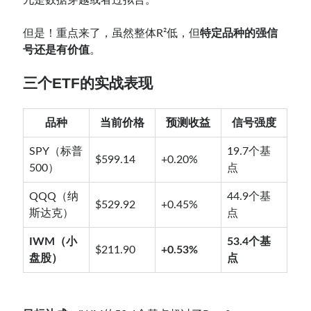
九是数据穿越或者过拟合。
但是！重点来了，虽然整体R²低，但
特定品种的强信
号还是有价值
。
三个ETF的实战表现
品种
当前价格
预测收益
信号强度
SPY（标普
19.7个基
$599.14
+0.20%
500）
点
QQQ（纳
44.9个基
$529.92
+0.45%
斯达克）
点
IWM（小
53.4个基
$211.90
+0.53%
盘股）
点