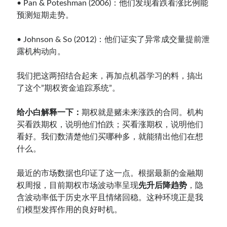
• Pan & Poteshman (2006)：他们发现看跌看涨比例能
预测短期走势。
• Johnson & So (2012)：他们证实了异常成交量提前泄
露机构动向。
我们把这两招结合起来，再加点机器学习的料，搞出
了这个”期权资金追踪系统”。
给小白解释一下：
期权就是赌未来涨跌的合同。机构
买看跌期权，说明他们怕跌；买看涨期权，说明他们
看好。我们数清楚他们买哪种多，就能猜出他们在想
什么。
最近的市场数据也印证了这一点。根据最新的金融期
权周报，目前期权市场波动率呈现
先升后降趋势
，隐
含波动率低于历史水平且情绪回稳。这种环境正是我
们模型发挥作用的良好时机。