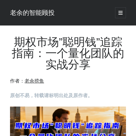
老余的智能顾投
open
primary
Sidebar
menu
搜
索
期权市场”聪明钱”追踪
指南：一个量化团队的
最新发表 ：
实战分享
老余看市：假曙光、核电弹药上膛、AI分化
你的回测曲线越漂亮，我越替你担心：因为历史顺序，正在“倒着”给你
讲故事
作者：
老余捞鱼
仓位大小背后的数学：为什么胜率40%的策略，能比胜率60%的更赚钱
大多数突破交易倒在“收缩阶段”，而这个EA等的是“扩张确认”（附完整源
原创不易，转载请标明出处及原作者。
码）
为什么说每年6月底是罗素2000最干净的套利窗口？
我拿Reddit上高赞的趋势策略，认真跑了一遍回测（附代码）
老余看市：长鑫4万亿，A股却蒸发12.4万亿
普通人的5个常见投资错误，可能让你多干12年才能退休