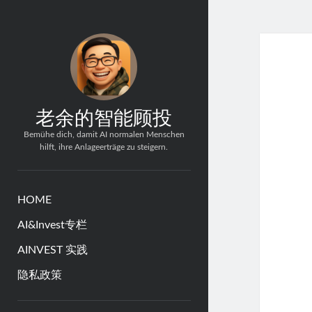
老余的智能顾投
Bemühe dich, damit AI normalen Menschen
hilft, ihre Anlageerträge zu steigern.
HOME
AI&Invest专栏
AINVEST 实践
隐私政策