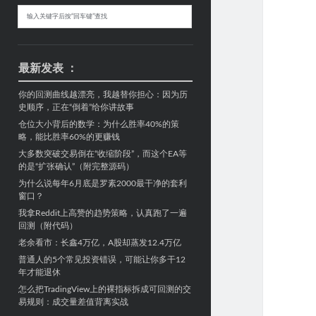
Sidebar
搜
索
最新发表 ：
你的回测曲线越漂亮，我越替你担心：因为历
史顺序，正在“倒着”给你讲故事
仓位大小背后的数学：为什么胜率40%的策
略，能比胜率60%的更赚钱
大多数突破交易倒在“收缩阶段”，而这个EA等
的是“扩张确认”（附完整源码）
为什么说每年6月底是罗素2000最干净的套利
窗口？
我拿Reddit上高赞的趋势策略，认真跑了一遍
回测（附代码）
老余看市：长鑫4万亿，A股却蒸发12.4万亿
普通人的5个常见投资错误，可能让你多干12
年才能退休
怎么把TradingView上的裸指标拆成可回测的交
易规则：成交量差值背离实战