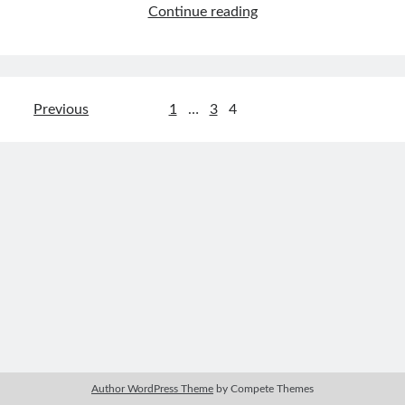
不
Continue reading
追
Contact：
高
不
割
文
Previous
1
…
3
4
肉！
章
这
套
分
RSI
页
云
+趋
网站备案号：鄂ICP备2024064768号
势
强
度
策
略
真
香
Author WordPress Theme
by Compete Themes