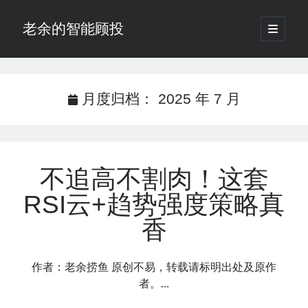
老余的智能顾投
open
primary
Sidebar
menu
搜
索
月度归档：
2025 年 7 月
最新发表 ：
老余看市：假曙光、核电弹药上膛、AI分化
你的回测曲线越漂亮，我越替你担心：因为历史顺序，正在“倒着”给你
不追高不割肉！这套
讲故事
仓位大小背后的数学：为什么胜率40%的策略，能比胜率60%的更赚钱
RSI云+趋势强度策略真
大多数突破交易倒在“收缩阶段”，而这个EA等的是“扩张确认”（附完整源
码）
香
为什么说每年6月底是罗素2000最干净的套利窗口？
我拿Reddit上高赞的趋势策略，认真跑了一遍回测（附代码）
作者：老余捞鱼 原创不易，转载请标明出处及原作
老余看市：长鑫4万亿，A股却蒸发12.4万亿
者。…
普通人的5个常见投资错误，可能让你多干12年才能退休