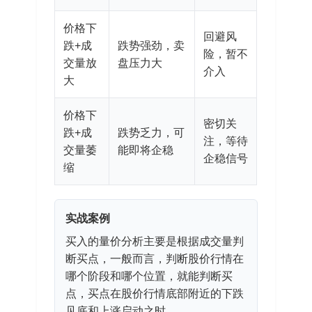
价格下
回避风
跌+成
跌势强劲，卖
险，暂不
交量放
盘压力大
介入
大
价格下
密切关
跌+成
跌势乏力，可
注，等待
交量萎
能即将企稳
企稳信号
缩
实战案例
买入的量价分析主要是根据成交量判
断买点，一般而言，判断股价行情在
哪个阶段和哪个位置，就能判断买
点，买点在股价行情底部附近的下跌
见底和上涨启动之时。