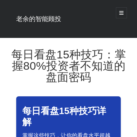
open
primary
老余的智能顾投
menu
Sidebar
搜
索
每日看盘15种技巧：掌
握80%投资者不知道的
最新发表 ：
老余看市：假曙光、核电弹药上膛、AI分化
盘面密码
你的回测曲线越漂亮，我越替你担心：因为历史顺序，正在“倒着”给你
讲故事
仓位大小背后的数学：为什么胜率40%的策略，能比胜率60%的更赚钱
大多数突破交易倒在“收缩阶段”，而这个EA等的是“扩张确认”（附完整
源码）
每日看盘15种技巧详
为什么说每年6月底是罗素2000最干净的套利窗口？
我拿Reddit上高赞的趋势策略，认真跑了一遍回测（附代码）
解
老余看市：长鑫4万亿，A股却蒸发12.4万亿
普通人的5个常见投资错误，可能让你多干12年才能退休
掌握这些技巧，让你的看盘水平超越