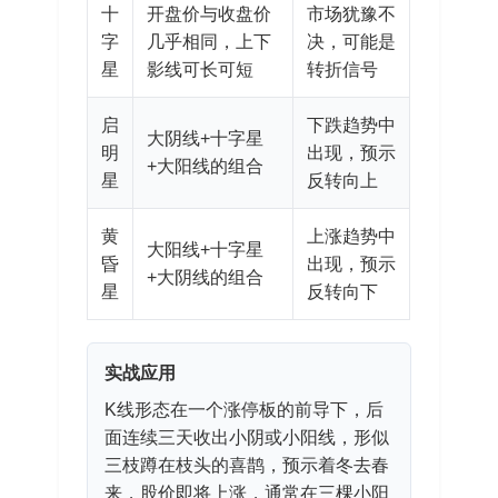
十
开盘价与收盘价
市场犹豫不
字
几乎相同，上下
决，可能是
星
影线可长可短
转折信号
启
下跌趋势中
大阴线+十字星
明
出现，预示
+大阳线的组合
星
反转向上
黄
上涨趋势中
大阳线+十字星
昏
出现，预示
+大阴线的组合
星
反转向下
实战应用
K线形态在一个涨停板的前导下，后
面连续三天收出小阴或小阳线，形似
三枝蹲在枝头的喜鹊，预示着冬去春
来，股价即将上涨，通常在三棵小阳