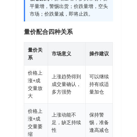
平量增，警惕出货；价跌量增，空头
市场；价跌量减，即将止跌。
量价配合四种关系
量价关
市场意义
操作建议
系
价格上
上涨趋势得到
可以继续
涨+成
成交量确认，
持有或适
交量放
多方强势
量加仓
大
价格上
上涨动能不
保持警
涨+成
足，缺乏持续
惕，准备
交量萎
性
逢高减仓
缩