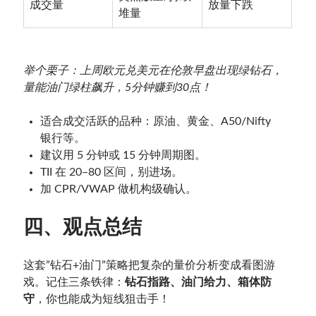
成交量
放量下跌
堆量
举个栗子：上周欧元兑美元在伦敦早盘出现绿钻石，
量能油门绿柱飙升，5分钟赚到30点！
适合成交活跃的品种：原油、黄金、A50/Nifty
银行等。
建议用 5 分钟或 15 分钟周期图。
TII 在 20–80 区间，别进场。
加 CPR/VWAP 做机构级确认。
四、观点总结
这套”钻石+油门”策略把复杂的量价分析变成看图游
戏。记住三条铁律：
钻石指路、油门给力、箱体防
守
，你也能成为短线狙击手！