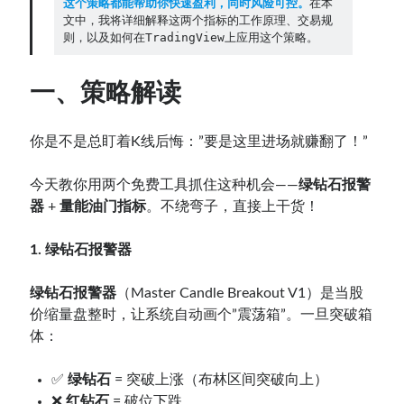
这个策略都能帮助你快速盈利，同时风险可控。
在本
文中，我将详细解释这两个指标的工作原理、交易规
则，以及如何在TradingView上应用这个策略。
Contact：
一、策略解读
你是不是总盯着K线后悔：”要是这里进场就赚翻了！”
今天教你用两个免费工具抓住这种机会——
绿钻石报警
器
+
量能油门指标
。不绕弯子，直接上干货！
1.
绿钻石报警器
网站备案号：鄂ICP备2024064768号
绿钻石报警器
（Master Candle Breakout V1）是当股
价缩量盘整时，让系统自动画个”震荡箱”。一旦突破箱
体：
✅
绿钻石
= 突破上涨（布林区间突破向上）
❌
红钻石
= 破位下跌