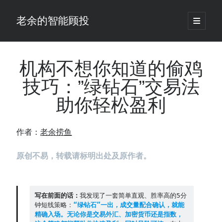
老余的智能顾投
open
primary
Sidebar
menu
搜
索
机构不想你知道的偷鸡
技巧：”绿钻石”交易法
最新发表 ：
助你轻松盈利
你的回测曲线越漂亮，我越替你担心：因为历史顺序，正在“倒着”给你
讲故事
仓位大小背后的数学：为什么胜率40%的策略，能比胜率60%的更赚钱
作者：
老余捞鱼
大多数突破交易倒在“收缩阶段”，而这个EA等的是“扩张确认”（附完整源
码）
原创不易，转载请标明出处及原作者。
为什么说每年6月底是罗素2000最干净的套利窗口？
我拿Reddit上高赞的趋势策略，认真跑了一遍回测（附代码）
老余看市：长鑫4万亿，A股却蒸发12.4万亿
普通人的5个常见投资错误，可能让你多干12年才能退休
写在前面的话：
我发现了一套简单直观、胜率高的5分
钟短线策略：
“绿钻石”一出，成交量配合确认，就能
怎么把TradingView上的裸指标拆成可回测的交易规则：成交量差值背离
精确入场。无论你是交易外汇、加密货币还是指数，
实战