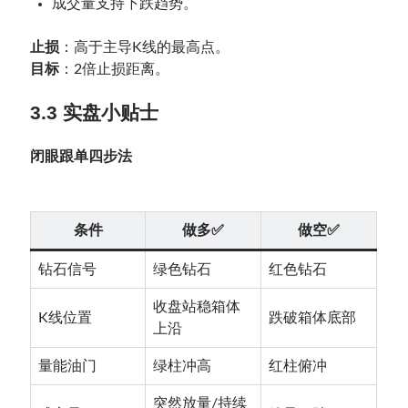
成交量支持下跌趋势。
止损
：高于主导K线的最高点。
目标
：2倍止损距离。
3.3 实盘小贴士
闭眼跟单四步法
条件
做多✅
做空✅
钻石信号
绿色钻石
红色钻石
收盘站稳箱体
K线位置
跌破箱体底部
上沿
量能油门
绿柱冲高
红柱俯冲
突然放量/持续