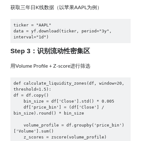
获取三年日K线数据（以苹果AAPL为例）
ticker = "AAPL"

data = yf.download(ticker, period="3y", 
interval="1d")
Step 3：识别流动性密集区
用Volume Profile + Z-score进行筛选
def calculate_liquidity_zones(df, window=20, 
threshold=1.5):

df = df.copy()

    bin_size = df['Close'].std() * 0.005

    df['price_bin'] = (df['Close'] / 
bin_size).round() * bin_size

    volume_profile = df.groupby('price_bin')
['Volume'].sum()

    z_scores = zscore(volume_profile)
