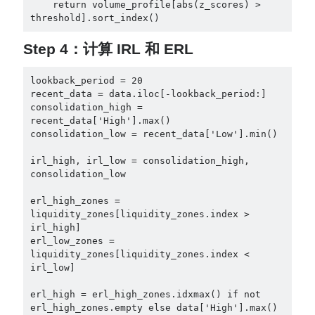
    return volume_profile[abs(z_scores) > 
Step 4：计算 IRL 和 ERL
lookback_period = 20

recent_data = data.iloc[-lookback_period:]

consolidation_high = 
recent_data['High'].max()

consolidation_low = recent_data['Low'].min()

irl_high, irl_low = consolidation_high, 
consolidation_low

erl_high_zones = 
liquidity_zones[liquidity_zones.index > 
irl_high]

erl_low_zones = 
liquidity_zones[liquidity_zones.index < 
irl_low]

erl_high = erl_high_zones.idxmax() if not 
erl_high_zones.empty else data['High'].max()
