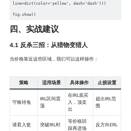
line=dict(color='yellow', dash='dash')))

fig.show()
四、实战建议
4.1 反杀三招：从猎物变猎人
当价格靠近这些区域，我们可以这样操作：
策略
适用场景
具体操作
止损设置
在IRL底买
IRL区间震
超出IRL范
守株待兔
入，顶卖
荡
围
出
等价格回
请君入瓮
突破IRL时
反方向ERL
踩再进场