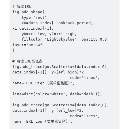
# 标出IRL

fig.add_shape(

    type="rect",

    x0=data.index[-lookback_period], 
x1=data.index[-1],

    y0=irl_low, y1=irl_high,

    fillcolor="LightSkyBlue", opacity=0.3, 
layer="below"

)

# 标出ERL高低点

fig.add_trace(go.Scatter(x=[data.index[0], 
data.index[-1]], y=[erl_high]*2,

                         mode='lines', 
name='ERL High (买单密集区)',

line=dict(color='white', dash='dash')))

fig.add_trace(go.Scatter(x=[data.index[0], 
data.index[-1]], y=[erl_low]*2,

                         mode='lines', 
name='ERL Low (卖单密集区)',
