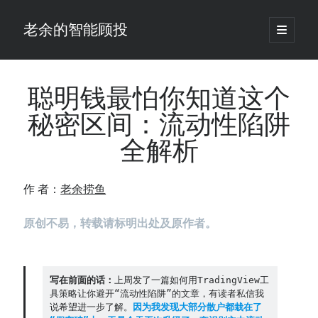
老余的智能顾投
open
primary
Sidebar
menu
搜
索
聪明钱最怕你知道这个
秘密区间：流动性陷阱
最新发表 ：
全解析
老余看市：假曙光、核电弹药上膛、AI分化
你的回测曲线越漂亮，我越替你担心：因为历史顺序，正在“倒着”给你
讲故事
作 者：
老余捞鱼
仓位大小背后的数学：为什么胜率40%的策略，能比胜率60%的更赚钱
大多数突破交易倒在“收缩阶段”，而这个EA等的是“扩张确认”（附完整源
原创不易，转载请标明出处及原作者。
码）
为什么说每年6月底是罗素2000最干净的套利窗口？
我拿Reddit上高赞的趋势策略，认真跑了一遍回测（附代码）
老余看市：长鑫4万亿，A股却蒸发12.4万亿
写在前面的话：
上周发了一篇如何用TradingView工
具策略让你避开“流动性陷阱”的文章，有读者私信我
普通人的5个常见投资错误，可能让你多干12年才能退休
说希望进一步了解。
因为我发现大部分散户都栽在了