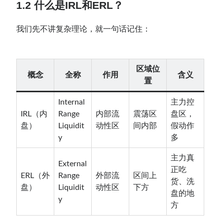
1.2 什么是IRL和ERL？
我们先不讲复杂理论，就一句话记住：
区域位
概念
全称
作用
含义
置
Internal
主力控
IRL（内
Range
内部流
震荡区
盘区，
盘）
Liquidit
动性区
间内部
假动作
y
多
主力真
External
正吃
ERL（外
Range
外部流
区间上
货、洗
盘）
Liquidit
动性区
下方
盘的地
y
方