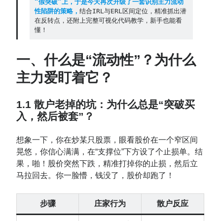
“假突破”上，于是今天再次升级了一套识别主力流动
性陷阱的策略，
结合IRL与ERL区间定位，精准抓出潜
Contact：
在反转点，还附上完整可视化代码教学，新手也能看
懂！
一、什么是“流动性”？为什么
主力爱盯着它？
1.1 散户老掉的坑：为什么总是“突破买
入，然后被套”？
网站备案号：鄂ICP备2024064768号
想象一下，你在炒某只股票，眼看股价在一个窄区间
晃悠，你信心满满，在“支撑位”下方设了个止损单。结
果，啪！股价突然下跌，精准打掉你的止损，然后立
马拉回去。你一脸懵，钱没了，股价却跑了！
步骤
庄家行为
散户反应