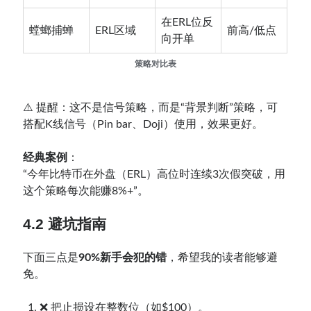
在ERL位反
螳螂捕蝉
ERL区域
前高/低点
向开单
策略对比表
⚠️ 提醒：这不是信号策略，而是“背景判断”策略，可
搭配K线信号（Pin bar、Doji）使用，效果更好。
经典案例
：
“今年比特币在外盘（ERL）高位时连续3次假突破，用
这个策略每次能赚8%+”。
4.2 避坑指南
下面三点是
90%新手会犯的错
，希望我的读者能够避
免。
❌ 把止损设在整数位（如$100）。