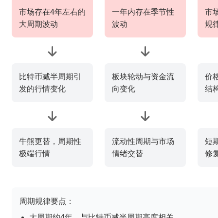
市场存在4年左右的
一年内存在季节性
市
大周期波动
波动
规
比特币减半周期引
板块轮动与资金流
价
发的行情变化
向变化
结
牛熊更替，周期性
流动性周期与市场
短
极端行情
情绪交替
修
周期规律要点：
大周期约4年，与比特币减半周期高度相关