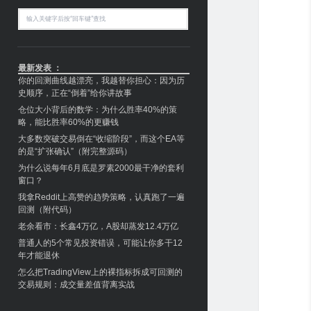
搜
索
最新发表 ：
你的回测曲线越漂亮，我越替你担心：因为历
史顺序，正在“倒着”给你讲故事
仓位大小背后的数学：为什么胜率40%的策
略，能比胜率60%的更赚钱
大多数突破交易倒在“收缩阶段”，而这个EA等
的是“扩张确认”（附完整源码）
为什么说每年6月底是罗素2000最干净的套利
窗口？
我拿Reddit上高赞的趋势策略，认真跑了一遍
回测（附代码）
老余看市：长鑫4万亿，A股却蒸发12.4万亿
普通人的5个常见投资错误，可能让你多干12
年才能退休
怎么把TradingView上的裸指标拆成可回测的
交易规则：成交量差值背离实战