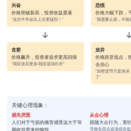
兴奋
恐慌
价格突破新高，投资收益显著
价格大幅下跌，
“这次牛市会比上次更猛烈！”
“我需要止损，不能
贪婪
放弃
价格飙升，投资者追求更高回报
价格跌至低点，
“我应该买更多/我应该加杠杆”
去信心
“加密货币只是泡沫
了”
关键心理现象：
损失厌恶
从众心理
人们对于亏损的痛苦感受远大于等
跟随大众行为，害
导致在高点追涨或在低
额收益带来的愉悦