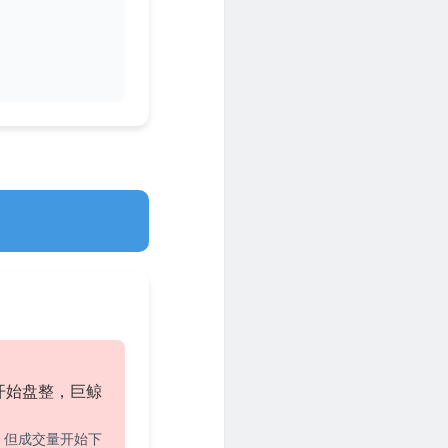
开始盘整，巨鲸
，但成交量开始下