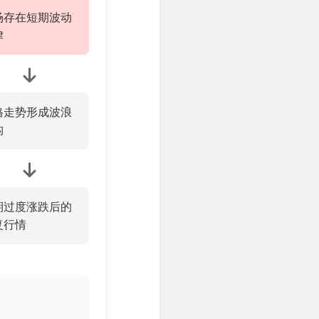
场存在短期波动
律
格走势形成波浪
构
期过度涨跌后的
复行情