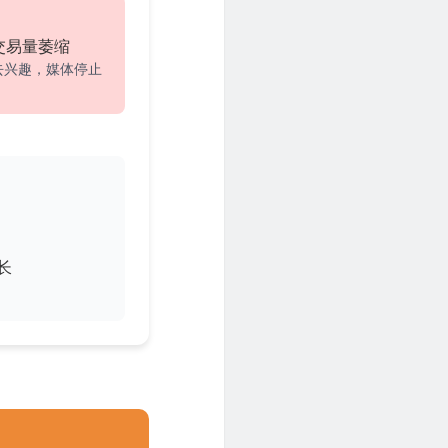
交易量萎缩
去兴趣，媒体停止
长