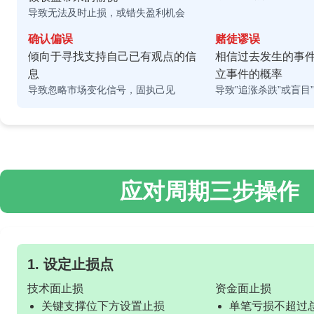
导致无法及时止损，或错失盈利机会
确认偏误
赌徒谬误
倾向于寻找支持自己已有观点的信
相信过去发生的事
息
立事件的概率
导致忽略市场变化信号，固执己见
导致”追涨杀跌”或盲目”
应对周期三步操作
1. 设定止损点
技术面止损
资金面止损
关键支撑位下方设置止损
单笔亏损不超过