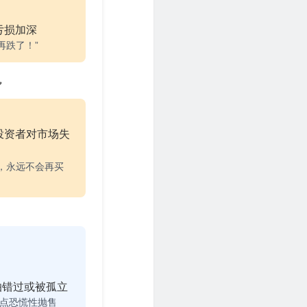
亏损加深
再跌了！”
投资者对市场失
，永远不会再买
怕错过或被孤立
点恐慌性抛售