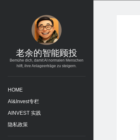
老余的智能顾投
Bemühe dich, damit AI normalen Menschen
hilft, ihre Anlageerträge zu steigern.
HOME
AI&Invest专栏
AINVEST 实践
隐私政策
Sidebar