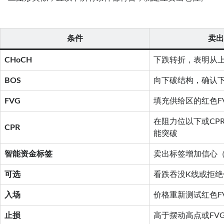
条件
卖出
CHoCH
下跌转折，表明从
BOS
向下破结构，确认
FVG
填充供给区的红色F
在阻力位以下或CP
CPR
能突破
智能资金标签
卖出标签增加信心
可选
看跌吞没K线或拒绝
入场
价格重新测试红色F
止损
高于摆动高点或FV