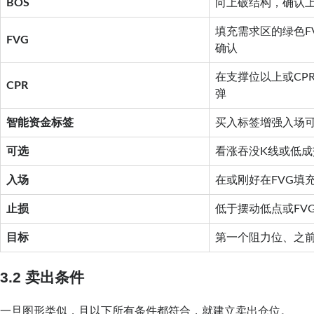
BOS
向上破结构，确认
填充需求区的绿色F
FVG
确认
在支撑位以上或CP
CPR
弹
智能资金标签
买入标签增强入场
可选
看涨吞没K线或低成
入场
在或刚好在FVG填
止损
低于摆动低点或FV
目标
第一个阻力位、之前
3.2 卖出条件
一旦图形类似，且以下所有条件都符合，就建立卖出仓位。