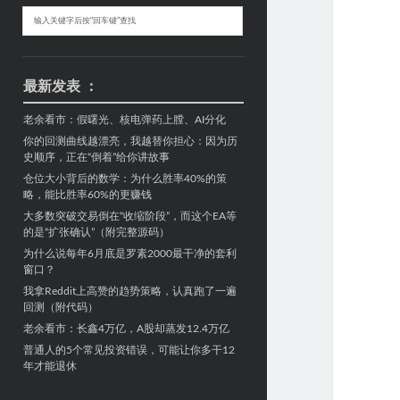
Sidebar
搜
索
最新发表 ：
老余看市：假曙光、核电弹药上膛、AI分化
你的回测曲线越漂亮，我越替你担心：因为历
史顺序，正在“倒着”给你讲故事
仓位大小背后的数学：为什么胜率40%的策
略，能比胜率60%的更赚钱
大多数突破交易倒在“收缩阶段”，而这个EA等
的是“扩张确认”（附完整源码）
为什么说每年6月底是罗素2000最干净的套利
窗口？
我拿Reddit上高赞的趋势策略，认真跑了一遍
回测（附代码）
老余看市：长鑫4万亿，A股却蒸发12.4万亿
普通人的5个常见投资错误，可能让你多干12
年才能退休