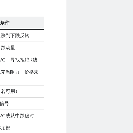
条件
上涨到下跌反转
下跌动量
VG，寻找拒绝K线
R充当阻力，价格未
（若可用）
信号
VG或从中跌破时
G顶部