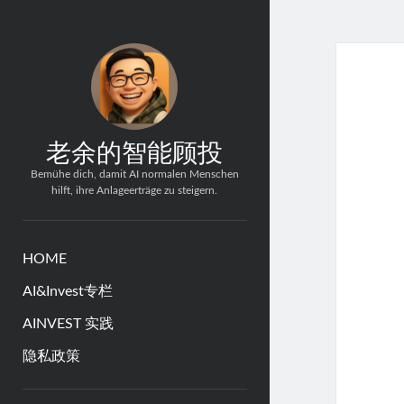
老余的智能顾投
Bemühe dich, damit AI normalen Menschen
hilft, ihre Anlageerträge zu steigern.
HOME
AI&Invest专栏
AINVEST 实践
隐私政策