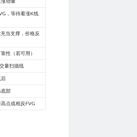
上涨动量
VG，等待看涨K线
R充当支撑，价格反
可靠性（若可用）
交量扫描线
充后
G底部
高点或相反FVG