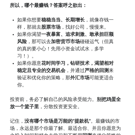
所以，哪个最赚钱？答案呼之欲出：
如果你想要
稳稳当当、长期增长
，就像存钱一
样，那就去
股票市场
，找好公司，慢慢来。
如果你渴望
一夜暴富、追求刺激、敢承担巨额
风险
，那可以去
加密货币市场
碰碰运气（但真
的真的要小心！先用小资金试试水，多学
习！）。
如果你愿意
花时间学习，钻研技术，渴望相对
稳定且专业的交易机会
，并通过
严格的回测
来
验证和优化你的策略，那
外汇市场
可能更适合
你。
投资前，务必了解自己的风险承受能力。
别把鸡蛋全
放一个篮子里
，分散投资更安全。
记住，
没有哪个市场是万能的“提款机”
。最赚钱的市
场，永远是那个你最了解、最适合你、并且你愿意为