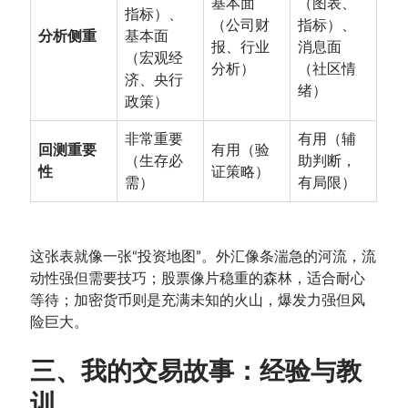
基本面
（图表、
指标）、
（公司财
指标）、
分析侧重
基本面
报、行业
消息面
（宏观经
分析）
（社区情
济、央行
绪）
政策）
非常重要
有用（辅
回测重要
有用（验
（生存必
助判断，
性
证策略）
需）
有局限）
这张表就像一张“投资地图”。外汇像条湍急的河流，流
动性强但需要技巧；股票像片稳重的森林，适合耐心
等待；加密货币则是充满未知的火山，爆发力强但风
险巨大。
三、我的交易故事：经验与教
训