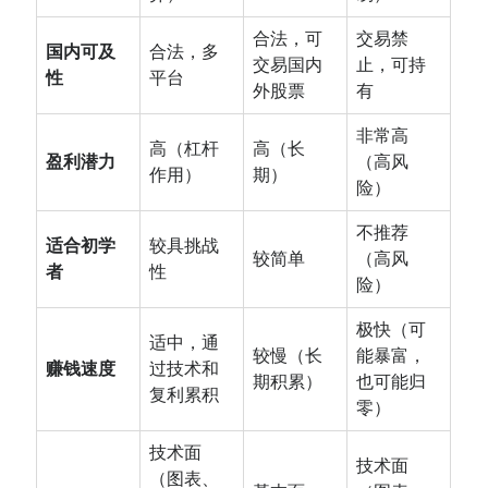
合法，可
交易禁
国内可及
合法，多
交易国内
止，可持
性
平台
外股票
有
非常高
高（杠杆
高（长
盈利潜力
（高风
作用）
期）
险）
不推荐
适合初学
较具挑战
较简单
（高风
者
性
险）
极快（可
适中，通
较慢（长
能暴富，
赚钱速度
过技术和
期积累）
也可能归
复利累积
零）
技术面
技术面
（图表、