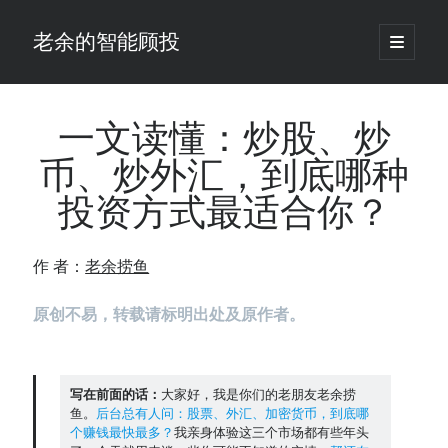
老余的智能顾投
open
primary
Sidebar
menu
搜
索
一文读懂：炒股、炒
币、炒外汇，到底哪种
最新发表 ：
投资方式最适合你？
Black-Scholes模型漏算了一笔账，对冲基金用田中公式把它做成了生意
老余看市：假曙光、核电弹药上膛、AI分化
你的回测曲线越漂亮，我越替你担心：因为历史顺序，正在“倒着”给你
作 者：
老余捞鱼
讲故事
仓位大小背后的数学：为什么胜率40%的策略，能比胜率60%的更赚钱
原创不易，转载请标明出处及原作者。
大多数突破交易倒在“收缩阶段”，而这个EA等的是“扩张确认”（附完整源
码）
为什么说每年6月底是罗素2000最干净的套利窗口？
我拿Reddit上高赞的趋势策略，认真跑了一遍回测（附代码）
写在前面的话：
大家好，我是你们的老朋友老余捞
鱼。
后台总有人问：股票、外汇、加密货币，到底哪
老余看市：长鑫4万亿，A股却蒸发12.4万亿
个赚钱最快最多？
我亲身体验这三个市场都有些年头