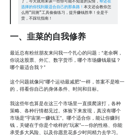
了，今天就用来谈一些你可能不知道的实情，
帮还在
选择的你找到最适合自己的那条路！
本文还会教你怎
Contact：
么用“回测”工具偷偷练习，提升赚钱胜率！全是干
货，不踩坑指南！
一、韭菜的自我修养
最近总有粉丝朋友来问我一个扎心的问题：“老余啊，
你说这股票、外汇、数字货币，哪个市场赚钱最猛？
哪个最适合我？”
网站备案号：鄂ICP备2024064768号
这个问题就像问“哪个运动最减肥”一样，答案不是唯一
的，得看你自己的身体条件、时间和目标。
我这些年也算是在这三个市场里一直摸爬滚打，各种
策略、各种行情都见过。体验下来发现，真没有哪个
市场是“宇宙第一赚钱王”。哪个适合你，能让你赚到
钱，关键在于你是个啥样的“玩家”——你的性格、你能
承受多大风险、以及你愿意花多少时间精力去学习。