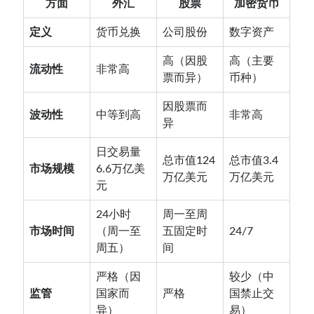
方面
外汇
股票
加密货币
定义
货币兑换
公司股份
数字资产
高（因股
高（主要
流动性
非常高
票而异）
币种）
因股票而
波动性
中等到高
非常高
异
日交易量
总市值124
总市值3.4
市场规模
6.6万亿美
万亿美元
万亿美元
元
24小时
周一至周
市场时间
（周一至
五固定时
24/7
周五）
间
严格（因
较少（中
监管
国家而
严格
国禁止交
异）
易）