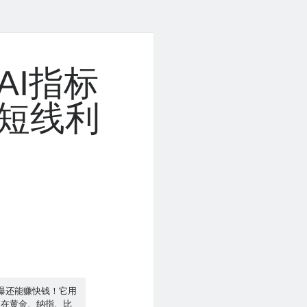
AI指标
短线利
爆还能赚快钱！它用
测在黄金、纳指、比