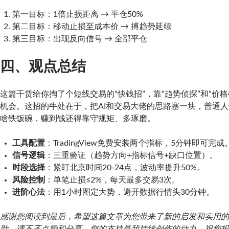
第一目标：1倍止损距离 → 平仓50%
第二目标：移动止损至成本价 → 搏趋势延续
第三目标：出现反向信号 → 全部平仓
四、观点总结
这篇干货给你掏了个短线交易的“快钱招”，靠“趋势侦探”和“价格
机会。这招的牛处在于，把AI和交易大佬的思路塞一块，普通
啥铁饭碗，赚到钱还得靠守规矩、多琢磨。
工具配置
：TradingView免费安装两个指标，5分钟即可完成
信号逻辑
：三重验证（趋势方向+指标信号+缺口位置）。
时段选择
：紧盯北京时间20-24点，波动率提升50%。
风险控制
：单笔止损≤2%，每天最多交易3次。
进阶心法
：用1小时图定大势，避开数据行情头30分钟。
感谢您阅读到最后，希望这篇文章为您带来了新的启发和实用
助，请不吝点赞和分享，您的支持是我持续创作的动力。祝您