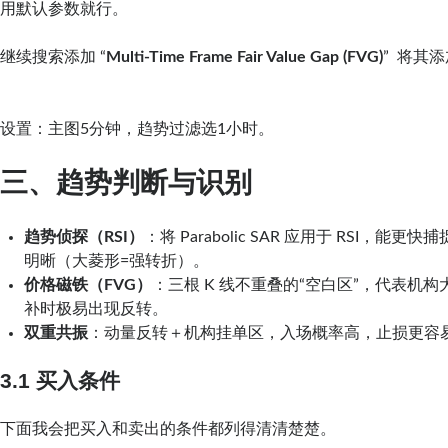
用默认参数就行。
继续搜索添加 “
Multi-Time Frame Fair Value Gap (FVG)
” 将其
设置：主图5分钟，趋势过滤选1小时。
三、趋势判断与识别
趋势侦探（RSI）
：将 Parabolic SAR 应用于 RSI，能
明晰（大菱形=强转折）。
价格磁铁（FVG）
：三根 K 线不重叠的“空白区”，代表机
补时极易出现反转。
双重共振
：动量反转＋机构挂单区，入场概率高，止损更容
3.1 买入条件
下面我会把买入和卖出的条件都列得清清楚楚。