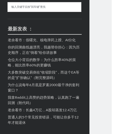
Sidebar
搜
索
最新发表 ：
老余看市：假曙光、核电弹药上膛、AI分化
你的回测曲线越漂亮，我越替你担心：因为历
史顺序，正在“倒着”给你讲故事
仓位大小背后的数学：为什么胜率40%的策
略，能比胜率60%的更赚钱
大多数突破交易倒在“收缩阶段”，而这个EA等
的是“扩张确认”（附完整源码）
为什么说每年6月底是罗素2000最干净的套利
窗口？
我拿Reddit上高赞的趋势策略，认真跑了一遍
回测（附代码）
老余看市：长鑫4万亿，A股却蒸发12.4万亿
普通人的5个常见投资错误，可能让你多干12
年才能退休