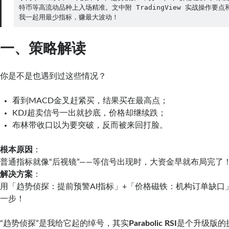
特币等高流动品种上入场精准。文中附 TradingView 实战操作要
我一起用最少指标，赚最大波动！
一、策略解读
你是不是也遇到过这些情况？
看到MACD金叉赶紧买，结果买在最高点；
KDJ超卖信号一出就抄底，价格却继续跌；
布林带收口以为要突破，反而被来回打脸。
根本原因
：
普通指标就像“后视镜”——等信号出现时，大资金早就布局完了
解决方案
：
用「趋势侦探：提前预警AI指标」+「价格磁铁：机构订单缺口
一步！
“趋势侦探”是我给它起的绰号，其实
Parabolic RSI
是个升级版的