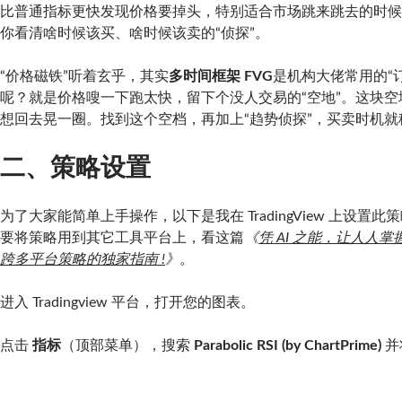
比普通指标更快发现价格要掉头，特别适合市场跳来跳去的时
你看清啥时候该买、啥时候该卖的“侦探”。
“价格磁铁”听着玄乎，其实
多时间框架 FVG
是机构大佬常用的“
呢？就是价格嗖一下跑太快，留下个没人交易的“空地”。这块
想回去晃一圈。找到这个空档，再加上“趋势侦探”，买卖时机就
二、策略设置
为了大家能简单上手操作，以下是我在 TradingView 上设置
要将策略用到其它工具平台上，看这篇
《
凭 AI 之能，让人人掌握T
跨多平台策略的独家指南 !
》
。
进入 Tradingview 平台，打开您的图表。
点击
指标
（顶部菜单），搜索
Parabolic RSI (by ChartPrime)
并