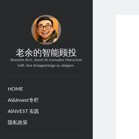
老余的智能顾投
Bemühe dich, damit AI normalen Menschen
hilft, ihre Anlageerträge zu steigern.
HOME
AI&Invest专栏
AINVEST 实践
隐私政策