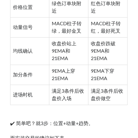
绿色订单块附
红色订单块附
价格位置
近
近
MACD柱子转
MACD柱子转
动量信号
绿，最好金叉
红，最好死叉
收盘价站上
收盘价跌破
均线确认
9EMA和
9EMA和
21EMA
21EMA
9EMA上穿
9EMA下穿
加分条件
21EMA
21EMA
满足3条件后收
满足3条件后收
进场时机
盘价入场
盘价做空
✔️ 简单吧？就3步：位置+动量+趋势。