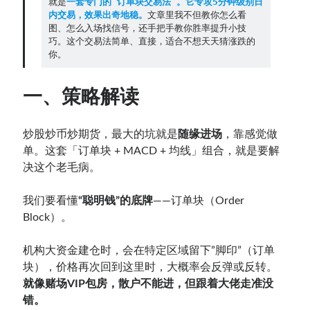
就是
一套专门的“订单块交易法”。它专攻5分钟级别日
内交易，效果出奇地稳。
文章里我不但教你怎么看
图、怎么入场找信号，还手把手教你胜率提升小技
Contact：
巧。这个交易法简单、直接，适合不想天天猜涨跌的
你。
一、策略解读
炒股炒币炒期货，最大的坑就是
随缘进场
，靠感觉做
单。这套「订单块 + MACD + 均线」组合，就是要解
决这个老毛病。
网站备案号：鄂ICP备2024064768号
我们要看懂
“聪明钱”的底牌
——订单块（Order
Block）。
机构大资金建仓时，会在特定区域留下”脚印”（订单
块），价格再次回到这里时，大概率会反弹或反转。
就像赌场VIP包房，散户不能进，但跟着大佬走准没
错。