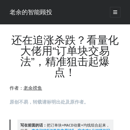
老余的智能顾投
open
primary
Sidebar
menu
搜
索
还在追涨杀跌？看量化
大佬用“订单块交易
最新发表 ：
法”，精准狙击起爆
老余看市：假曙光、核电弹药上膛、AI分化
你的回测曲线越漂亮，我越替你担心：因为历史顺序，正在“倒着”给你
点！
讲故事
仓位大小背后的数学：为什么胜率40%的策略，能比胜率60%的更赚钱
大多数突破交易倒在“收缩阶段”，而这个EA等的是“扩张确认”（附完整源
作者：
老余捞鱼
码）
为什么说每年6月底是罗素2000最干净的套利窗口？
原创不易，转载请标明出处及原作者。
我拿Reddit上高赞的趋势策略，认真跑了一遍回测（附代码）
老余看市：长鑫4万亿，A股却蒸发12.4万亿
普通人的5个常见投资错误，可能让你多干12年才能退休
写在前面的话：
把订单块+MACD动量+均线组合起来，