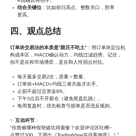
K线确认再动手。
结合关键位
：比如前日高点、整数关口，胜率
更高。
四、观点总结
订单块交易法的本质是”跟庄不吃土”
：用订单块定位机
构成本区，MACD确认动力，均线过滤趋势。记住，
你不是在和市场博弈，是在和人性弱点对抗。
每天最多交易2次，质量＞数量。
订单块+MACD+均线三者共振才出手。
止损不超过总资金8%。
下午3点后不开新仓（避免尾盘乱跳）。
每周复盘时，优先检查亏损单是否违反规则。
✨
互动环节
：
“你曾被哪种假突破坑得最惨？欢迎评论区吐槽~
点赞过500，下周出《TradingView实战案例库》！”