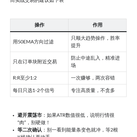
而实战交易的建议如下表
操作
作用
只顺大趋势操作，胜率
用50EMA方向过滤
提升
防止中途乱入，精准进
只在订单块附近交易
场
R:R至少1:2
一次赚够，两次容错
每日只选1-2个信号
专注高质量，不贪多
避开震荡市
：如果ATR数值很低，说明行情很
“肉”，别硬做！
等二次确认
：别一看到能量条变色就冲，等2根