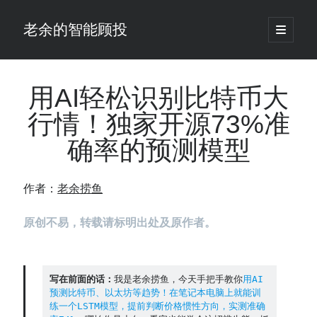
老余的智能顾投
open
primary
Sidebar
menu
搜
索
用AI轻松识别比特币大
行情！独家开源73%准
最新发表 ：
确率的预测模型
老余看市：假曙光、核电弹药上膛、AI分化
你的回测曲线越漂亮，我越替你担心：因为历史顺序，正在“倒着”给你
讲故事
作者：
老余捞鱼
仓位大小背后的数学：为什么胜率40%的策略，能比胜率60%的更赚钱
大多数突破交易倒在“收缩阶段”，而这个EA等的是“扩张确认”（附完整源
原创不易，转载请标明出处及原作者。
码）
为什么说每年6月底是罗素2000最干净的套利窗口？
我拿Reddit上高赞的趋势策略，认真跑了一遍回测（附代码）
老余看市：长鑫4万亿，A股却蒸发12.4万亿
写在前面的话：
我是老余捞鱼，今天手把手教你
用AI
预测比特币、以太坊等趋势！在笔记本电脑上就能训
普通人的5个常见投资错误，可能让你多干12年才能退休
练一个LSTM模型，提前判断价格惯性方向，实测准确