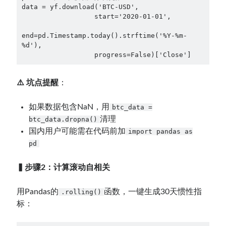
data = yf.download('BTC-USD', 
                  start='2020-01-01',
end=pd.Timestamp.today().strftime('%Y-%m-
%d'),
                  progress=False)['Close']
⚠️ 坑点提醒
：
如果数据包含NaN，用
btc_data =
清理
btc_data.dropna()
国内用户可能需在代码前加
import pandas as
pd
▍步骤2：计算滚动自相关
用Pandas的
函数，一键生成30天惯性指
.rolling()
标：