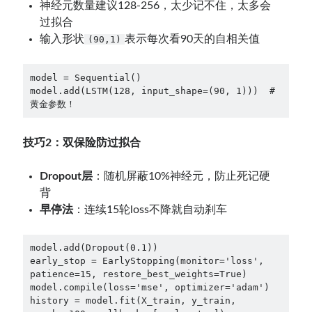
神经元数量建议128-256，太少记不住，太多会
过拟合
输入形状
表示每次看90天的自相关值
(90,1)
model = Sequential()  

model.add(LSTM(128, input_shape=(90, 1)))  # 
黄金参数！  
技巧2：双保险防过拟合
Dropout层
：随机屏蔽10%神经元，防止死记硬
背
早停法
：连续15轮loss不降就自动刹车
model.add(Dropout(0.1))  

early_stop = EarlyStopping(monitor='loss', 
patience=15, restore_best_weights=True)  

model.compile(loss='mse', optimizer='adam')  

history = model.fit(X_train, y_train, 