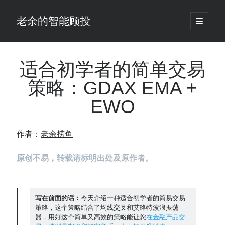
老余的智能顾投
open
primary
Sidebar
menu
搜
索
适合初学者的简单交易
策略：GDAX EMA +
最新发表 ：
EWO
仓位大小背后的数学：为什么胜率40%的策略，能比胜率60%的更赚钱
大多数突破交易倒在“收缩阶段”，而这个EA等的是“扩张确认”（附完整源
码）
作者：
老余捞鱼
为什么说每年6月底是罗素2000最干净的套利窗口？
我拿Reddit上高赞的趋势策略，认真跑了一遍回测（附代码）
原创不易，转载请标明出处及原作者。
老余看市：长鑫4万亿，A股却蒸发12.4万亿
普通人的5个常见投资错误，可能让你多干12年才能退休
怎么把TradingView上的裸指标拆成可回测的交易规则：成交量差值背离
实战
写在前面的话：
今天介绍一种适合初学者的简易交易
策略，这个策略结合了均线交叉和艾略特波浪振荡
涨了怕踏空、跌了怕深套？这个模型把NVDA两次恐慌底都抓住了（附
器，用好这个简单又高效的策略能让您
在金融产品交
源代码）