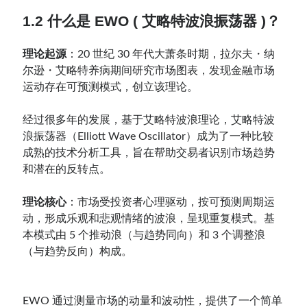
1.2 什么是 EWO ( 艾略特波浪振荡器 )？
理论起源
：20 世纪 30 年代大萧条时期，拉尔夫・纳
尔逊・艾略特养病期间研究市场图表，发现金融市场
运动存在可预测模式，创立该理论。
经过很多年的发展，基于艾略特波浪理论，艾略特波
浪振荡器（Elliott Wave Oscillator）成为了一种比较
成熟的技术分析工具，旨在帮助交易者识别市场趋势
和潜在的反转点。
理论核心
：市场受投资者心理驱动，按可预测周期运
动，形成乐观和悲观情绪的波浪，呈现重复模式。基
本模式由 5 个推动浪（与趋势同向）和 3 个调整浪
（与趋势反向）构成。
EWO 通过测量市场的动量和波动性，提供了一个简单