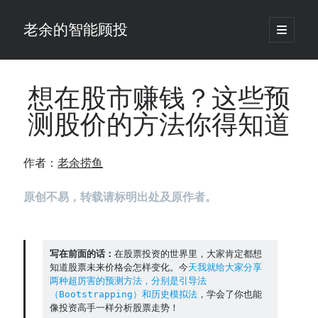
老余的智能顾投
open
primary
Sidebar
menu
搜
索
想在股市赚钱？这些预
测股价的方法你得知道
最新发表 ：
你的回测曲线越漂亮，我越替你担心：因为历史顺序，正在“倒着”给你
作者：
老余捞鱼
讲故事
仓位大小背后的数学：为什么胜率40%的策略，能比胜率60%的更赚钱
原创不易，转载请标明出处及原作者。
大多数突破交易倒在“收缩阶段”，而这个EA等的是“扩张确认”（附完整源
码）
为什么说每年6月底是罗素2000最干净的套利窗口？
我拿Reddit上高赞的趋势策略，认真跑了一遍回测（附代码）
写在前面的话：
在股票投资的世界里，大家肯定都想
老余看市：长鑫4万亿，A股却蒸发12.4万亿
知道股票未来价格会怎样变化。今
天我就给大家分享
普通人的5个常见投资错误，可能让你多干12年才能退休
两种超厉害的预测方法，分别是引导法
（Bootstrapping）和历史模拟法
，学会了你也能
怎么把TradingView上的裸指标拆成可回测的交易规则：成交量差值背离
像投资高手一样分析股票走势！
实战