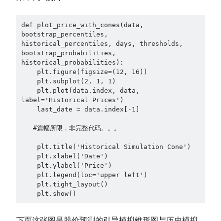
def plot_price_with_cones(data, 
bootstrap_percentiles, 
historical_percentiles, days, thresholds, 
bootstrap_probabilities, 
historical_probabilities):

    plt.figure(figsize=(12, 16))

    plt.subplot(2, 1, 1)

    plt.plot(data.index, data, 
label='Historical Prices')

    last_date = data.index[-1]

   #篇幅所限，非完整代码。。。

    plt.title('Historical Simulation Cone')

    plt.xlabel('Date')

    plt.ylabel('Price')

    plt.legend(loc='upper left')

    plt.tight_layout()

    plt.show()
下面这张图是股价预测的引导模拟锥形图与历史模拟