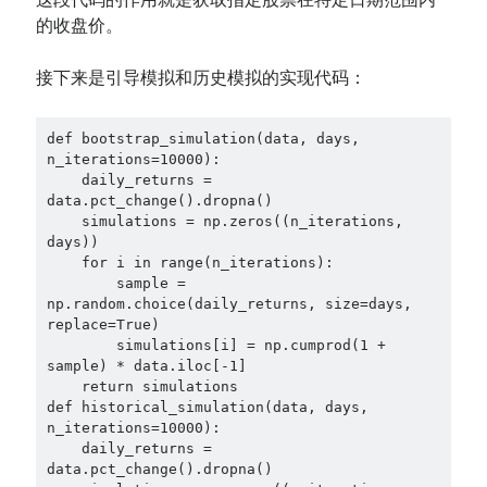
这段代码的作用就是获取指定股票在特定日期范围内
的收盘价。
接下来是引导模拟和历史模拟的实现代码：
def bootstrap_simulation(data, days, 
n_iterations=10000):

    daily_returns = 
data.pct_change().dropna()

    simulations = np.zeros((n_iterations, 
days))

    for i in range(n_iterations):

        sample = 
np.random.choice(daily_returns, size=days, 
replace=True)

        simulations[i] = np.cumprod(1 + 
sample) * data.iloc[-1]

    return simulations

def historical_simulation(data, days, 
n_iterations=10000):

    daily_returns = 
data.pct_change().dropna()
