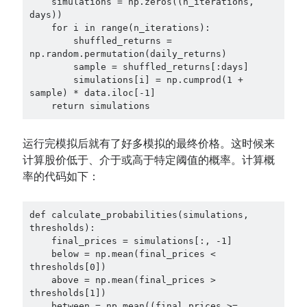
    simulations = np.zeros((n_iterations, 
days))

    for i in range(n_iterations):

        shuffled_returns = 
np.random.permutation(daily_returns)

        sample = shuffled_returns[:days]

        simulations[i] = np.cumprod(1 + 
sample) * data.iloc[-1]

    return simulations
运行完模拟后就有了好多模拟的最终价格。这时候来
计算股价低于、介于或高于特定阈值的概率。计算概
率的代码如下：
def calculate_probabilities(simulations, 
thresholds):

    final_prices = simulations[:, -1]

    below = np.mean(final_prices < 
thresholds[0])

    above = np.mean(final_prices > 
thresholds[1])

    between = np.mean((final_prices >= 