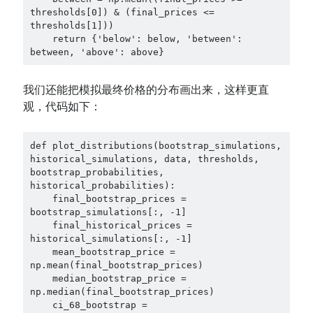
thresholds[0]) & (final_prices <= 
thresholds[1]))

    return {'below': below, 'between': 
between, 'above': above}
我们还能把模拟最终价格的分布画出来，这样更直
观，代码如下：
def plot_distributions(bootstrap_simulations, 
historical_simulations, data, thresholds, 
bootstrap_probabilities, 
historical_probabilities):

    final_bootstrap_prices = 
bootstrap_simulations[:, -1]

    final_historical_prices = 
historical_simulations[:, -1]

    mean_bootstrap_price = 
np.mean(final_bootstrap_prices)

    median_bootstrap_price = 
np.median(final_bootstrap_prices)

    ci_68_bootstrap = 