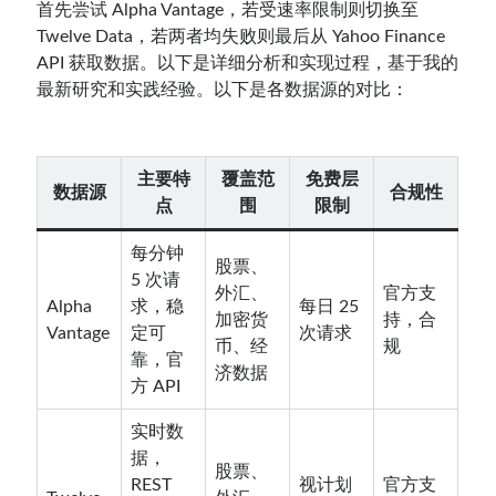
首先尝试 Alpha Vantage，若受速率限制则切换至
Twelve Data，若两者均失败则最后从 Yahoo Finance
API 获取数据。以下是详细分析和实现过程，基于我的
最新研究和实践经验。以下是各数据源的对比：
主要特
覆盖范
免费层
数据源
合规性
点
围
限制
每分钟
股票、
5 次请
外汇、
官方支
Alpha
求，稳
每日 25
加密货
持，合
Vantage
定可
次请求
币、经
规
靠，官
济数据
方 API
实时数
据，
股票、
REST
视计划
官方支