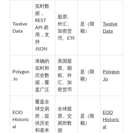
实时数
据，
股票、
REST
Twelve
外汇、
是（限
Twelve
API 易
Data
加密货
额）
Data
用，支
币、ETF
持
JSON
准确的
美国股
实时和
票、期
Polygon
是（限
Polygon
历史数
权、外
.io
额）
.io
据，覆
汇、加
盖广泛
密货币
覆盖全
球交易
全球股
EOD
EOD
所，提
票、交
是（限
Historic
Historic
供历史
易所数
额）
al
al
和基本
据