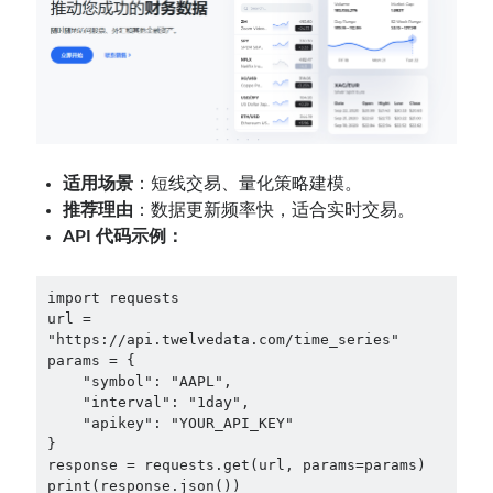
适用场景
：短线交易、量化策略建模。
推荐理由
：数据更新频率快，适合实时交易。
API 代码示例：
import requests

url = 
"https://api.twelvedata.com/time_series"

params = {

    "symbol": "AAPL",

    "interval": "1day",

    "apikey": "YOUR_API_KEY"

}

response = requests.get(url, params=params)

print(response.json())