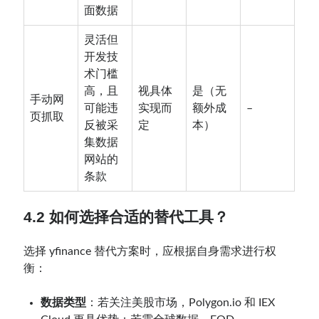
面数据
灵活但
开发技
术门槛
高，且
视具体
是（无
手动网
可能违
实现而
额外成
–
页抓取
反被采
定
本）
集数据
网站的
条款
4.2 如何选择合适的替代工具？
选择 yfinance 替代方案时，应根据自身需求进行权
衡：
数据类型
：若关注美股市场，Polygon.io 和 IEX