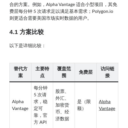
合的方案。例如，Alpha Vantage 适合小型项目，其免
费层每分钟 5 次请求足以满足基本需求；Polygon.io
则更适合需要美国市场实时数据的用户。
4.1 方案比较
以下是详细比较：
替代方
主要特
覆盖范
访问链
免费层
案
点
围
接
每分钟
股票、
5 次请
外汇、
Alpha
求，稳
是（限
Alpha
加密货
Vantage
定可
额）
Vantage
币、经
靠，官
济数据
方 API