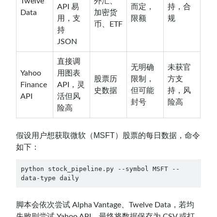
Twelve
外汇、
API 易
而定，
持，合
Data
加密货
用，支
限额
规
币、ETF
持
JSON
直接调
无明确
未获官
Yahoo
用图表
股票历
限制，
方支
Finance
API，灵
史数据
但可能
持，风
API
活但风
封号
险高
险高
假设用户想获取微软（MSFT）股票的每日数据，命令
如下：
python stock_pipeline.py --symbol MSFT --
data-type daily
脚本会依次尝试 Alpha Vantage、Twelve Data，若均
失败则尝试 Yahoo API，最终将数据保存为 CSV 或打