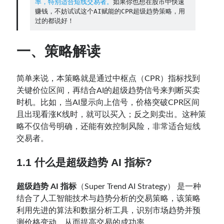
率，特别适合短线交易者。
如果你也想在股市中快速
赚钱，不妨试试这个AI赋能的CPR超级趋势策略，用
过的都说好！
Contact：
一、策略解读
简单来说，本策略就是通过中枢点（CPR）指标找到
关键价位区间，再结合AI的超级趋势信号来判断买卖
时机。比如，当AI显示向上信号，价格突破CPR区间
且出现看涨K线时，就可以买入；反之则卖出。这种策
略不仅信号明确，还能有效控制风险，非常适合短线
交易者。
网站备案号：鄂ICP备2024064768号
1.1 什么是超级趋势 AI 指标?
超级趋势 AI 指标
（Super Trend AI Strategy） 是一种
结合了人工智能技术与趋势分析的交易策略，该策略
利用先进的算法和数据分析工具，识别市场趋势并预
测价格变动，从而提高交易的成功率。