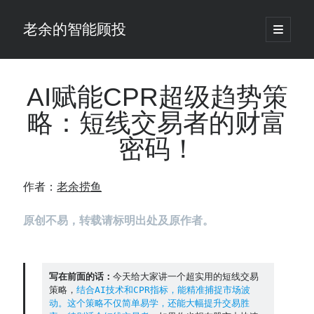
老余的智能顾投
open
primary
Sidebar
menu
搜
索
AI赋能CPR超级趋势策
略：短线交易者的财富
最新发表 ：
密码！
仓位大小背后的数学：为什么胜率40%的策略，能比胜率60%的更赚钱
大多数突破交易倒在“收缩阶段”，而这个EA等的是“扩张确认”（附完整源
码）
作者：
老余捞鱼
为什么说每年6月底是罗素2000最干净的套利窗口？
我拿Reddit上高赞的趋势策略，认真跑了一遍回测（附代码）
原创不易，转载请标明出处及原作者。
老余看市：长鑫4万亿，A股却蒸发12.4万亿
普通人的5个常见投资错误，可能让你多干12年才能退休
怎么把TradingView上的裸指标拆成可回测的交易规则：成交量差值背离
实战
写在前面的话：
今天给大家讲一个超实用的短线交易
策略，
结合AI技术和CPR指标，能精准捕捉市场波
涨了怕踏空、跌了怕深套？这个模型把NVDA两次恐慌底都抓住了（附
动。这个策略不仅简单易学，还能大幅提升交易胜
源代码）