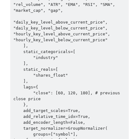
"rel_volume", "ATR", "EMA", "RSI", "SMA", 
"market_cap", "gap",

"daily_key_level_above_current_price", 
"daily_key_level_below_current_price", 
"hourly_key_level_above_current_price", 
"hourly_key_level_below_current_price"

    ],

    static_categoricals=[

        "industry"

    ],

    static_reals=[

        "shares_float"

    ],

    lags={

        "close": [60, 120, 180], # previous 
close price

    },

    add_target_scales=True,

    add_relative_time_idx=True,

    add_encoder_length=False,

    target_normalizer=GroupNormalizer(

        groups=["symbol"], 