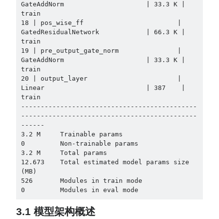
GateAddNorm                     | 33.3 K | 
train

18 | pos_wise_ff                        | 
GatedResidualNetwork            | 66.3 K | 
train

19 | pre_output_gate_norm               | 
GateAddNorm                     | 33.3 K | 
train

20 | output_layer                       | 
Linear                          | 387    | 
train

---------------------------------------------
---------------------------------------------
------

3.2 M     Trainable params

0         Non-trainable params

3.2 M     Total params

12.673    Total estimated model params size 
(MB)

526       Modules in train mode

0         Modules in eval mode
3.1 模型架构概述