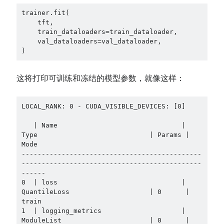
trainer.fit(

    tft,

    train_dataloaders=train_dataloader,

    val_dataloaders=val_dataloader,

)
这将打印可训练和冻结的模型参数，就像这样：
LOCAL_RANK: 0 - CUDA_VISIBLE_DEVICES: [0]

   | Name                               | 
Type                            | Params | 
Mode 

---------------------------------------------
---------------------------------------------
------

0  | loss                               | 
QuantileLoss                    | 0      | 
train

1  | logging_metrics                    | 
ModuleList                      | 0      | 