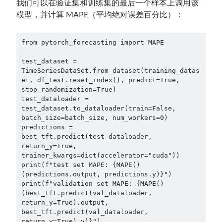
我们可以在验证集和训练集的最后一个样本上调用该
模型，并计算 MAPE（平均绝对误差百分比）：
from pytorch_forecasting import MAPE

test_dataset = 
TimeSeriesDataSet.from_dataset(training_datas
et, df_test.reset_index(), predict=True, 
stop_randomization=True)

test_dataloader = 
test_dataset.to_dataloader(train=False, 
batch_size=batch_size, num_workers=0)

predictions = 
best_tft.predict(test_dataloader, 
return_y=True, 
trainer_kwargs=dict(accelerator="cuda"))

print(f"test set MAPE: {MAPE()
(predictions.output, predictions.y)}")

print(f"validation set MAPE: {MAPE()
(best_tft.predict(val_dataloader, 
return_y=True).output, 
best_tft.predict(val_dataloader, 
return_y=True).y)}")