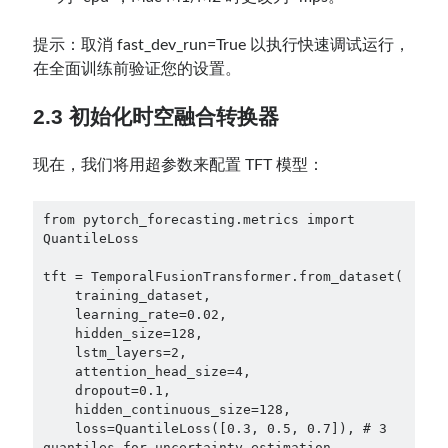
提示：取消 fast_dev_run=True 以执行快速调试运行，
在全面训练前验证您的设置。
2.3 初始化时空融合转换器
现在，我们将用超参数来配置 TFT 模型：
from pytorch_forecasting.metrics import 
QuantileLoss

tft = TemporalFusionTransformer.from_dataset(

    training_dataset,

    learning_rate=0.02,

    hidden_size=128,

    lstm_layers=2,

    attention_head_size=4,

    dropout=0.1,

    hidden_continuous_size=128,

    loss=QuantileLoss([0.3, 0.5, 0.7]), # 3 
quantiles for uncertainty estimation
