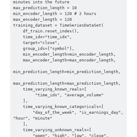
minutes into the future

max_prediction_length = 10

min_encoder_length = 120 # 2 hours

max_encoder_length = 120

training_dataset = TimeSeriesDataSet(

    df_train.reset_index(),

    time_idx="time_idx",

    target="close",

    group_ids=["symbol"],

    min_encoder_length=min_encoder_length, 

    max_encoder_length=max_encoder_length,

min_prediction_length=min_prediction_length,

max_prediction_length=max_prediction_length,

    time_varying_known_reals=[

         "time_idx", "average_volume"

    ],

    time_varying_known_categoricals=[

        "day_of_the_week", "is_earnings_day", 
"hour", "minute"

    ],

    time_varying_unknown_reals=[

        "open", "high", "low", "close", 