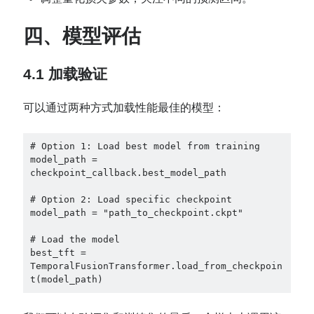
四、模型评估
4.1 加载验证
可以通过两种方式加载性能最佳的模型：
# Option 1: Load best model from training

model_path = 
checkpoint_callback.best_model_path

# Option 2: Load specific checkpoint

model_path = "path_to_checkpoint.ckpt"

# Load the model

best_tft = 
TemporalFusionTransformer.load_from_checkpoin
t(model_path)