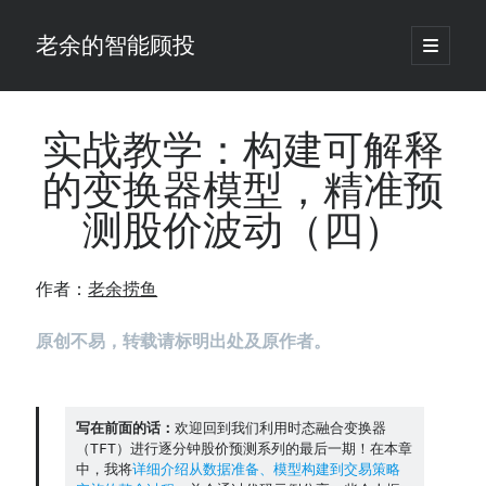
老余的智能顾投
open
primary
Sidebar
menu
搜
索
实战教学：构建可解释
的变换器模型，精准预
最新发表 ：
测股价波动（四）
老余看市：假曙光、核电弹药上膛、AI分化
你的回测曲线越漂亮，我越替你担心：因为历史顺序，正在“倒着”给你
讲故事
作者：
老余捞鱼
仓位大小背后的数学：为什么胜率40%的策略，能比胜率60%的更赚钱
大多数突破交易倒在“收缩阶段”，而这个EA等的是“扩张确认”（附完整源
原创不易，转载请标明出处及原作者。
码）
为什么说每年6月底是罗素2000最干净的套利窗口？
我拿Reddit上高赞的趋势策略，认真跑了一遍回测（附代码）
老余看市：长鑫4万亿，A股却蒸发12.4万亿
写在前面的话：
欢迎回到我们利用时态融合变换器
（TFT）进行逐分钟股价预测系列的最后一期！在本章
普通人的5个常见投资错误，可能让你多干12年才能退休
中，我将
详细介绍从数据准备、模型构建到交易策略