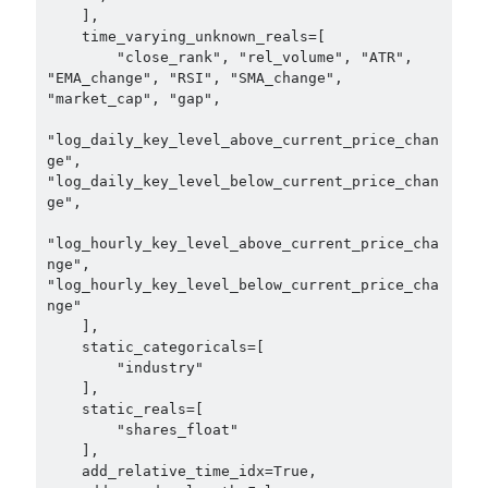
    ],

    time_varying_unknown_reals=[

        "close_rank", "rel_volume", "ATR", 
"EMA_change", "RSI", "SMA_change", 
"market_cap", "gap",

"log_daily_key_level_above_current_price_chan
ge", 
"log_daily_key_level_below_current_price_chan
ge",

"log_hourly_key_level_above_current_price_cha
nge", 
"log_hourly_key_level_below_current_price_cha
nge"

    ],

    static_categoricals=[

        "industry"

    ],

    static_reals=[

        "shares_float"

    ],

    add_relative_time_idx=True,
