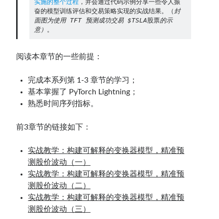
实施的整个过程
，并会通过代码示例分享一些令人振
奋的模型训练评估和交易策略实现的实战结果。（
封
Contact：
面图为使用 TFT 预测成功交易 $TSLA
股票
的示
意）
。
阅读本章节的一些前提：
完成本系列第 1-3 章节的学习；
基本掌握了 PyTorch Lightning；
熟悉时间序列指标。
前3章节的链接如下：
网站备案号：鄂ICP备2024064768号
实战教学：构建可解释的变换器模型，精准预
测股价波动（一）
实战教学：构建可解释的变换器模型，精准预
测股价波动（二）
实战教学：构建可解释的变换器模型，精准预
测股价波动（三）