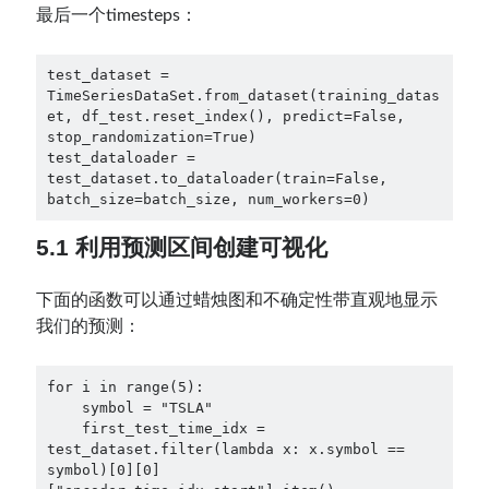
最后一个timesteps：
test_dataset = 
TimeSeriesDataSet.from_dataset(training_datas
et, df_test.reset_index(), predict=False, 
stop_randomization=True)

test_dataloader = 
test_dataset.to_dataloader(train=False, 
batch_size=batch_size, num_workers=0)
5.1 利用预测区间创建可视化
下面的函数可以通过蜡烛图和不确定性带直观地显示
我们的预测：
for i in range(5):

    symbol = "TSLA"

    first_test_time_idx = 
test_dataset.filter(lambda x: x.symbol == 
symbol)[0][0]