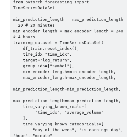
from pytorch_forecasting import 
TimeSeriesDataSet

min_prediction_length = max_prediction_length 
= 20 # 20 minutes

min_encoder_length = max_encoder_length = 240 
# 4 hours

training_dataset = TimeSeriesDataSet(

    df_train.reset_index(),

    time_idx="time_idx",

    target="log_return",

    group_ids=["symbol"],

    min_encoder_length=min_encoder_length, 

    max_encoder_length=max_encoder_length,

min_prediction_length=min_prediction_length,

max_prediction_length=max_prediction_length,

    time_varying_known_reals=[

         "time_idx", "average_volume"

    ],

    time_varying_known_categoricals=[

        "day_of_the_week", "is_earnings_day", 
"hour", "minute"
