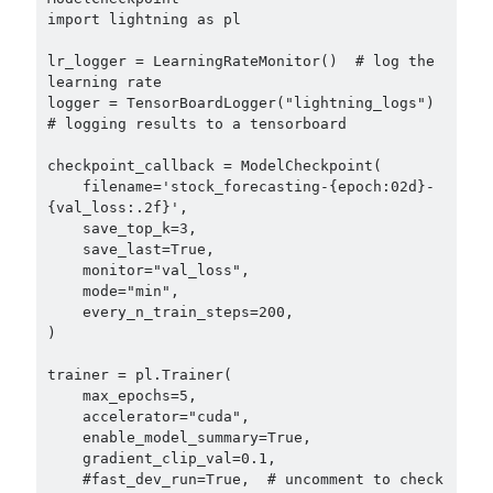
import lightning as pl

lr_logger = LearningRateMonitor()  # log the 
learning rate

logger = TensorBoardLogger("lightning_logs")  
# logging results to a tensorboard

checkpoint_callback = ModelCheckpoint(

    filename='stock_forecasting-{epoch:02d}-
{val_loss:.2f}',

    save_top_k=3,

    save_last=True,

    monitor="val_loss",

    mode="min",

    every_n_train_steps=200,

)

trainer = pl.Trainer(

    max_epochs=5,

    accelerator="cuda",

    enable_model_summary=True,

    gradient_clip_val=0.1,

    #fast_dev_run=True,  # uncomment to check 