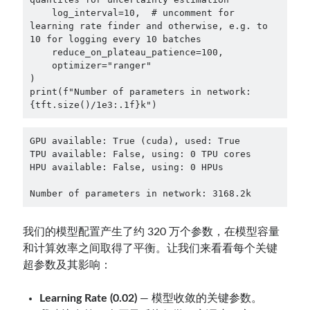
    log_interval=10,  # uncomment for 
learning rate finder and otherwise, e.g. to 
10 for logging every 10 batches

    reduce_on_plateau_patience=100,

    optimizer="ranger"

)

print(f"Number of parameters in network: 
{tft.size()/1e3:.1f}k")
GPU available: True (cuda), used: True
TPU available: False, using: 0 TPU cores
HPU available: False, using: 0 HPUs
Number of parameters in network: 3168.2k
我们的模型配置产生了约 320 万个参数，在模型容量
和计算效率之间取得了平衡。让我们来看看每个关键
超参数及其影响：
Learning Rate (0.02)
— 模型收敛的关键参数。