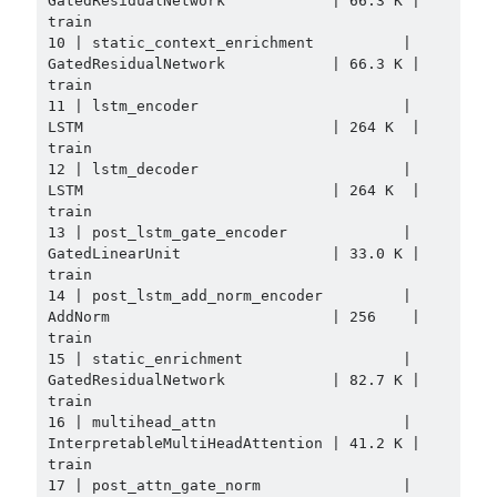
GatedResidualNetwork            | 66.3 K | 
train

10 | static_context_enrichment          | 
GatedResidualNetwork            | 66.3 K | 
train

11 | lstm_encoder                       | 
LSTM                            | 264 K  | 
train

12 | lstm_decoder                       | 
LSTM                            | 264 K  | 
train

13 | post_lstm_gate_encoder             | 
GatedLinearUnit                 | 33.0 K | 
train

14 | post_lstm_add_norm_encoder         | 
AddNorm                         | 256    | 
train

15 | static_enrichment                  | 
GatedResidualNetwork            | 82.7 K | 
train

16 | multihead_attn                     | 
InterpretableMultiHeadAttention | 41.2 K | 
train

17 | post_attn_gate_norm                | 