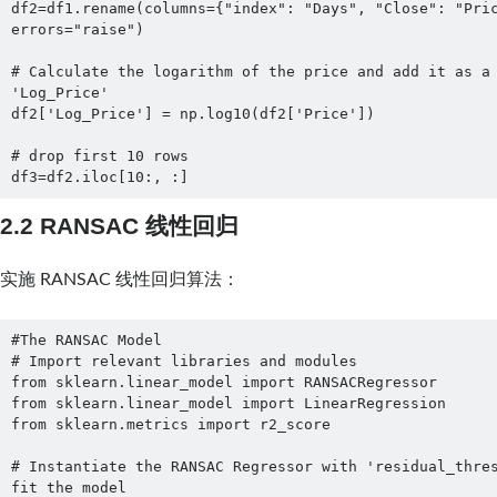
df2=df1.rename(columns={"index": "Days", "Close": "Pric
errors="raise")

# Calculate the logarithm of the price and add it as a 
'Log_Price'

df2['Log_Price'] = np.log10(df2['Price'])

# drop first 10 rows

df3=df2.iloc[10:, :]
2.2 RANSAC 线性回归
实施 RANSAC 线性回归算法：
#The RANSAC Model

# Import relevant libraries and modules

from sklearn.linear_model import RANSACRegressor

from sklearn.linear_model import LinearRegression

from sklearn.metrics import r2_score

# Instantiate the RANSAC Regressor with 'residual_thres
fit the model
