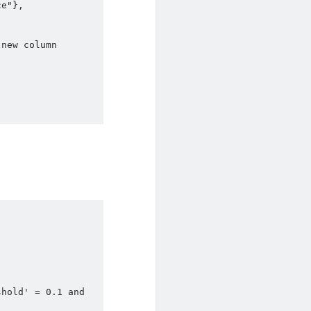
e"}, 
new column 
hold' = 0.1 and 