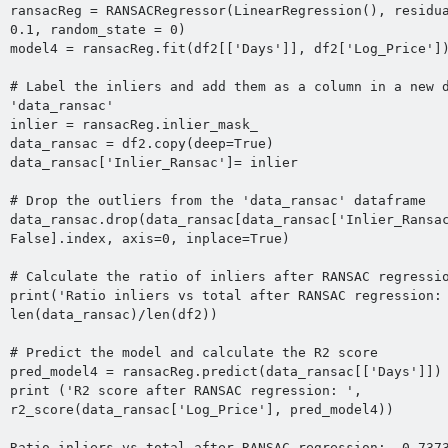
ransacReg = RANSACRegressor(LinearRegression(), residua
0.1, random_state = 0)

model4 = ransacReg.fit(df2[['Days']], df2['Log_Price'])
# Label the inliers and add them as a column in a new d
'data_ransac'

inlier = ransacReg.inlier_mask_

data_ransac = df2.copy(deep=True)

data_ransac['Inlier_Ransac']= inlier

# Drop the outliers from the 'data_ransac' dataframe

data_ransac.drop(data_ransac[data_ransac['Inlier_Ransac
False].index, axis=0, inplace=True)

# Calculate the ratio of inliers after RANSAC regressio
print('Ratio inliers vs total after RANSAC regression: 
len(data_ransac)/len(df2))

# Predict the model and calculate the R2 score

pred_model4 = ransacReg.predict(data_ransac[['Days']])

print ('R2 score after RANSAC regression: ', 
r2_score(data_ransac['Log_Price'], pred_model4))

Ratio inliers vs total after RANSAC regression:  0.7373