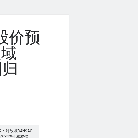
股价预
数域
回归
对数域RANSAC
测的准确性和稳健