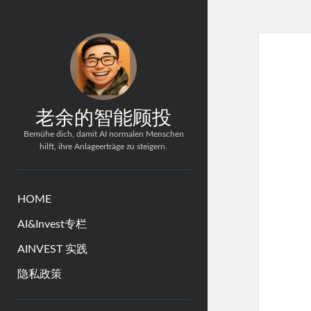
老余的智能顾投
Bemühe dich, damit AI normalen Menschen
hilft, ihre Anlageerträge zu steigern.
HOME
AI&Invest专栏
AINVEST 实践
隐私政策