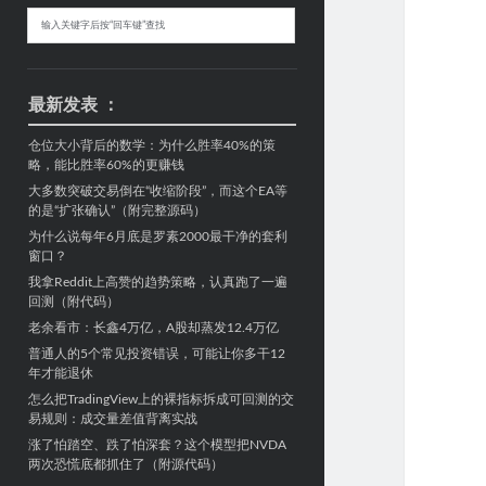
Sidebar
搜
索
最新发表 ：
仓位大小背后的数学：为什么胜率40%的策
略，能比胜率60%的更赚钱
大多数突破交易倒在“收缩阶段”，而这个EA等
的是“扩张确认”（附完整源码）
为什么说每年6月底是罗素2000最干净的套利
窗口？
我拿Reddit上高赞的趋势策略，认真跑了一遍
回测（附代码）
老余看市：长鑫4万亿，A股却蒸发12.4万亿
普通人的5个常见投资错误，可能让你多干12
年才能退休
怎么把TradingView上的裸指标拆成可回测的交
易规则：成交量差值背离实战
涨了怕踏空、跌了怕深套？这个模型把NVDA
两次恐慌底都抓住了（附源代码）