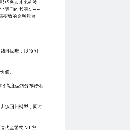
。那些突如其来的波
让我们的老朋友——
满变数的金融舞台
C 线性回归，以预测
业价值。
和将高度偏斜分布转化
来训练回归模型，同时
。
代监督式 ML 算