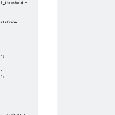
l_threshold = 


ataframe 
'] == 
n

', 
302418019212
