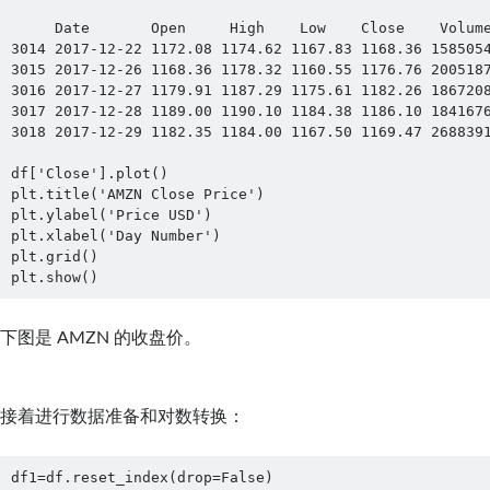
     Date       Open     High    Low    Close    Volume Name

3014 2017-12-22 1172.08 1174.62 1167.83 1168.36 1585054
3015 2017-12-26 1168.36 1178.32 1160.55 1176.76 2005187
3016 2017-12-27 1179.91 1187.29 1175.61 1182.26 1867208
3017 2017-12-28 1189.00 1190.10 1184.38 1186.10 1841676
3018 2017-12-29 1182.35 1184.00 1167.50 1169.47 2688391
df['Close'].plot()

plt.title('AMZN Close Price')

plt.ylabel('Price USD')

plt.xlabel('Day Number')

plt.grid()

plt.show()
下图是 AMZN 的收盘价。
接着进行数据准备和对数转换：
df1=df.reset_index(drop=False)
