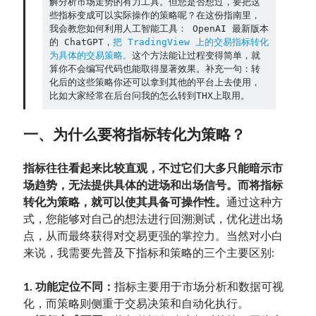
解分析市场走势的有力工具。但您是否想过，要把这
些指标变成可以实际操作的策略呢？在这份指南里，
我会教您如何利用人工智能工具： OpenAI 最新版本
Contact：
的 ChatGPT，
把 TradingView 上的交易指标转化
为具体的交易策略。
这个方法能让过程变得简单，就
算你不会编写代码也能取得显著效果。补充一句：转
化后的这些策略你还可以拿到其他的平台上去使用，
比如大家经常在后台问我的怎么转到THX上取用。
一、为什么要将指标转化为策略？
指标往往看起来比较直观，不过它们大多只能暗示市
网站备案号：鄂ICP备2024064768号
场趋势，无法提供具体的进场和出场信号。而将指标
转化为策略，就可以使其具备可操作性。
通过这种方
式，您能够对自己的想法进行回溯测试，优化进出场
点，从而最终获得对交易更强的掌控力。当然对小白
来说，我需要先普及下指标和策略的三个主要区别:
1. 功能定位不同：
指标主要用于市场分析和数据可视
化，而策略则侧重于交易决策和自动化执行。