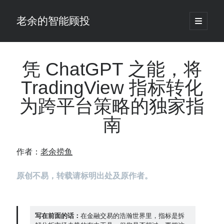
老余的智能顾投
open
primary
Sidebar
menu
搜
索
凭 ChatGPT 之能，将
TradingView 指标转化
最新发表 ：
为跨平台策略的独家指
老余看市：假曙光、核电弹药上膛、AI分化
你的回测曲线越漂亮，我越替你担心：因为历史顺序，正在“倒着”给你
南
讲故事
仓位大小背后的数学：为什么胜率40%的策略，能比胜率60%的更赚钱
大多数突破交易倒在“收缩阶段”，而这个EA等的是“扩张确认”（附完整源
作者：
老余捞鱼
码）
为什么说每年6月底是罗素2000最干净的套利窗口？
原创不易，转载请标明出处及原作者。
我拿Reddit上高赞的趋势策略，认真跑了一遍回测（附代码）
老余看市：长鑫4万亿，A股却蒸发12.4万亿
普通人的5个常见投资错误，可能让你多干12年才能退休
写在前面的话：
在金融交易的浩瀚世界里，指标是拆