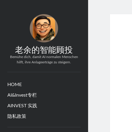
老余的智能顾投
Bemühe dich, damit AI normalen Menschen
hilft, ihre Anlageerträge zu steigern.
HOME
AI&Invest专栏
AINVEST 实践
隐私政策