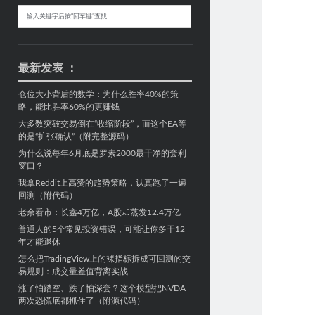
Sidebar
搜
索
最新发表 ：
仓位大小背后的数学：为什么胜率40%的策
略，能比胜率60%的更赚钱
大多数突破交易倒在“收缩阶段”，而这个EA等
的是“扩张确认”（附完整源码）
为什么说每年6月底是罗素2000最干净的套利
窗口？
我拿Reddit上高赞的趋势策略，认真跑了一遍
回测（附代码）
老余看市：长鑫4万亿，A股却蒸发12.4万亿
普通人的5个常见投资错误，可能让你多干12
年才能退休
怎么把TradingView上的裸指标拆成可回测的交
易规则：成交量差值背离实战
涨了怕踏空、跌了怕深套？这个模型把NVDA
两次恐慌底都抓住了（附源代码）