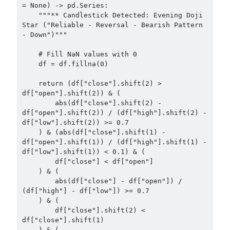
= None) -> pd.Series:

    """** Candlestick Detected: Evening Doji 
Star ("Reliable - Reversal - Bearish Pattern 
- Down")"""

    # Fill NaN values with 0

    df = df.fillna(0)

    return (df["close"].shift(2) > 
df["open"].shift(2)) & (

        abs(df["close"].shift(2) - 
df["open"].shift(2)) / (df["high"].shift(2) - 
df["low"].shift(2)) >= 0.7

    ) & (abs(df["close"].shift(1) - 
df["open"].shift(1)) / (df["high"].shift(1) - 
df["low"].shift(1)) < 0.1) & (

        df["close"] < df["open"]

    ) & (

        abs(df["close"] - df["open"]) / 
(df["high"] - df["low"]) >= 0.7

    ) & (

        df["close"].shift(2) < 
df["close"].shift(1)

    ) & (
