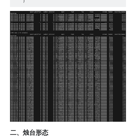
    )
二、烛台形态