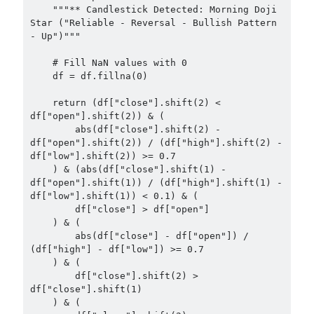
    """** Candlestick Detected: Morning Doji 
Star ("Reliable - Reversal - Bullish Pattern 
- Up")"""

    # Fill NaN values with 0

    df = df.fillna(0)

    return (df["close"].shift(2) < 
df["open"].shift(2)) & (

        abs(df["close"].shift(2) - 
df["open"].shift(2)) / (df["high"].shift(2) - 
df["low"].shift(2)) >= 0.7

    ) & (abs(df["close"].shift(1) - 
df["open"].shift(1)) / (df["high"].shift(1) - 
df["low"].shift(1)) < 0.1) & (

        df["close"] > df["open"]

    ) & (

        abs(df["close"] - df["open"]) / 
(df["high"] - df["low"]) >= 0.7

    ) & (

        df["close"].shift(2) > 
df["close"].shift(1)

    ) & (
