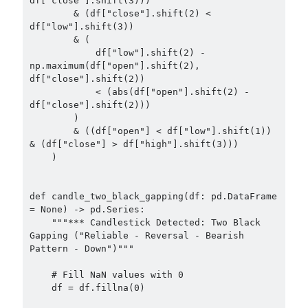
df["close"].shift(3)))

        & (df["close"].shift(2) < 
df["low"].shift(3))

        & (

            df["low"].shift(2) - 
np.maximum(df["open"].shift(2), 
df["close"].shift(2))

            < (abs(df["open"].shift(2) - 
df["close"].shift(2)))

        )

        & ((df["open"] < df["low"].shift(1)) 
& (df["close"] > df["high"].shift(3)))

    )

def candle_two_black_gapping(df: pd.DataFrame 
= None) -> pd.Series:

    """*** Candlestick Detected: Two Black 
Gapping ("Reliable - Reversal - Bearish 
Pattern - Down")"""

    # Fill NaN values with 0

    df = df.fillna(0)
