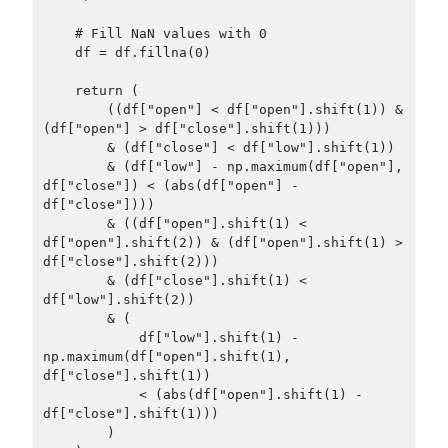
    # Fill NaN values with 0

    df = df.fillna(0)

    return (

        ((df["open"] < df["open"].shift(1)) & 
(df["open"] > df["close"].shift(1)))

        & (df["close"] < df["low"].shift(1))

        & (df["low"] - np.maximum(df["open"], 
df["close"]) < (abs(df["open"] - 
df["close"])))

        & ((df["open"].shift(1) < 
df["open"].shift(2)) & (df["open"].shift(1) > 
df["close"].shift(2)))

        & (df["close"].shift(1) < 
df["low"].shift(2))

        & (

            df["low"].shift(1) - 
np.maximum(df["open"].shift(1), 
df["close"].shift(1))

            < (abs(df["open"].shift(1) - 
df["close"].shift(1)))

        )
