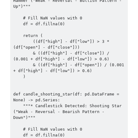
Hammer ("Weak - Reversal - Bullish Pattern - 
Up")"""

    # Fill NaN values with 0

    df = df.fillna(0)

    return (

        ((df["high"] - df["low"]) > 3 * 
(df["open"] - df["close"]))

        & ((df["high"] - df["close"]) / 
(0.001 + df["high"] - df["low"]) > 0.6)

        & ((df["high"] - df["open"]) / (0.001 
+ df["high"] - df["low"]) > 0.6)

    )

def candle_shooting_star(df: pd.DataFrame = 
None) -> pd.Series:

    """* Candlestick Detected: Shooting Star 
("Weak - Reversal - Bearish Pattern - 
Down")"""

    # Fill NaN values with 0

    df = df.fillna(0)
