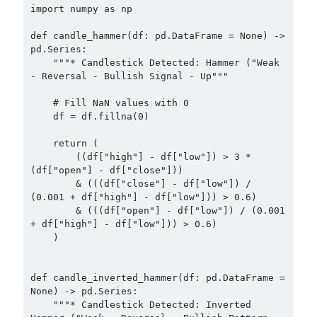
import numpy as np

def candle_hammer(df: pd.DataFrame = None) -> 
pd.Series:

    """* Candlestick Detected: Hammer ("Weak 
- Reversal - Bullish Signal - Up"""

    # Fill NaN values with 0

    df = df.fillna(0)

    return (

        ((df["high"] - df["low"]) > 3 * 
(df["open"] - df["close"]))

        & (((df["close"] - df["low"]) / 
(0.001 + df["high"] - df["low"])) > 0.6)

        & (((df["open"] - df["low"]) / (0.001 
+ df["high"] - df["low"])) > 0.6)

    )

def candle_inverted_hammer(df: pd.DataFrame = 
None) -> pd.Series:

    """* Candlestick Detected: Inverted 