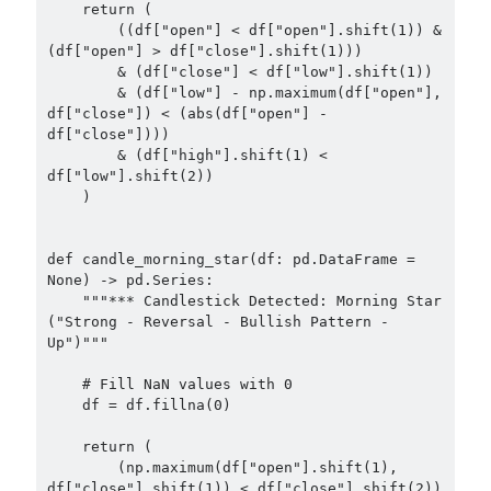
    return (

        ((df["open"] < df["open"].shift(1)) & 
(df["open"] > df["close"].shift(1)))

        & (df["close"] < df["low"].shift(1))

        & (df["low"] - np.maximum(df["open"], 
df["close"]) < (abs(df["open"] - 
df["close"])))

        & (df["high"].shift(1) < 
df["low"].shift(2))

    )

def candle_morning_star(df: pd.DataFrame = 
None) -> pd.Series:

    """*** Candlestick Detected: Morning Star 
("Strong - Reversal - Bullish Pattern - 
Up")"""

    # Fill NaN values with 0

    df = df.fillna(0)

    return (

        (np.maximum(df["open"].shift(1), 
df["close"].shift(1)) < df["close"].shift(2)) 