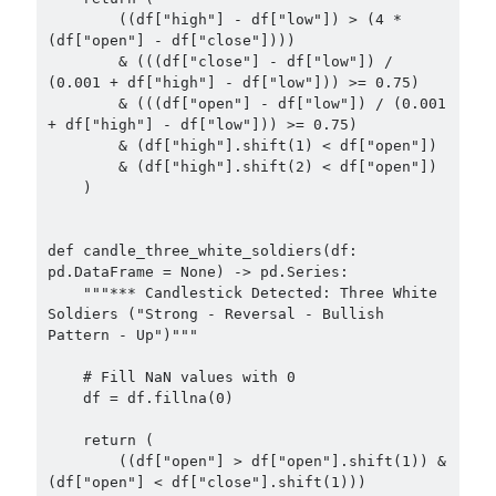
        ((df["high"] - df["low"]) > (4 * 
(df["open"] - df["close"])))

        & (((df["close"] - df["low"]) / 
(0.001 + df["high"] - df["low"])) >= 0.75)

        & (((df["open"] - df["low"]) / (0.001 
+ df["high"] - df["low"])) >= 0.75)

        & (df["high"].shift(1) < df["open"])

        & (df["high"].shift(2) < df["open"])

    )

def candle_three_white_soldiers(df: 
pd.DataFrame = None) -> pd.Series:

    """*** Candlestick Detected: Three White 
Soldiers ("Strong - Reversal - Bullish 
Pattern - Up")"""

    # Fill NaN values with 0

    df = df.fillna(0)

    return (

        ((df["open"] > df["open"].shift(1)) & 
(df["open"] < df["close"].shift(1)))
