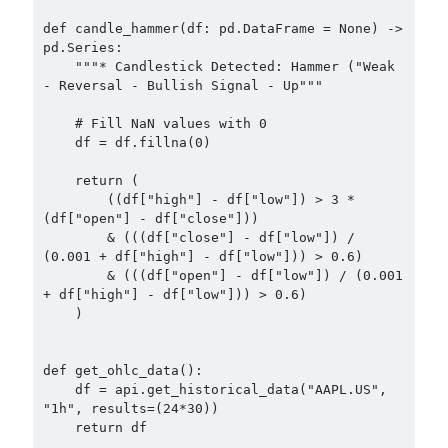
def candle_hammer(df: pd.DataFrame = None) -> 
pd.Series:

    """* Candlestick Detected: Hammer ("Weak 
- Reversal - Bullish Signal - Up"""

    # Fill NaN values with 0

    df = df.fillna(0)

    return (

        ((df["high"] - df["low"]) > 3 * 
(df["open"] - df["close"]))

        & (((df["close"] - df["low"]) / 
(0.001 + df["high"] - df["low"])) > 0.6)

        & (((df["open"] - df["low"]) / (0.001 
+ df["high"] - df["low"])) > 0.6)

    )

def get_ohlc_data():

    df = api.get_historical_data("AAPL.US", 
"1h", results=(24*30))

    return df
