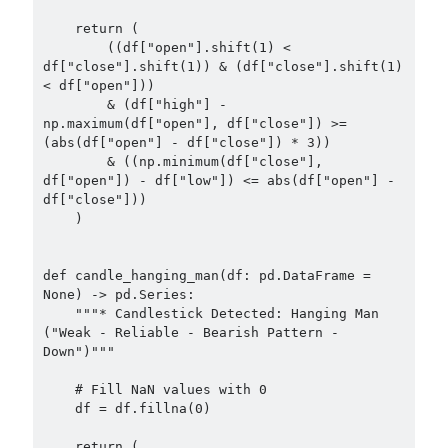
    return (

        ((df["open"].shift(1) < 
df["close"].shift(1)) & (df["close"].shift(1) 
< df["open"]))

        & (df["high"] - 
np.maximum(df["open"], df["close"]) >= 
(abs(df["open"] - df["close"]) * 3))

        & ((np.minimum(df["close"], 
df["open"]) - df["low"]) <= abs(df["open"] - 
df["close"]))

    )

def candle_hanging_man(df: pd.DataFrame = 
None) -> pd.Series:

    """* Candlestick Detected: Hanging Man 
("Weak - Reliable - Bearish Pattern - 
Down")"""

    # Fill NaN values with 0

    df = df.fillna(0)

    return (
