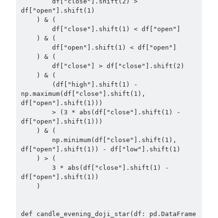
        df["close"].shift(2) > 
df["open"].shift(1)

    ) & (

        df["close"].shift(1) < df["open"]

    ) & (

        df["open"].shift(1) < df["open"]

    ) & (

        df["close"] > df["close"].shift(2)

    ) & (

        (df["high"].shift(1) - 
np.maximum(df["close"].shift(1), 
df["open"].shift(1)))

        > (3 * abs(df["close"].shift(1) - 
df["open"].shift(1)))

    ) & (

        np.minimum(df["close"].shift(1), 
df["open"].shift(1)) - df["low"].shift(1)

    ) > (

        3 * abs(df["close"].shift(1) - 
df["open"].shift(1))

    )

def candle_evening_doji_star(df: pd.DataFrame 