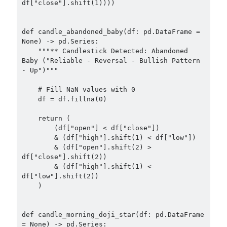
df["close"].shift(1))))

def candle_abandoned_baby(df: pd.DataFrame = 
None) -> pd.Series:

    """** Candlestick Detected: Abandoned 
Baby ("Reliable - Reversal - Bullish Pattern 
- Up")"""

    # Fill NaN values with 0

    df = df.fillna(0)

    return (

        (df["open"] < df["close"])

        & (df["high"].shift(1) < df["low"])

        & (df["open"].shift(2) > 
df["close"].shift(2))

        & (df["high"].shift(1) < 
df["low"].shift(2))

    )

def candle_morning_doji_star(df: pd.DataFrame 
= None) -> pd.Series:
