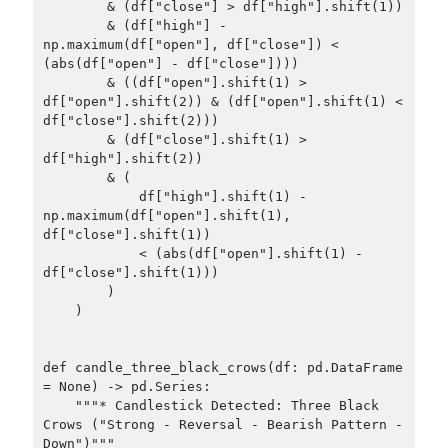
        & (df["close"] > df["high"].shift(1))

        & (df["high"] - 
np.maximum(df["open"], df["close"]) < 
(abs(df["open"] - df["close"])))

        & ((df["open"].shift(1) > 
df["open"].shift(2)) & (df["open"].shift(1) < 
df["close"].shift(2)))

        & (df["close"].shift(1) > 
df["high"].shift(2))

        & (

            df["high"].shift(1) - 
np.maximum(df["open"].shift(1), 
df["close"].shift(1))

            < (abs(df["open"].shift(1) - 
df["close"].shift(1)))

        )

    )

def candle_three_black_crows(df: pd.DataFrame 
= None) -> pd.Series:

    """* Candlestick Detected: Three Black 
Crows ("Strong - Reversal - Bearish Pattern - 
Down")"""
