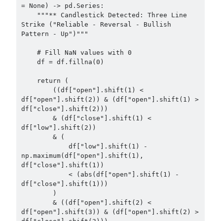
= None) -> pd.Series:

    """** Candlestick Detected: Three Line 
Strike ("Reliable - Reversal - Bullish 
Pattern - Up")"""

    # Fill NaN values with 0

    df = df.fillna(0)

    return (

        ((df["open"].shift(1) < 
df["open"].shift(2)) & (df["open"].shift(1) > 
df["close"].shift(2)))

        & (df["close"].shift(1) < 
df["low"].shift(2))

        & (

            df["low"].shift(1) - 
np.maximum(df["open"].shift(1), 
df["close"].shift(1))

            < (abs(df["open"].shift(1) - 
df["close"].shift(1)))

        )

        & ((df["open"].shift(2) < 
df["open"].shift(3)) & (df["open"].shift(2) > 