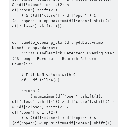
& (df["close"].shift(2) < 
df["open"].shift(2))

    ) & ((df["close"] > df["open"]) & 
(df["open"] > np.maximum(df["open"].shift(1), 
df["close"].shift(1))))

def candle_evening_star(df: pd.DataFrame = 
None) -> np.ndarray:

    """*** Candlestick Detected: Evening Star 
("Strong - Reversal - Bearish Pattern - 
Down")"""

    # Fill NaN values with 0

    df = df.fillna(0)

    return (

        (np.minimum(df["open"].shift(1), 
df["close"].shift(1)) > df["close"].shift(2)) 
& (df["close"].shift(2) > 
df["open"].shift(2))

    ) & ((df["close"] < df["open"]) & 
(df["open"] < np.minimum(df["open"].shift(1), 