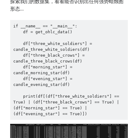
探索我们的数据集，看看能否识别出任何强势蜡烛图
形态…
if __name__ == "__main__":

    df = get_ohlc_data()

    df["three_white_soldiers"] = 
candle_three_white_soldiers(df)

    df["three_black_crows"] = 
candle_three_black_crows(df)

    df["morning_star"] = 
candle_morning_star(df)

    df["evening_star"] = 
candle_evening_star(df)

    print(df[(df["three_white_soldiers"] == 
True) | (df["three_black_crows"] == True) | 
(df["morning_star"] == True) | 
(df["evening_star"] == True)])