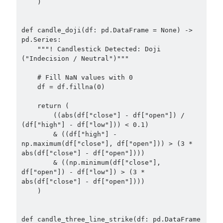
    )

def candle_doji(df: pd.DataFrame = None) -> 
pd.Series:

    """! Candlestick Detected: Doji 
("Indecision / Neutral")"""

    # Fill NaN values with 0

    df = df.fillna(0)

    return (

        ((abs(df["close"] - df["open"]) / 
(df["high"] - df["low"])) < 0.1)

        & ((df["high"] - 
np.maximum(df["close"], df["open"])) > (3 * 
abs(df["close"] - df["open"])))

        & ((np.minimum(df["close"], 
df["open"]) - df["low"]) > (3 * 
abs(df["close"] - df["open"])))

    )

def candle_three_line_strike(df: pd.DataFrame 