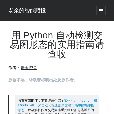
老余的智能顾投
open
primary
Sidebar
menu
搜
索
用 Python 自动检测交
易图形态的实用指南请
最新发表 ：
查收
老余看市：假曙光、核电弹药上膛、AI分化
你的回测曲线越漂亮，我越替你担心：因为历史顺序，正在“倒着”给你
讲故事
作者：
老余捞鱼
仓位大小背后的数学：为什么胜率40%的策略，能比胜率60%的更赚钱
大多数突破交易倒在“收缩阶段”，而这个EA等的是“扩张确认”（附完整源
原创不易，转载请标明出处及原作者。
码）
为什么说每年6月底是罗素2000最干净的套利窗口？
我拿Reddit上高赞的趋势策略，认真跑了一遍回测（附代码）
老余看市：长鑫4万亿，A股却蒸发12.4万亿
写在前面的话：
本文详细介绍了
如何利用 Python 和 
EODHD API 来自动化检测股票交易市场中的蜡烛图
普通人的5个常见投资错误，可能让你多干12年才能退休
形态
。我会解释作为交易策略重要组成部分蜡烛图的