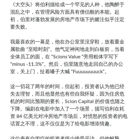
《大空头》将伯利描绘成一个罕见的人种，他陶醉于
混乱之中，在管理风险方面具有僧侣般的本能。起
初，伯里对蓬勃发展的房地产市场下的赌注似乎注定
要失败。
我最喜欢的一幕是，他在办公室里没穿鞋，放着重金
属歌曲 “至暗时刻”。他气定神闲地走到白板前，当着
全体员工的面，在 “Scions Value “旁用粗体字写下
“minus -11.3%”。然后，伯里随意地走回自己的办公
室，关上门，扯着嗓子大喊 “Fuuuuuuuuck”。
这一切花了两年的时间，但起初，投资者认为他已经
失去理智，而且他显然也有些自我怀疑，因为住房危
机的时间比预期的要长，Scion Capital 的价值也随之
下降。编剧在电影中加入了一个场景，描写伯利在耗
资 84 亿美元对冲房地产市场后，对愤怒的投资者的电
话置之不理，这不仅仅是为了给电影增添情趣。
这位患有自闭症的投资者很少接受采访，但他解释