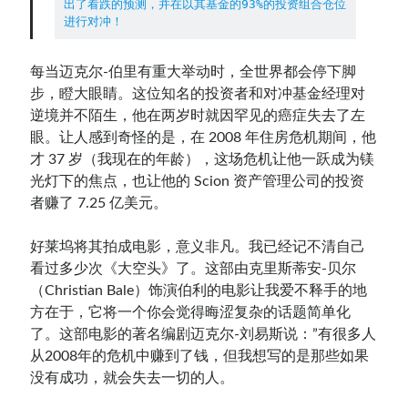
出了看跌的预测，并在以其基金的93%的投资组合仓位
进行对冲！
Contact：
每当迈克尔-伯里有重大举动时，全世界都会停下脚
步，瞪大眼睛。这位知名的投资者和对冲基金经理对
逆境并不陌生，他在两岁时就因罕见的癌症失去了左
眼。让人感到奇怪的是，在 2008 年住房危机期间，他
才 37 岁（我现在的年龄），这场危机让他一跃成为镁
光灯下的焦点，也让他的 Scion 资产管理公司的投资
者赚了 7.25 亿美元。
网站备案号：鄂ICP备2024064768号
好莱坞将其拍成电影，意义非凡。我已经记不清自己
看过多少次《大空头》了。这部由克里斯蒂安-贝尔
（Christian Bale）饰演伯利的电影让我爱不释手的地
方在于，它将一个你会觉得晦涩复杂的话题简单化
了。这部电影的著名编剧迈克尔-刘易斯说：”有很多人
从2008年的危机中赚到了钱，但我想写的是那些如果
没有成功，就会失去一切的人。