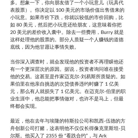
多。想象一下，你向朋友借了一个小玩意儿（玩具代
表股票）。你决定以 100 美元的市场价值出售借来的
小玩意。如果市价下跌，你就以较低的市价回购，比
如 80 美元，然后把小玩意还给朋友，这意味着你把
20 美元的差价收入囊中。除去一些费用，Burry 就是
这样处理他的股票的。部分人质疑一个人赚钱的道德
底线，因为他甘愿让事情失败。
当你深入调查时，就会发现他的投资者不再理睬他还
有一个更深层次的原因。据说，投资者询问谁在接受
他的交易。这甚至是作家迈克尔-刘易斯所质疑的。如
果伯里在他亲自挑选的次贷债券违约时赚了 1 亿美
元，那么有人就损失了 1 亿美元。在迈克尔-伯里的职
业生涯中，他总能把事情做对，也许不是马上，但最
终都会实现。
最近，他在去年与埃隆的特斯拉公司和凯西-伍德的方
舟创新公司打赌，这表明他不仅仅长得像克里斯坦-贝
尔斯。他买入了 2355 份 “看跌合约”，与 Ark