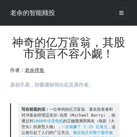
老余的智能顾投
open
primary
Sidebar
menu
搜
索
神奇的亿万富翁，其股
市预言不容小觑！
最新发表 ：
老余看市：假曙光、核电弹药上膛、AI分化
作者：
老余捞鱼
你的回测曲线越漂亮，我越替你担心：因为历史顺序，正在“倒着”给你
讲故事
原创不易，转载请标明出处及原作者。
仓位大小背后的数学：为什么胜率40%的策略，能比胜率60%的更赚钱
大多数突破交易倒在“收缩阶段”，而这个EA等的是“扩张确认”（附完整源
码）
为什么说每年6月底是罗素2000最干净的套利窗口？
写在前面的话：
一位奇特的亿万富翁、著名投资者和
我拿Reddit上高赞的趋势策略，认真跑了一遍回测（附代码）
对冲基金经理迈克尔·伯里（Michael Burry），他
老余看市：长鑫4万亿，A股却蒸发12.4万亿
通过对
2008年住贷危机
的正确预测而闻名（电影《大
空头》的原型人物），
一次就赚了 7.25 亿美元
，这
普通人的5个常见投资错误，可能让你多干12年才能退休
让他引起了人们的广泛关注。
最近他又对整个股市做