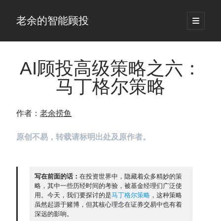
老余的智能顾投
open
primary
Sidebar
menu
搜
索
AI顾投高级策略之六：
马丁格尔策略
最新发表 ：
仓位大小背后的数学：为什么胜率40%的策略，能比胜率60%的更赚钱
作者：
老余捞鱼
大多数突破交易倒在“收缩阶段”，而这个EA等的是“扩张确认”（附完整源
码）
原创不易，转载请标明出处及原作者。
为什么说每年6月底是罗素2000最干净的套利窗口？
我拿Reddit上高赞的趋势策略，认真跑了一遍回测（附代码）
老余看市：长鑫4万亿，A股却蒸发12.4万亿
普通人的5个常见投资错误，可能让你多干12年才能退休
写在前面的话：
在投资世界中，隐藏着众多精妙的策
怎么把TradingView上的裸指标拆成可回测的交易规则：成交量差值背离
略，其中一些历经时间的考验，被基金经理们广泛使
实战
用。今天，我们要探讨的是
马丁格尔策略
，这种策略
虽然起源于赌博，但其核心理念在证券交易中也有着
涨了怕踏空、跌了怕深套？这个模型把NVDA两次恐慌底都抓住了（附
深远的影响。
源代码）