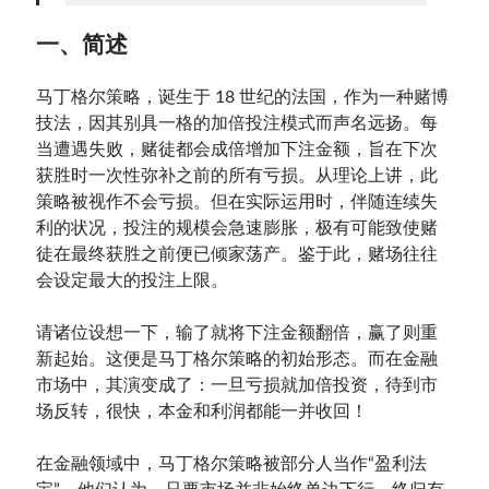
一、简述
Contact：
马丁格尔策略，诞生于 18 世纪的法国，作为一种赌博
技法，因其别具一格的加倍投注模式而声名远扬。每
当遭遇失败，赌徒都会成倍增加下注金额，旨在下次
获胜时一次性弥补之前的所有亏损。从理论上讲，此
策略被视作不会亏损。但在实际运用时，伴随连续失
利的状况，投注的规模会急速膨胀，极有可能致使赌
徒在最终获胜之前便已倾家荡产。鉴于此，赌场往往
会设定最大的投注上限。
网站备案号：鄂ICP备2024064768号
请诸位设想一下，输了就将下注金额翻倍，赢了则重
新起始。这便是马丁格尔策略的初始形态。而在金融
市场中，其演变成了：一旦亏损就加倍投资，待到市
场反转，很快，本金和利润都能一并收回！
在金融领域中，马丁格尔策略被部分人当作“盈利法