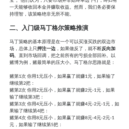
宝”。他们认为，只要市场并非始终单边下行，终归有
一天能够收回本金并赚取收益。然而，我们务必要保
持理智，该策略绝非无所不能。
二、入门级马丁格尔策略推演
马丁策略的基本原理是在一个可以买涨买跌的双边市
场，总体上只
押注一边
，如果做反了，就不断
反向加
码
。直到市场回调，把之前所有的亏损全部回补。以
赌博为例，赌最简单的压大小。马丁格尔思路就是：
赌第1次 你用1元压小，如果赢了就赚1元，如果输了
继续第2把：
赌第2次 你用2元压小，如果赢了就赚2元-1元，如果
输了继续第3把：
赌第3次 你用4元压小，如果赢了就赚4元-2元-1元，如
果输了继续第4把：
赌第4次 你用8元压小，如果赢了就赚8元-4元-2元-1
元，如果输了继续第5把：