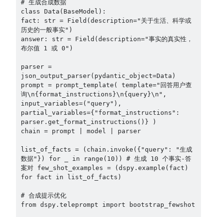
# 生成合成数据 

class Data(BaseModel): 

fact: str = Field(description="关于生活、科学或
历史的一般事实") 

answer: str = Field(description="事实的真实性，
布尔值 1 或 0") 

parser = 
json_output_parser(pydantic_object=Data) 

prompt = prompt_template( template="回答用户查
询\n{format_instructions}\n{query}\n", 

input_variables=("query"), 

partial_variables={"format_instructions": 
parser.get_format_instructions()} ) 

chain = prompt | model | parser 

list_of_facts = (chain.invoke({"query": "生成
数据"}) for _ in range(10)) # 生成 10 个事实-答
案对 few_shot_examples = (dspy.example(fact) 
for fact in list_of_facts) 

# 合成提示优化 

from dspy.teleprompt import bootstrap_fewshot 
