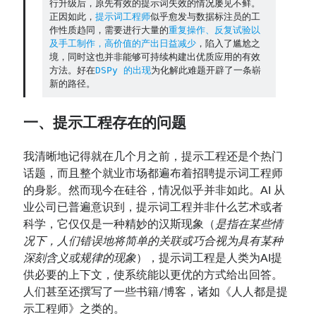
行升级后，原先有效的提示词失效的情况屡见不鲜。
正因如此，
提示词工程师
似乎愈发与数据标注员的工
作性质趋同，需要进行大量的
重复操作、反复试验以
Contact：
及手工制作，高价值的产出日益减少
，陷入了尴尬之
境，同时这也并非能够可持续构建出优质应用的有效
方法。好在
DSPy 的出现
为化解此难题开辟了一条崭
新的路径。
一、提示工程存在的问题
我清晰地记得就在几个月之前，提示工程还是个热门
话题，而且整个就业市场都遍布着招聘提示词工程师
的身影。然而现今在硅谷，情况似乎并非如此。AI 从
网站备案号：鄂ICP备2024064768号
业公司已普遍意识到，提示词工程并非什么艺术或者
科学，它仅仅是一种精妙的汉斯现象（
是指在某些情
况下，人们错误地将简单的关联或巧合视为具有某种
深刻含义或规律的现象
），提示词工程是人类为AI提
供必要的上下文，使系统能以更优的方式给出回答。
人们甚至还撰写了一些书籍/博客，诸如《人人都是提
示工程师》之类的。