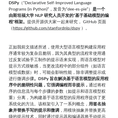
DSPy
（“Declarative Self-Improved Language
Programs (in Python)”，发音为“dee-es-pie”）
是一个
由斯坦福大学 NLP 研究人员开发的“基于基础模型的编
程”框架。
提供开源供大家一起来研究， GitHub 页面
（
https://github.com/stanfordnlp/dspy
）。
正如我前文描述所述，使用大型语言模型构建应用程
序通常较为复杂且脆弱，因为其典型的流程常使用通
过反复试验手工制作的提示语来实现，而语言模型对
提示方式很敏感，当更改流程中的部分组件（如语言
模型或数据）时，可能会影响性能，除非调整提示或
进行微调步骤
。DSPy 旨在解决基于语言模型的应用程
序中的脆弱性问题，它强调编程而非提示，
通过将程
序的信息流与每个步骤的参数（如提示和语言模型权
重）分离，为构建基于语言模型的应用程序提供了更
系统化的方法。该框架引入了一系列概念，
用签名抽
象并替换手写的提示和微调
，用模块抽象并替换更高
级的提示技术，同时通过提示器和编译器将手动提示