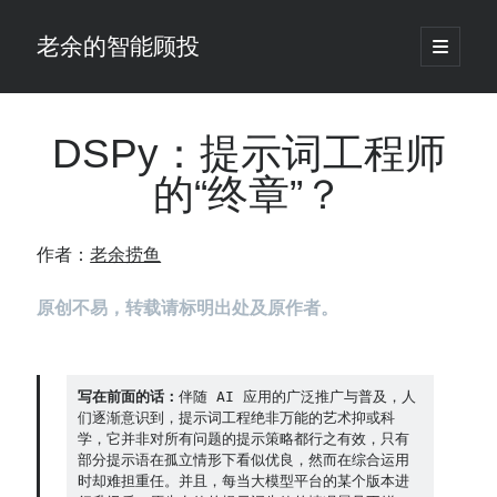
老余的智能顾投
open
primary
Sidebar
menu
搜
索
DSPy：提示词工程师
的“终章”？
最新发表 ：
仓位大小背后的数学：为什么胜率40%的策略，能比胜率60%的更赚钱
作者：
老余捞鱼
大多数突破交易倒在“收缩阶段”，而这个EA等的是“扩张确认”（附完整源
码）
原创不易，转载请标明出处及原作者。
为什么说每年6月底是罗素2000最干净的套利窗口？
我拿Reddit上高赞的趋势策略，认真跑了一遍回测（附代码）
老余看市：长鑫4万亿，A股却蒸发12.4万亿
普通人的5个常见投资错误，可能让你多干12年才能退休
写在前面的话：
伴随 AI 应用的广泛推广与普及，人
怎么把TradingView上的裸指标拆成可回测的交易规则：成交量差值背离
们逐渐意识到，提示词工程绝非万能的艺术抑或科
实战
学，它并非对所有问题的提示策略都行之有效，只有
部分提示语在孤立情形下看似优良，然而在综合运用
涨了怕踏空、跌了怕深套？这个模型把NVDA两次恐慌底都抓住了（附
时却难担重任。并且，每当大模型平台的某个版本进
源代码）