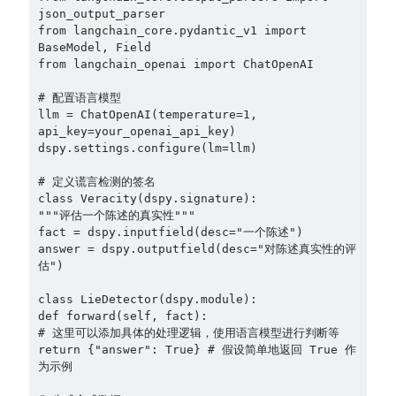
json_output_parser 

from langchain_core.pydantic_v1 import 
BaseModel, Field 

from langchain_openai import ChatOpenAI 

# 配置语言模型 

llm = ChatOpenAI(temperature=1, 
api_key=your_openai_api_key) 
dspy.settings.configure(lm=llm) 

# 定义谎言检测的签名 

class Veracity(dspy.signature): 

"""评估一个陈述的真实性""" 

fact = dspy.inputfield(desc="一个陈述") 

answer = dspy.outputfield(desc="对陈述真实性的评
估")

class LieDetector(dspy.module): 

def forward(self, fact):

# 这里可以添加具体的处理逻辑，使用语言模型进行判断等 

return {"answer": True} # 假设简单地返回 True 作
为示例 
