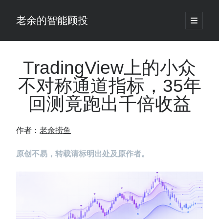
老余的智能顾投
open
primary
Sidebar
menu
搜
索
TradingView上的小众
不对称通道指标，35年
最新发表 ：
回测竟跑出千倍收益
老余看市：假曙光、核电弹药上膛、AI分化
你的回测曲线越漂亮，我越替你担心：因为历史顺序，正在“倒着”给你
讲故事
作者：
老余捞鱼
仓位大小背后的数学：为什么胜率40%的策略，能比胜率60%的更赚钱
大多数突破交易倒在“收缩阶段”，而这个EA等的是“扩张确认”（附完整源
原创不易，转载请标明出处及原作者。
码）
为什么说每年6月底是罗素2000最干净的套利窗口？
我拿Reddit上高赞的趋势策略，认真跑了一遍回测（附代码）
老余看市：长鑫4万亿，A股却蒸发12.4万亿
普通人的5个常见投资错误，可能让你多干12年才能退休