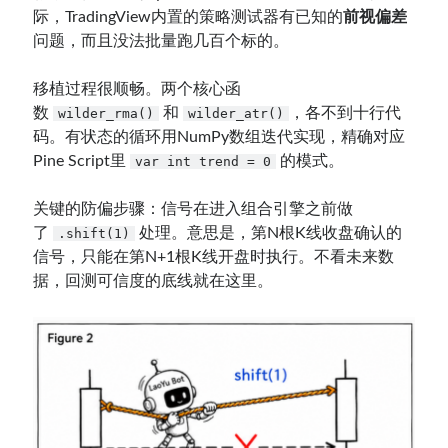
际，TradingView内置的策略测试器有已知的
前视偏差
问题，而且没法批量跑几百个标的。
移植过程很顺畅。两个核心函
数
和
，各不到十行代
wilder_rma()
wilder_atr()
码。有状态的循环用NumPy数组迭代实现，精确对应
Pine Script里
的模式。
var int trend = 0
关键的防偏步骤：信号在进入组合引擎之前做
了
处理。意思是，第N根K线收盘确认的
.shift(1)
信号，只能在第N+1根K线开盘时执行。不看未来数
据，回测可信度的底线就在这里。