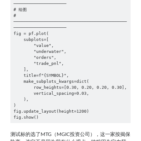
─────────────────────
# 绘图
# 
─────────────────────────────────────────────
─────────────────────
fig = pf.plot(
    subplots=[
        "value",
        "underwater",
        "orders",
        "trade_pnl",
    ],
    title=f"{SYMBOL}",
    make_subplots_kwargs=dict(
        row_heights=[0.30, 0.20, 0.20, 0.30],
        vertical_spacing=0.03,
    ),
)
fig.update_layout(height=1200)
fig.show()
测试标的选了MTG（MGIC投资公司），这一家按揭保