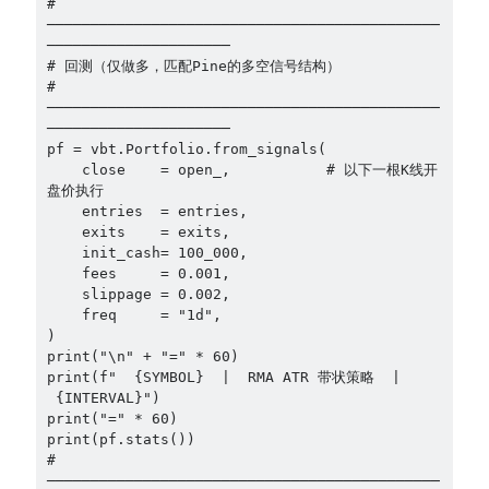
# 
─────────────────────────────────────────────
─────────────────────
# 回测（仅做多，匹配Pine的多空信号结构）
# 
─────────────────────────────────────────────
─────────────────────
pf = vbt.Portfolio.from_signals(
    close    = open_,           # 以下一根K线开
盘价执行
    entries  = entries,
    exits    = exits,
    init_cash= 100_000,
    fees     = 0.001,
    slippage = 0.002,
    freq     = "1d",
)
print("\n" + "=" * 60)
print(f"  {SYMBOL}  |  RMA ATR 带状策略  | 
 {INTERVAL}")
print("=" * 60)
print(pf.stats())
# 
─────────────────────────────────────────────