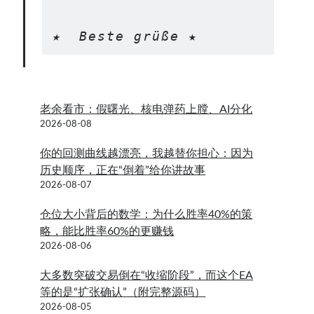
★  Beste grüße
 ★
老余看市：假曙光、核电弹药上膛、AI分化
2026-08-08
你的回测曲线越漂亮，我越替你担心：因为
历史顺序，正在“倒着”给你讲故事
2026-08-07
仓位大小背后的数学：为什么胜率40%的策
略，能比胜率60%的更赚钱
2026-08-06
大多数突破交易倒在“收缩阶段”，而这个EA
等的是“扩张确认”（附完整源码）
2026-08-05