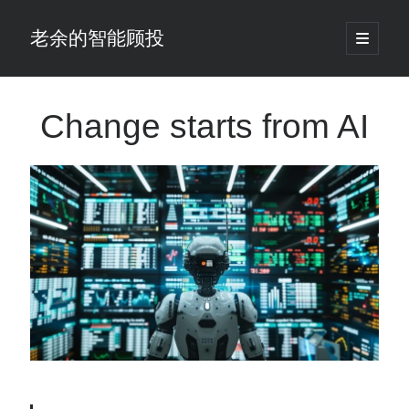
老余的智能顾投
open
primary
Sidebar
menu
搜
索
Change starts from AI
最新发表 ：
老余看市：假曙光、核电弹药上膛、AI分化
你的回测曲线越漂亮，我越替你担心：因为历史顺序，正在“倒着”给你
讲故事
仓位大小背后的数学：为什么胜率40%的策略，能比胜率60%的更赚钱
大多数突破交易倒在“收缩阶段”，而这个EA等的是“扩张确认”（附完整源
码）
为什么说每年6月底是罗素2000最干净的套利窗口？
我拿Reddit上高赞的趋势策略，认真跑了一遍回测（附代码）
老余看市：长鑫4万亿，A股却蒸发12.4万亿
普通人的5个常见投资错误，可能让你多干12年才能退休