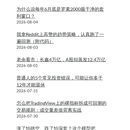
为什么说每年6月底是罗素2000最干净的套
利窗口？
2026-08-04
我拿Reddit上高赞的趋势策略，认真跑了一
遍回测（附代码）
2026-08-03
老余看市：长鑫4万亿，A股却蒸发12.4万亿
2026-08-01
普通人的5个常见投资错误，可能让你多干
12年才能退休
2026-07-31
怎么把TradingView上的裸指标拆成可回测的
交易规则：成交量差值背离实战
2026-07-30
涨了怕踏空、跌了怕深套？这个模型把