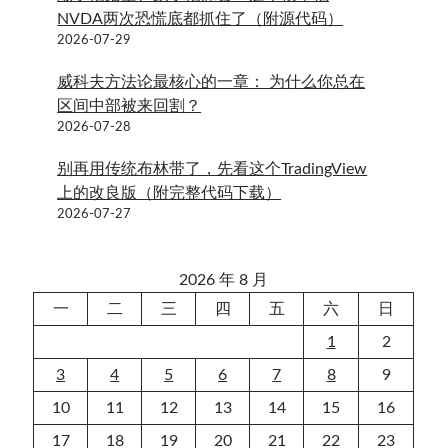
NVDA两次恐慌底都抓住了（附源代码）
2026-07-29
威科夫方法论最核心的一章： 为什么你总在
区间中部被来回割？
2026-07-28
别再用传统布林带了，先看这个TradingView
上的改良版（附完整代码下载）
2026-07-27
2026 年 8 月
一
二
三
四
五
六
日
1
2
3
4
5
6
7
8
9
10
11
12
13
14
15
16
17
18
19
20
21
22
23