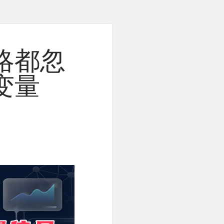
略都忽
变量