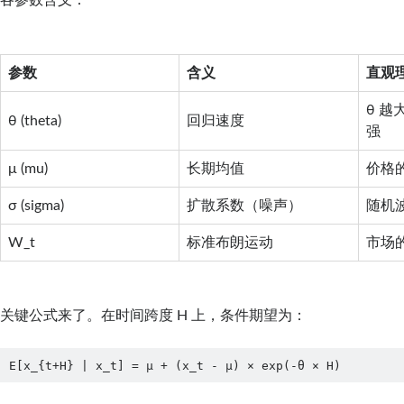
参数
含义
直观
θ 
θ (theta)
回归速度
强
μ (mu)
长期均值
价格的
σ (sigma)
扩散系数（噪声）
随机
W_t
标准布朗运动
市场
关键公式来了。在时间跨度 H 上，条件期望为：
E[x_{t+H} | x_t] = μ + (x_t - μ) × exp(-θ × H)