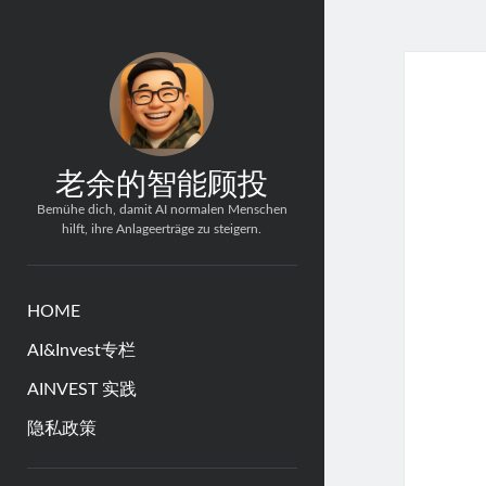
老余的智能顾投
Bemühe dich, damit AI normalen Menschen
hilft, ihre Anlageerträge zu steigern.
HOME
AI&Invest专栏
AINVEST 实践
隐私政策