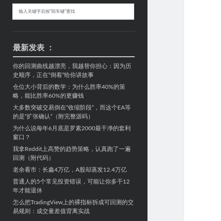
Sidebar
搜
索
最新发表 ：
你的回测曲线越漂亮，我越替你担心：因为历
史顺序，正在“倒着”给你讲故事
仓位大小背后的数学：为什么胜率40%的策
略，能比胜率60%的更赚钱
大多数突破交易倒在“收缩阶段”，而这个EA等
的是“扩张确认”（附完整源码）
为什么说每年6月底是罗素2000最干净的套利
窗口？
我拿Reddit上高赞的趋势策略，认真跑了一遍
回测（附代码）
老余看市：长鑫4万亿，A股却蒸发12.4万亿
普通人的5个常见投资错误，可能让你多干12
年才能退休
怎么把TradingView上的裸指标拆成可回测的交
易规则：成交量差值背离实战