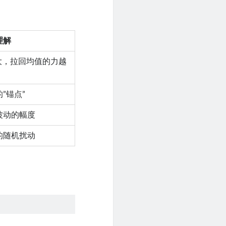
理解
越大，拉回均值的力越
”锚点”
波动的幅度
的随机扰动