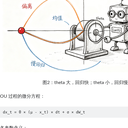
图2：theta 大，回归快；theta 小，回归
OU 过程的微分方程：
dx_t = θ × (μ - x_t) × dt + σ × dW_t
各参数含义：