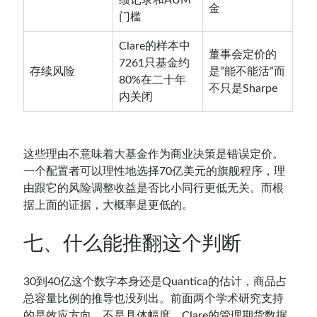
绩记录和AUM
金
门槛
Clare的样本中
董事会定价的
7261只基金约
存续风险
是”能不能活”而
80%在二十年
不只是Sharpe
内关闭
这些理由不意味着大基金作为商业决策是错误定价。
一个配置者可以理性地选择70亿美元的旗舰程序，理
由跟它的风险调整收益是否比小同行更低无关。而根
据上面的证据，大概率是更低的。
七、什么能推翻这个判断
30到40亿这个数字本身还是Quantica的估计，商品占
总容量比例的推导也没列出。前面两个学术研究支持
的是效应方向，不是具体幅度。Clare的管理期货数据