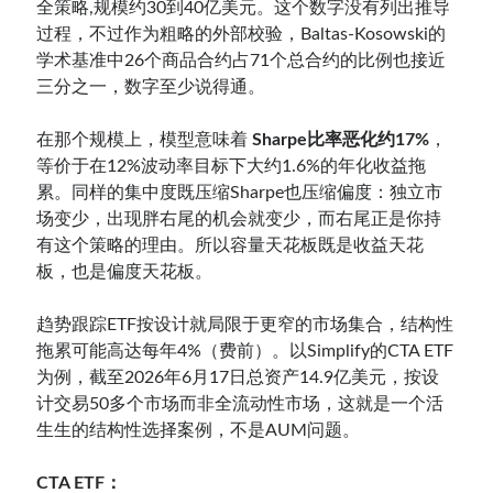
全策略,规模约30到40亿美元。这个数字没有列出推导
过程，不过作为粗略的外部校验，Baltas-Kosowski的
学术基准中26个商品合约占71个总合约的比例也接近
三分之一，数字至少说得通。
在那个规模上，模型意味着
Sharpe比率恶化约17%
，
等价于在12%波动率目标下大约1.6%的年化收益拖
累。同样的集中度既压缩Sharpe也压缩偏度：独立市
场变少，出现胖右尾的机会就变少，而右尾正是你持
有这个策略的理由。所以容量天花板既是收益天花
板，也是偏度天花板。
趋势跟踪ETF按设计就局限于更窄的市场集合，结构性
拖累可能高达每年4%（费前）。以Simplify的CTA ETF
为例，截至2026年6月17日总资产14.9亿美元，按设
计交易50多个市场而非全流动性市场，这就是一个活
生生的结构性选择案例，不是AUM问题。
CTA ETF：