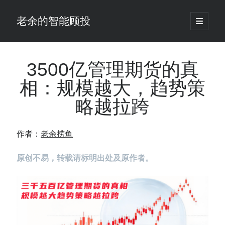
老余的智能顾投
open
primary
Sidebar
menu
搜
索
3500亿管理期货的真
相：规模越大，趋势策
最新发表 ：
略越拉跨
Black-Scholes模型漏算了一笔账，对冲基金用田中公式把它做成了生意
老余看市：假曙光、核电弹药上膛、AI分化
你的回测曲线越漂亮，我越替你担心：因为历史顺序，正在“倒着”给你
作者：
老余捞鱼
讲故事
仓位大小背后的数学：为什么胜率40%的策略，能比胜率60%的更赚钱
原创不易，转载请标明出处及原作者。
大多数突破交易倒在“收缩阶段”，而这个EA等的是“扩张确认”（附完整源
码）
为什么说每年6月底是罗素2000最干净的套利窗口？
我拿Reddit上高赞的趋势策略，认真跑了一遍回测（附代码）
老余看市：长鑫4万亿，A股却蒸发12.4万亿