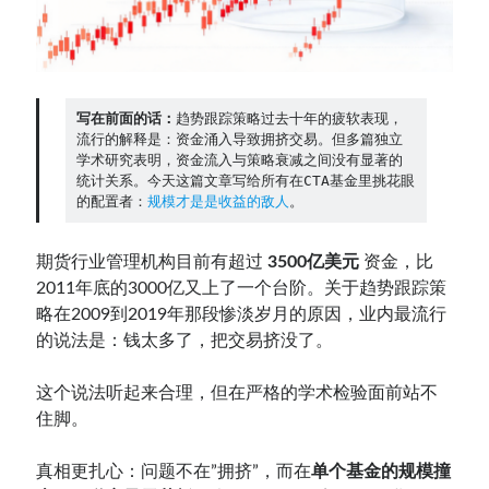
Contact：
写在前面的话：
趋势跟踪策略过去十年的疲软表现，
流行的解释是：资金涌入导致拥挤交易。但多篇独立
学术研究表明，资金流入与策略衰减之间没有显著的
统计关系。今天这篇文章写给所有在CTA基金里挑花眼
的配置者：
规模才是是收益的敌人
。
期货行业管理机构目前有超过
3500亿美元
资金，比
网站备案号：鄂ICP备2024064768号
2011年底的3000亿又上了一个台阶。关于趋势跟踪策
略在2009到2019年那段惨淡岁月的原因，业内最流行
的说法是：钱太多了，把交易挤没了。
这个说法听起来合理，但在严格的学术检验面前站不
住脚。
真相更扎心：问题不在”拥挤”，而在
单个基金的规模撞