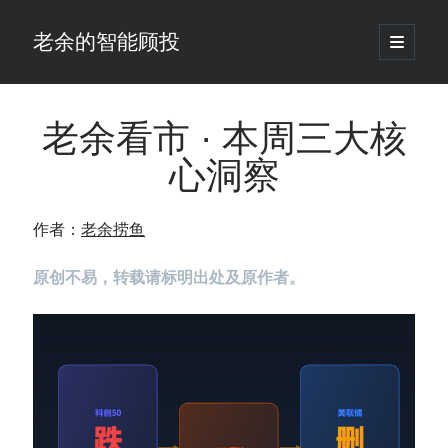
老余的智能顾投
open
primary
Sidebar
menu
搜
索
老余看市 · 本周三大核
心洞察
最新发表 ：
你的回测曲线越漂亮，我越替你担心：因为历史顺序，正在“倒着”给你
作者：
老余捞鱼
讲故事
仓位大小背后的数学：为什么胜率40%的策略，能比胜率60%的更赚钱
原创不易，转载请标明出处及原作者。
大多数突破交易倒在“收缩阶段”，而这个EA等的是“扩张确认”（附完整源
码）
为什么说每年6月底是罗素2000最干净的套利窗口？
我拿Reddit上高赞的趋势策略，认真跑了一遍回测（附代码）
老余看市：长鑫4万亿，A股却蒸发12.4万亿
普通人的5个常见投资错误，可能让你多干12年才能退休
怎么把TradingView上的裸指标拆成可回测的交易规则：成交量差值背离
实战