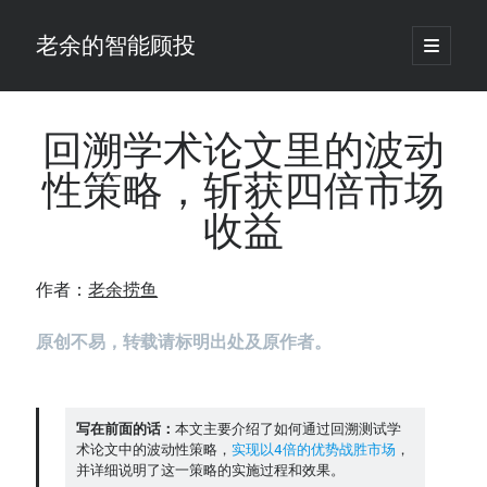
老余的智能顾投
open
primary
Sidebar
menu
搜
索
回溯学术论文里的波动
性策略，斩获四倍市场
最新发表 ：
收益
仓位大小背后的数学：为什么胜率40%的策略，能比胜率60%的更赚钱
大多数突破交易倒在“收缩阶段”，而这个EA等的是“扩张确认”（附完整源
码）
作者：
老余捞鱼
为什么说每年6月底是罗素2000最干净的套利窗口？
我拿Reddit上高赞的趋势策略，认真跑了一遍回测（附代码）
原创不易，转载请标明出处及原作者。
老余看市：长鑫4万亿，A股却蒸发12.4万亿
普通人的5个常见投资错误，可能让你多干12年才能退休
怎么把TradingView上的裸指标拆成可回测的交易规则：成交量差值背离
实战
写在前面的话：
本文主要介绍了如何通过回溯测试学
术论文中的波动性策略，
实现以4倍的优势战胜市场
，
涨了怕踏空、跌了怕深套？这个模型把NVDA两次恐慌底都抓住了（附
并详细说明了这一策略的实施过程和效果。
源代码）