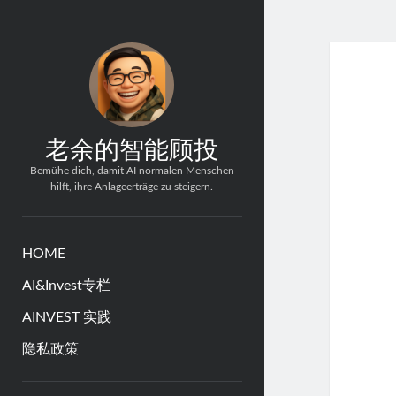
老余的智能顾投
Bemühe dich, damit AI normalen Menschen
hilft, ihre Anlageerträge zu steigern.
HOME
AI&Invest专栏
AINVEST 实践
隐私政策