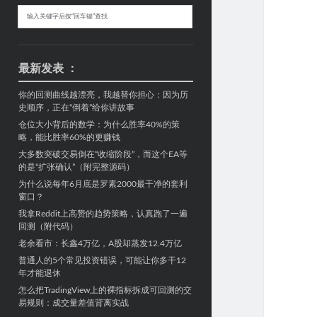
Sidebar
搜
索
最新发表 ：
你的回测曲线越漂亮，我越替你担心：因为历
史顺序，正在“倒着”给你讲故事
仓位大小背后的数学：为什么胜率40%的策
略，能比胜率60%的更赚钱
大多数突破交易倒在“收缩阶段”，而这个EA等
的是“扩张确认”（附完整源码）
为什么说每年6月底是罗素2000最干净的套利
窗口？
我拿Reddit上高赞的趋势策略，认真跑了一遍
回测（附代码）
老余看市：长鑫4万亿，A股却蒸发12.4万亿
普通人的5个常见投资错误，可能让你多干12
年才能退休
怎么把TradingView上的裸指标拆成可回测的交
易规则：成交量差值背离实战